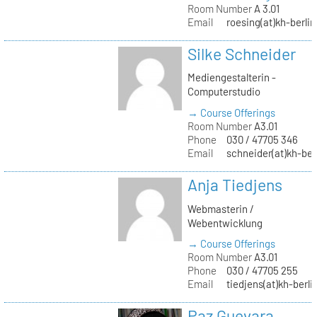
Room Number
A 3.01
Email
roesing(at)kh-berlin
Silke Schneider
Mediengestalterin -
Computerstudio
→ Course Offerings
Room Number
A3.01
Phone
030 / 47705 346
Email
schneider(at)kh-ber
Anja Tiedjens
Webmasterin /
Webentwicklung
→ Course Offerings
Room Number
A3.01
Phone
030 / 47705 255
Email
tiedjens(at)kh-berli
Paz Guevara