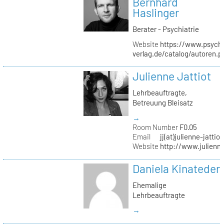
Bernhard
Haslinger
Berater - Psychiatrie
Website
https://www.psycho
verlag.de/catalog/autoren.
Julienne Jattiot
Lehrbeauftragte,
Betreuung Bleisatz
→
Room Number
F0.05
Email
jj(at)julienne-jattio
Website
http://www.julienne
Daniela Kinateder
Ehemalige
Lehrbeauftragte
→