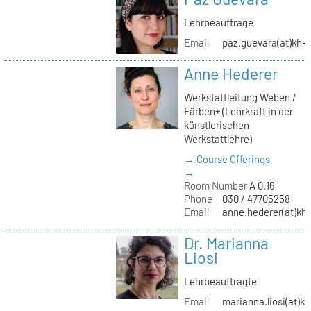
Lehrbeauftrage
Email
paz.guevara(at)kh-b
Anne Hederer
Werkstattleitung Weben /
Färben+ (Lehrkraft in der
künstlerischen
Werkstattlehre)
→ Course Offerings
→
Room Number
A 0.16
Phone
030 / 47705258
Email
anne.hederer(at)kh-
Dr. Marianna
Liosi
Lehrbeauftragte
Email
marianna.liosi(at)kh