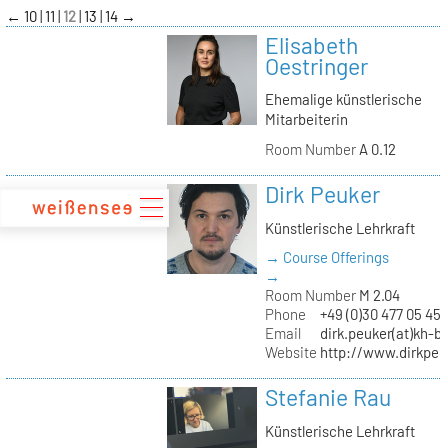
zum
←
10
11
12
13
14
→
Inhalt
Elisabeth
Oestringer
Ehemalige künstlerische
Mitarbeiterin
Room Number
A 0.12
Dirk Peuker
Künstlerische Lehrkraft
→ Course Offerings
→
Room Number
M 2.04
Phone
+49 (0)30 477 05 45
Email
dirk.peuker(at)kh-be
Website
http://www.dirkpeu
Stefanie Rau
Künstlerische Lehrkraft