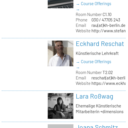
→ Course Offerings
→
Room Number
C1.10
Phone
030 / 47705 243
Email
rau(at)kh-berlin.de
Website
http://www.stefani
Eckhard Reschat
Künstlerische Lehrkraft
→ Course Offerings
→
Room Number
T2.02
Email
reschat(at)kh-berlin
Website
https://www.eckhar
Lara Roßwag
Ehemalige Künstlerische
Mitarbeiterin +dimensions
Joana Schmitz