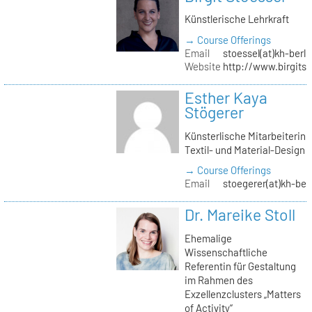
Künstlerische Lehrkraft
→ Course Offerings
Email
stoessel(at)kh-berli
Website
http://www.birgitst
Esther Kaya
Stögerer
Künsterlische Mitarbeiterin
Textil- und Material-Design
→ Course Offerings
Email
stoegerer(at)kh-ber
Dr. Mareike Stoll
Ehemalige
Wissenschaftliche
Referentin für Gestaltung
im Rahmen des
Exzellenzclusters „Matters
of Activity“