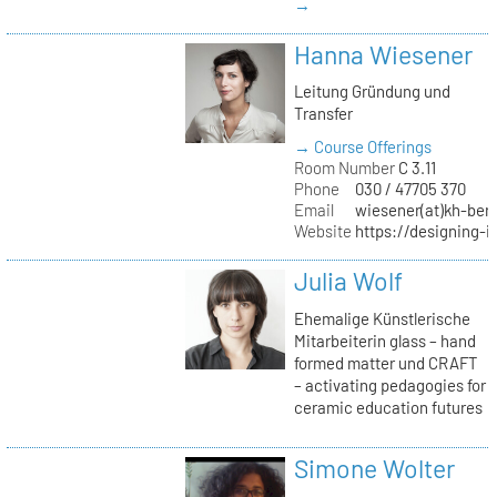
→
Hanna Wiesener
Leitung Gründung und
Transfer
→ Course Offerings
Room Number
C 3.11
Phone
030 / 47705 370
Email
wiesener(at)kh-berl
Website
https://designing-i
Julia Wolf
Ehemalige Künstlerische
Mitarbeiterin glass – hand
formed matter und CRAFT
– activating pedagogies for
ceramic education futures
Simone Wolter