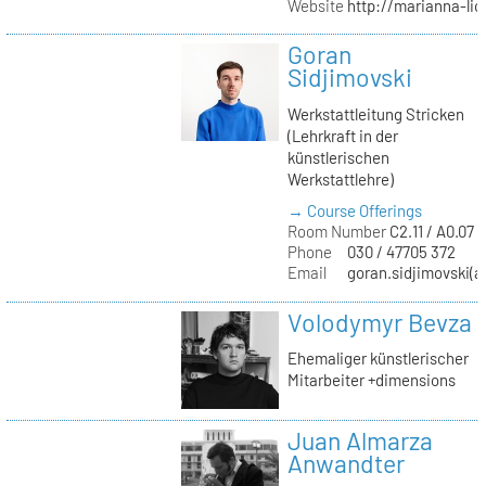
Website
http://marianna-lio
Goran
Sidjimovski
Werkstattleitung Stricken
(Lehrkraft in der
künstlerischen
Werkstattlehre)
→ Course Offerings
Room Number
C2.11 / A0.07 /
Phone
030 / 47705 372
Email
goran.sidjimovski(at
Volodymyr Bevza
Ehemaliger künstlerischer
Mitarbeiter +dimensions
Juan Almarza
Anwandter