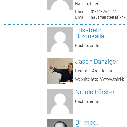
Hausmeister
Phone
0151 16254977
Email
hausmeister(at)kh-b
Elisabeth
Brzonkalla
Gastdozentin
Jason Danziger
Berater - Architektur
Website
http://www.thinkbu
Nicole Förster
Gastdozentin
Dr. med.