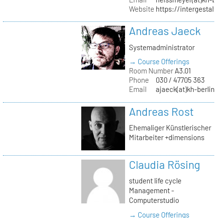
Website
https://intergestalt.
Andreas Jaeck
Systemadministrator
→ Course Offerings
Room Number
A3.01
Phone
030 / 47705 363
Email
ajaeck(at)kh-berlin
Andreas Rost
Ehemaliger Künstlerischer
Mitarbeiter +dimensions
Claudia Rösing
student life cycle
Management -
Computerstudio
→ Course Offerings