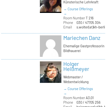
Künsterische Lehrkraft
→ Course Offerings
→
Room Number
T 216
Phone
030 / 47705 304
Email
s.wolter(at)kh-berli
Mariechen Danz
Ehemalige Gastprofessorin
Bildhauerei
Holger
Heißmeyer
Webmaster /
Webentwicklung
→ Course Offerings
→
Room Number
A3.01
Phone
030 / 47705 256
Email
heissmeyer(at)kh-be