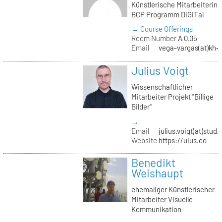
Künstlerische Mitarbeiterin
BCP Programm DiGiTal
→ Course Offerings
Room Number
A 0.05
Email
vega-vargas(at)kh-b
Julius Voigt
Wissenschaftlicher
Mitarbeiter Projekt "Billige
Bilder"
→
Email
julius.voigt(at)stud.
Website
https://uius.co
Benedikt
Weishaupt
ehemaliger Künstlerischer
Mitarbeiter Visuelle
Kommunikation