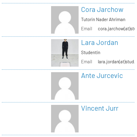
Cora Jarchow
Tutorin Nader Ahriman
Email
cora.jarchow(at)stu
Lara Jordan
Studentin
Email
lara.jordan(at)stud.
Ante Jurcevic
Vincent Jurr