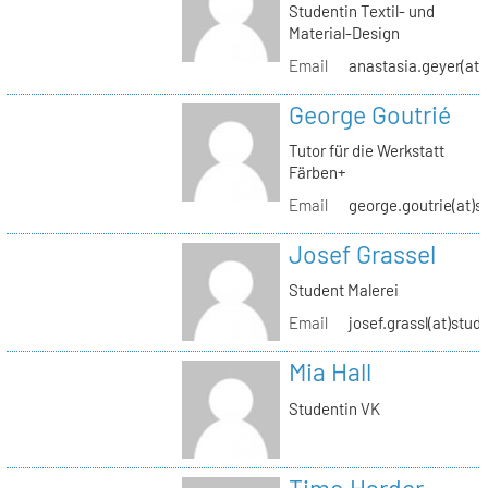
Studentin Textil- und
Material-Design
Email
anastasia.geyer(at)
George Goutrié
Tutor für die Werkstatt
Färben+
Email
george.goutrie(at)s
Josef Grassel
Student Malerei
Email
josef.grassl(at)stud
Mia Hall
Studentin VK