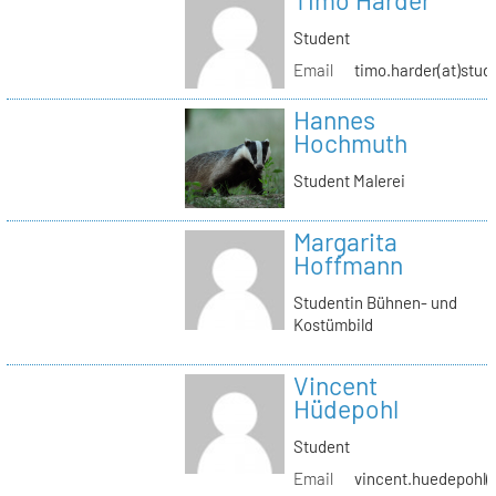
Timo Harder
Student
Email
timo.harder(at)stud
Hannes
Hochmuth
Student Malerei
Margarita
Hoffmann
Studentin Bühnen- und
Kostümbild
Vincent
Hüdepohl
Student
Email
vincent.huedepohl(a