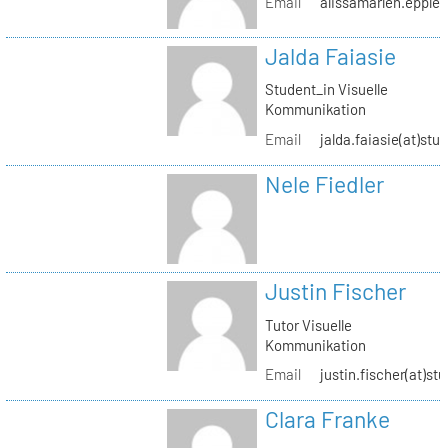
Email
alissamarlen.epple(
Jalda Faiasie
Student_in Visuelle
Kommunikation
Email
jalda.faiasie(at)stu
Nele Fiedler
Justin Fischer
Tutor Visuelle
Kommunikation
Email
justin.fischer(at)st
Clara Franke