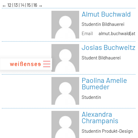
zum
←
12
13
14
15
16
→
Inhalt
Almut Buchwald
Studentin Bildhauerei
Email
almut.buchwald(at)s
Josias Buchweitz
Student Bildhauerei
Paolina Amelie
Bumeder
Studentin
Alexandra
Chrampanis
Studentin Produkt-Design