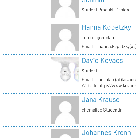
Student Produkt-Design
Hanna Kopetzky
Tutorin greenlab
Email
hanna.kopetzky(at)s
David Kovacs
Student
Email
helloiam(at)kovacs
Website
http://www.kovacs
Jana Krause
ehemalige Studentin
Johannes Krenn