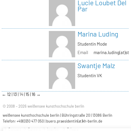
Lucie Loubet Del
Par
Marina Luding
Studentin Mode
Email
marina.luding(at)st
Swantje Malz
Studentin VK
←
12
13
14
15
16
→
© 2008 – 2026 weißensee kunsthochschule berlin
weißensee kunsthochschule berlin | Bühringstraße 20 | 13086 Berlin
Telefon: +49(0)30 477 050 |
buero.praesidentin(at)kh-berlin.de
Contact
Careers
Imprint
Privacy