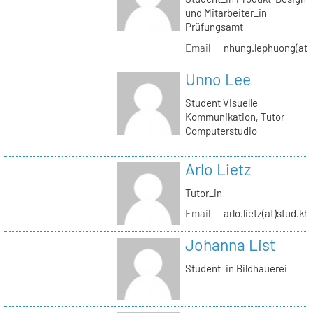
und Mitarbeiter_in
Prüfungsamt
Email
nhung.lephuong(at)s
Unno Lee
Student Visuelle
Kommunikation, Tutor
Computerstudio
Arlo Lietz
Tutor_in
Email
arlo.lietz(at)stud.kh
Johanna List
Student_in Bildhauerei