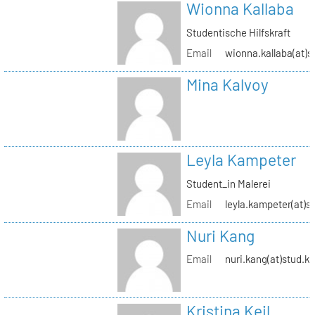
Wionna Kallaba
Studentische Hilfskraft
Email
wionna.kallaba(at)s
Mina Kalvoy
Leyla Kampeter
Student_in Malerei
Email
leyla.kampeter(at)s
Nuri Kang
Email
nuri.kang(at)stud.kh
Kristina Keil