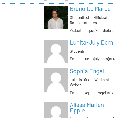
Bruno De Marco
Studentische Hilfskraft
Raumstrategien
Website
https://studiobrun
Lunita-July Dorn
Studentin
Email
lunitajuly.dorn(at)s
Sophia Engel
Tutorin für die Werkstatt
Weben
Email
sophia.engel(at)stu
Alissa Marlen
Epple