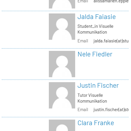
Email
alissamarlen.epple(
Jalda Faiasie
Student_in Visuelle
Kommunikation
Email
jalda.faiasie(at)stu
Nele Fiedler
Justin Fischer
Tutor Visuelle
Kommunikation
Email
justin.fischer(at)st
Clara Franke