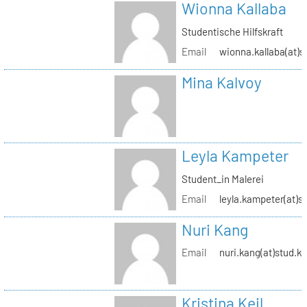
Wionna Kallaba
Studentische Hilfskraft
Email
wionna.kallaba(at)s
Mina Kalvoy
Leyla Kampeter
Student_in Malerei
Email
leyla.kampeter(at)s
Nuri Kang
Email
nuri.kang(at)stud.kh
Kristina Keil