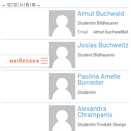
zum
←
12
13
14
15
16
→
Inhalt
Almut Buchwald
Studentin Bildhauerei
Email
almut.buchwald(at)s
Josias Buchweitz
Student Bildhauerei
Paolina Amelie
Bumeder
Studentin
Alexandra
Chrampanis
Studentin Produkt-Design