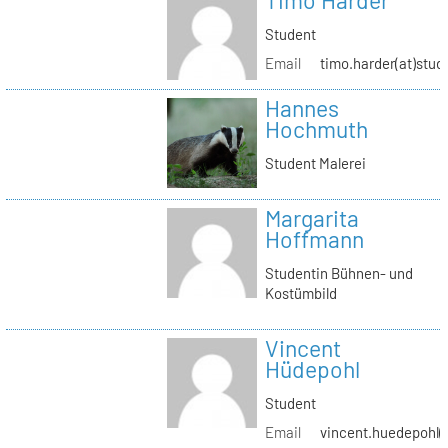
Timo Harder
Student
Email
timo.harder(at)stud
Hannes
Hochmuth
Student Malerei
Margarita
Hoffmann
Studentin Bühnen- und
Kostümbild
Vincent
Hüdepohl
Student
Email
vincent.huedepohl(a