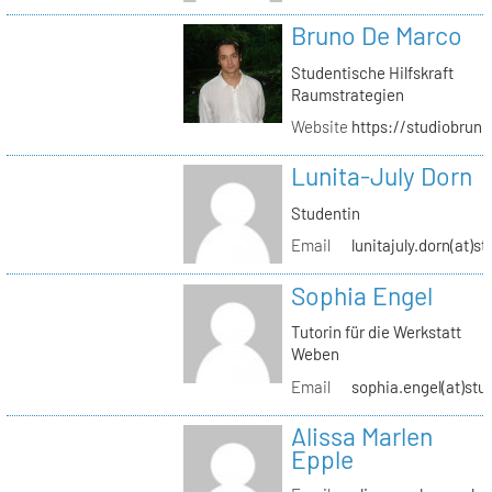
Bruno De Marco
Studentische Hilfskraft
Raumstrategien
Website
https://studiobrun
Lunita-July Dorn
Studentin
Email
lunitajuly.dorn(at)s
Sophia Engel
Tutorin für die Werkstatt
Weben
Email
sophia.engel(at)stu
Alissa Marlen
Epple