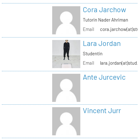
Cora Jarchow
Tutorin Nader Ahriman
Email
cora.jarchow(at)stu
Lara Jordan
Studentin
Email
lara.jordan(at)stud.
Ante Jurcevic
Vincent Jurr