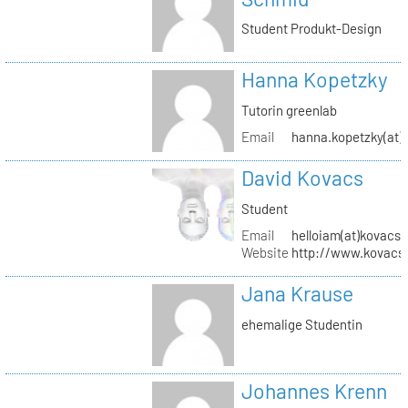
Student Produkt-Design
Hanna Kopetzky
Tutorin greenlab
Email
hanna.kopetzky(at)s
David Kovacs
Student
Email
helloiam(at)kovacs
Website
http://www.kovacs
Jana Krause
ehemalige Studentin
Johannes Krenn