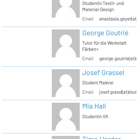
Studentin Textil- und
Material-Design
Email
anastasia.geyer(at)
George Goutrié
Tutor für die Werkstatt
Färben+
Email
george.goutrie(at)s
Josef Grassel
Student Malerei
Email
josef.grassl(at)stud
Mia Hall
Studentin VK