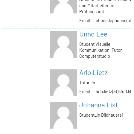
und Mitarbeiter_in
Prüfungsamt
Email
nhung.lephuong(at)s
Unno Lee
Student Visuelle
Kommunikation, Tutor
Computerstudio
Arlo Lietz
Tutor_in
Email
arlo.lietz(at)stud.kh
Johanna List
Student_in Bildhauerei