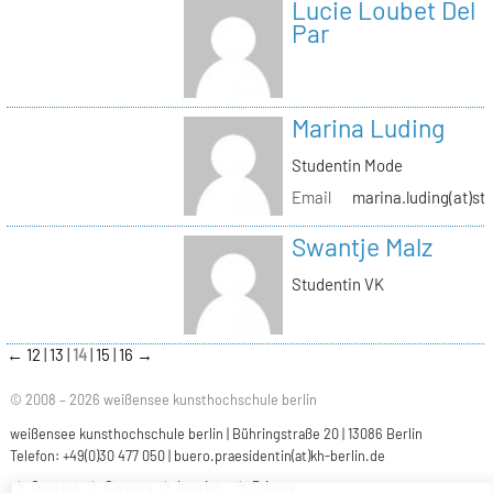
Lucie Loubet Del
Par
Marina Luding
Studentin Mode
Email
marina.luding(at)st
Swantje Malz
Studentin VK
←
12
13
14
15
16
→
© 2008 – 2026 weißensee kunsthochschule berlin
weißensee kunsthochschule berlin | Bühringstraße 20 | 13086 Berlin
Telefon: +49(0)30 477 050 |
buero.praesidentin(at)kh-berlin.de
Contact
Careers
Imprint
Privacy