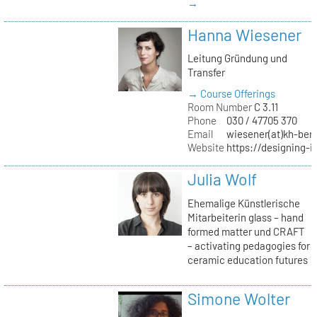
→
Hanna Wiesener
Leitung Gründung und
Transfer
→ Course Offerings
Room Number
C 3.11
Phone
030 / 47705 370
Email
wiesener(at)kh-berl
Website
https://designing-i
Julia Wolf
Ehemalige Künstlerische
Mitarbeiterin glass – hand
formed matter und CRAFT
– activating pedagogies for
ceramic education futures
Simone Wolter