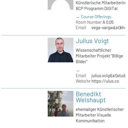
Künstlerische Mitarbeiterin
BCP Programm DiGiTal
→ Course Offerings
Room Number
A 0.05
Email
vega-vargas(at)kh-b
Julius Voigt
Wissenschaftlicher
Mitarbeiter Projekt "Billige
Bilder"
→
Email
julius.voigt(at)stud.
Website
https://uius.co
Benedikt
Weishaupt
ehemaliger Künstlerischer
Mitarbeiter Visuelle
Kommunikation