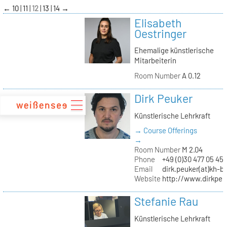
zum
←
10
11
12
13
14
→
Inhalt
Elisabeth
Oestringer
Ehemalige künstlerische
Mitarbeiterin
Room Number
A 0.12
Dirk Peuker
Künstlerische Lehrkraft
→ Course Offerings
→
Room Number
M 2.04
Phone
+49 (0)30 477 05 45
Email
dirk.peuker(at)kh-be
Website
http://www.dirkpeu
Stefanie Rau
Künstlerische Lehrkraft