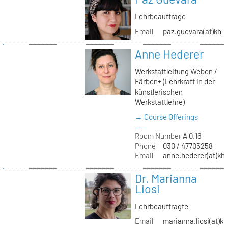
Lehrbeauftrage
Email
paz.guevara(at)kh-b
Anne Hederer
Werkstattleitung Weben /
Färben+ (Lehrkraft in der
künstlerischen
Werkstattlehre)
→ Course Offerings
→
Room Number
A 0.16
Phone
030 / 47705258
Email
anne.hederer(at)kh-
Dr. Marianna
Liosi
Lehrbeauftragte
Email
marianna.liosi(at)kh