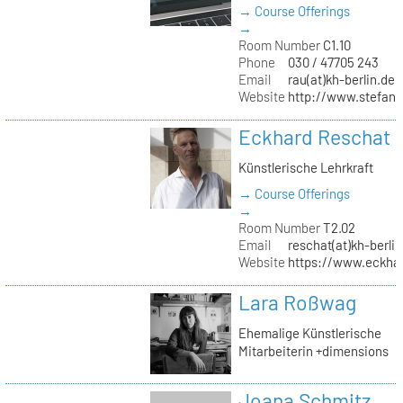
→ Course Offerings
→
Room Number
C1.10
Phone
030 / 47705 243
Email
rau(at)kh-berlin.de
Website
http://www.stefani
Eckhard Reschat
Künstlerische Lehrkraft
→ Course Offerings
→
Room Number
T2.02
Email
reschat(at)kh-berlin
Website
https://www.eckhar
Lara Roßwag
Ehemalige Künstlerische
Mitarbeiterin +dimensions
Joana Schmitz