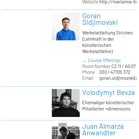
Website
http://marianna-lio
Goran
Sidjimovski
Werkstattleitung Stricken
(Lehrkraft in der
künstlerischen
Werkstattlehre)
→ Course Offerings
Room Number
C2.11 / A0.07 /
Phone
030 / 47705 372
Email
goran.sidjimovski(at
Volodymyr Bevza
Ehemaliger künstlerischer
Mitarbeiter +dimensions
Juan Almarza
Anwandter