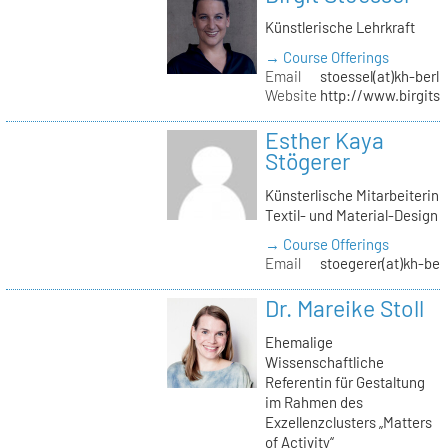
Künstlerische Lehrkraft
→ Course Offerings
Email
stoessel(at)kh-berli
Website
http://www.birgitst
Esther Kaya
Stögerer
Künsterlische Mitarbeiterin
Textil- und Material-Design
→ Course Offerings
Email
stoegerer(at)kh-ber
Dr. Mareike Stoll
Ehemalige
Wissenschaftliche
Referentin für Gestaltung
im Rahmen des
Exzellenzclusters „Matters
of Activity“