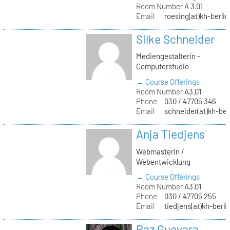
Room Number
A 3.01
Email
roesing(at)kh-berlin
Silke Schneider
Mediengestalterin -
Computerstudio
→ Course Offerings
Room Number
A3.01
Phone
030 / 47705 346
Email
schneider(at)kh-ber
Anja Tiedjens
Webmasterin /
Webentwicklung
→ Course Offerings
Room Number
A3.01
Phone
030 / 47705 255
Email
tiedjens(at)kh-berli
Paz Guevara