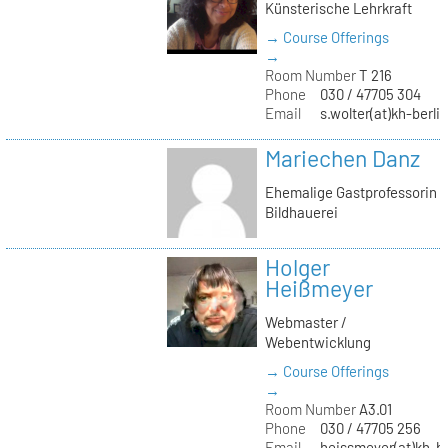
Künsterische Lehrkraft
→ Course Offerings
→
Room Number
T 216
Phone
030 / 47705 304
Email
s.wolter(at)kh-berli
Mariechen Danz
Ehemalige Gastprofessorin
Bildhauerei
Holger
Heißmeyer
Webmaster /
Webentwicklung
→ Course Offerings
→
Room Number
A3.01
Phone
030 / 47705 256
Email
heissmeyer(at)kh-be