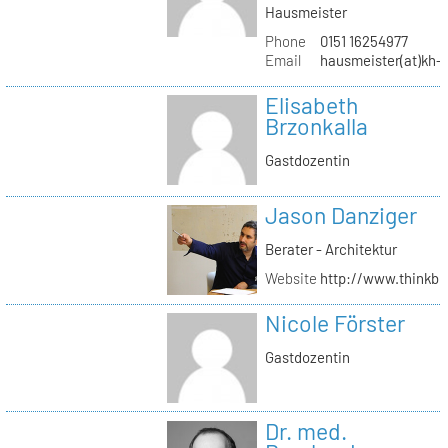
Hausmeister
Phone
0151 16254977
Email
hausmeister(at)kh-b
Elisabeth
Brzonkalla
Gastdozentin
Jason Danziger
Berater - Architektur
Website
http://www.thinkbu
Nicole Förster
Gastdozentin
Dr. med.