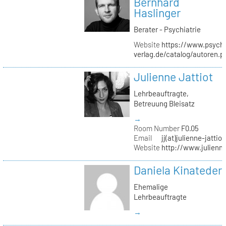
Bernhard
Haslinger
Berater - Psychiatrie
Website
https://www.psycho
verlag.de/catalog/autoren.
Julienne Jattiot
Lehrbeauftragte,
Betreuung Bleisatz
→
Room Number
F0.05
Email
jj(at)julienne-jattio
Website
http://www.julienne
Daniela Kinateder
Ehemalige
Lehrbeauftragte
→