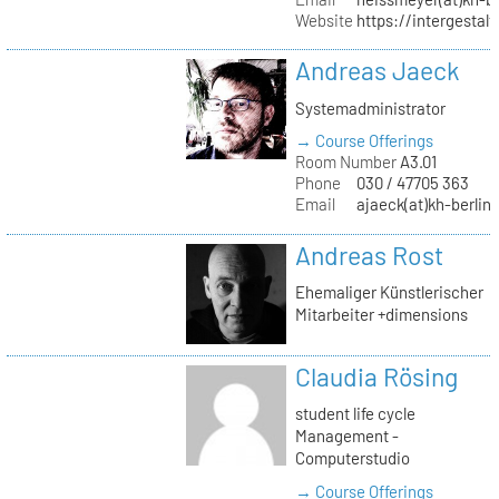
Website
https://intergestalt.
Andreas Jaeck
Systemadministrator
→ Course Offerings
Room Number
A3.01
Phone
030 / 47705 363
Email
ajaeck(at)kh-berlin
Andreas Rost
Ehemaliger Künstlerischer
Mitarbeiter +dimensions
Claudia Rösing
student life cycle
Management -
Computerstudio
→ Course Offerings