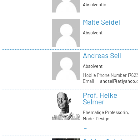
Absolventin
Malte Seidel
Absolvent
Andreas Sell
Absolvent
Mobile Phone Number
17623
Email
andsell7(at)yahoo.d
Prof. Heike
Selmer
Ehemalige Professorin,
Mode-Design
→