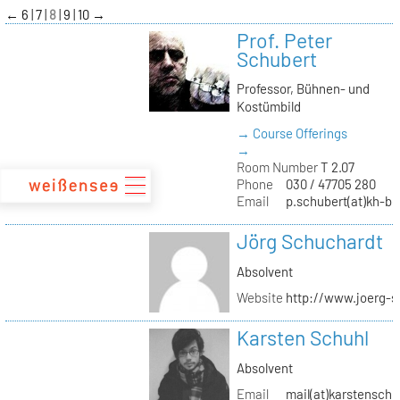
zum
←
6
7
8
9
10
→
Inhalt
Prof. Peter
Schubert
Professor, Bühnen- und
Kostümbild
→ Course Offerings
→
Room Number
T 2.07
Phone
030 / 47705 280
Email
p.schubert(at)kh-be
Jörg Schuchardt
Absolvent
Website
http://www.joerg-s
Karsten Schuhl
Absolvent
Email
mail(at)karstensch