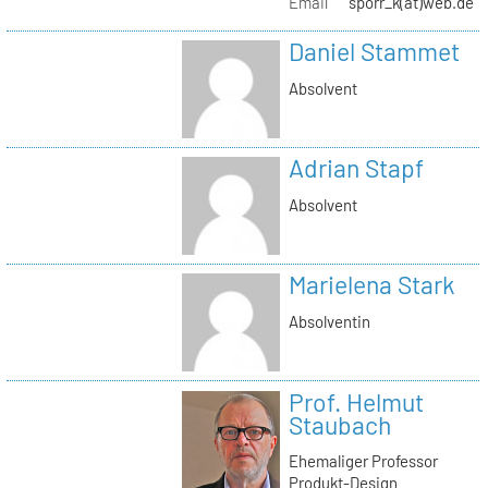
Email
sporr_k(at)web.de
Daniel Stammet
Absolvent
Adrian Stapf
Absolvent
Marielena Stark
Absolventin
Prof. Helmut
Staubach
Ehemaliger Professor
Produkt-Design