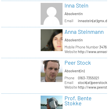
Inna Stein
Absolventin
Email
innastein(at)gmx.d
Anna Steinmann
Absolventin
Mobile Phone Number
34764
Website
http://www.annas
Peer Stock
Absolvent(in)
Phone
0163-7355021
Email
stock(at)peerstock.
Website
http://www.peersto
Prof. Bente
Stokke