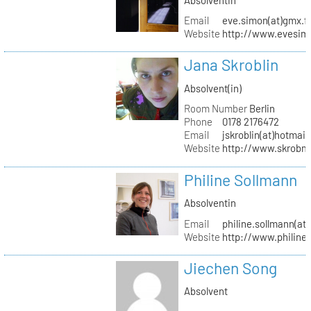
Email
eve.simon(at)gmx.f
Website
http://www.evesimo
Jana Skroblin
Absolvent(in)
Room Number
Berlin
Phone
0178 2176472
Email
jskroblin(at)hotmai
Website
http://www.skrobm
Philine Sollmann
Absolventin
Email
philine.sollmann(at
Website
http://www.philine
Jiechen Song
Absolvent