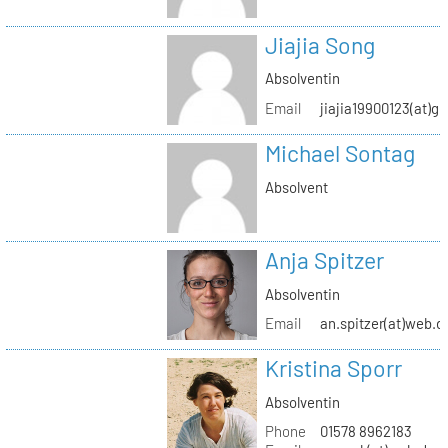
Jiajia Song
Absolventin
Email
jiajia19900123(at)g
Michael Sontag
Absolvent
Anja Spitzer
Absolventin
Email
an.spitzer(at)web.d
Kristina Sporr
Absolventin
Phone
01578 8962183