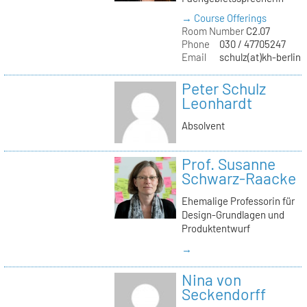
→ Course Offerings
Room Number
C2.07
Phone
030 / 47705247
Email
schulz(at)kh-berlin.
Peter Schulz
Leonhardt
Absolvent
Prof. Susanne
Schwarz-Raacke
Ehemalige Professorin für
Design-Grundlagen und
Produktentwurf
→
Nina von
Seckendorff