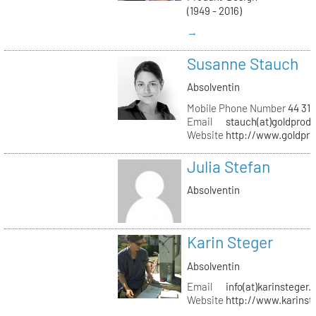
(1949 - 2016)
→
Susanne Stauch
Absolventin
Mobile Phone Number
44 31 
Email
stauch(at)goldprodu
Website
http://www.goldpro
Julia Stefan
Absolventin
Karin Steger
Absolventin
Email
info(at)karinsteger.
Website
http://www.karinst