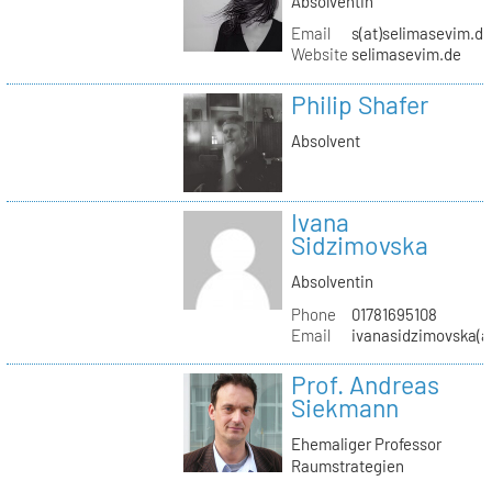
Absolventin
Email
s(at)selimasevim.d
Website
selimasevim.de
Philip Shafer
Absolvent
Ivana
Sidzimovska
Absolventin
Phone
01781695108
Email
ivanasidzimovska(a
Prof. Andreas
Siekmann
Ehemaliger Professor
Raumstrategien