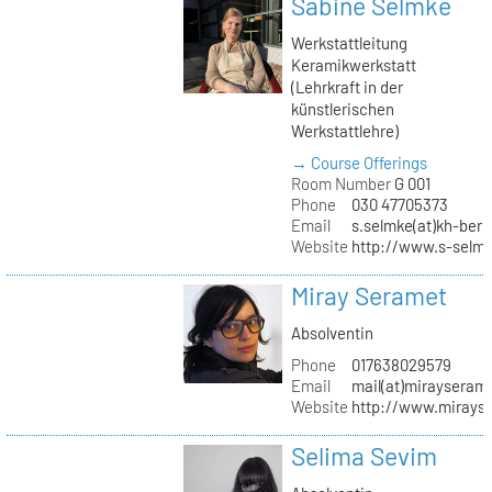
Sabine Selmke
Werkstattleitung
Keramikwerkstatt
(Lehrkraft in der
künstlerischen
Werkstattlehre)
→ Course Offerings
Room Number
G 001
Phone
030 47705373
Email
s.selmke(at)kh-berl
Website
http://www.s-selm
Miray Seramet
Absolventin
Phone
017638029579
Email
mail(at)mirayseram
Website
http://www.mirays
Selima Sevim