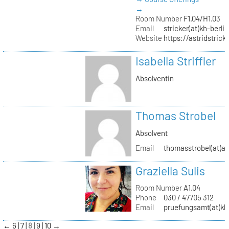
→
Room Number
F1.04/H1.03
Email
stricker(at)kh-berli
Website
https://astridstrick
Isabella Striffler
Absolventin
Thomas Strobel
Absolvent
Email
thomasstrobel(at)a
Graziella Sulis
Room Number
A1.04
Phone
030 / 47705 312
Email
pruefungsamt(at)kh-
←
6
7
8
9
10
→