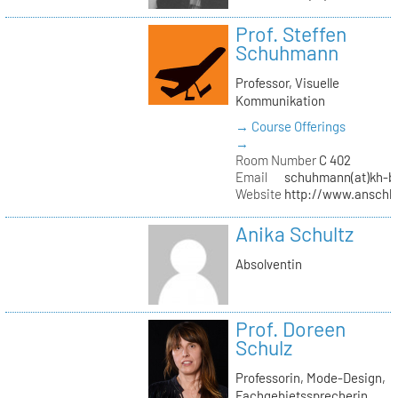
Prof. Steffen
Schuhmann
Professor, Visuelle
Kommunikation
→ Course Offerings
→
Room Number
C 402
Email
schuhmann(at)kh-be
Website
http://www.anschl
Anika Schultz
Absolventin
Prof. Doreen
Schulz
Professorin, Mode-Design,
Fachgebietssprecherin