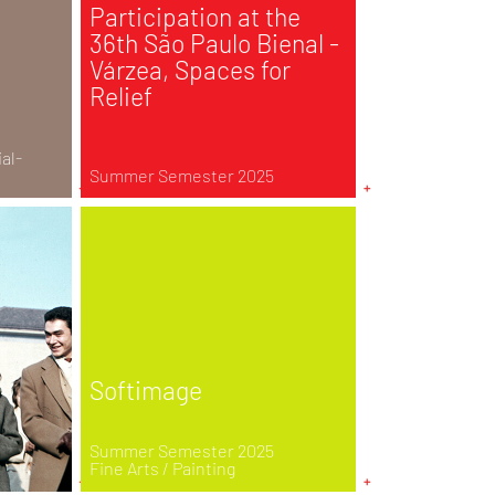
Participation at the
36th São Paulo Bienal -
Várzea, Spaces for
Relief
al-
Summer Semester 2025
Softimage
Summer Semester 2025
Fine Arts / Painting