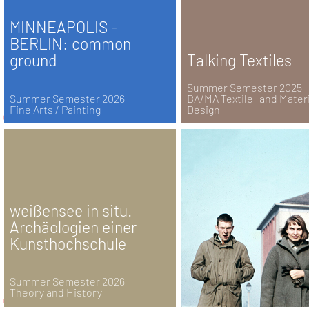
MINNEAPOLIS -
BERLIN: common
ground
Talking Textiles
Summer Semester 2025
Summer Semester 2026
BA/MA Textile- and Materi
Fine Arts / Painting
Design
weißensee in situ.
Archäologien einer
Kunsthochschule
Summer Semester 2026
Theory and History