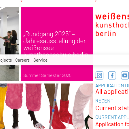
„Rundgang 2025“ –
Jahresausstellung der
weißensee
kunsthochschule berlin
rojects
Careers
Service
Summer Semester 2025
APPLICATION 
All applicat
RECENT
Current sta
CURRENT APPL
Application f