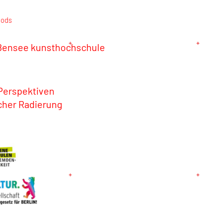
iods
ßensee kunsthochschule
 Perspektiven
cher Radierung
6