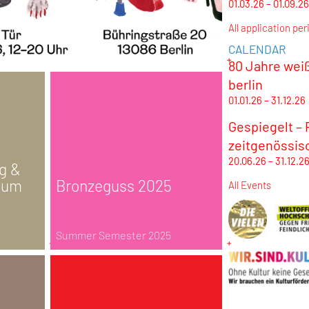
01.03.26 – 01.09.26
All application per
CALENDAR
80 Jahre wei
berlin
01.01.26 – 31.12.26
Gespiegelt –
zeitgenössis
20.06.26 – 31.12.2
g &
ium
Bronzeguss 2025
All Events
Summer Semester 2025