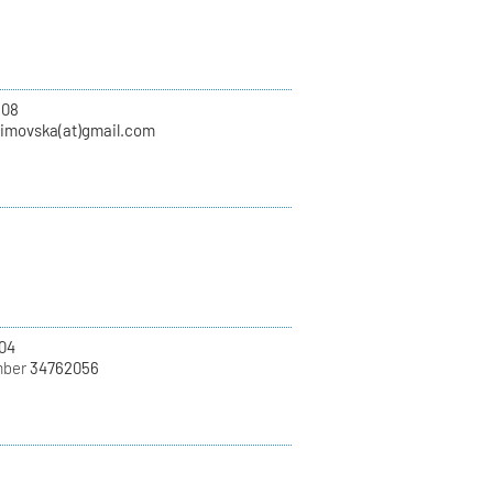
108
zimovska(at)gmail.com
04
mber
34762056