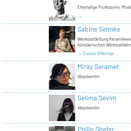
Ehemalige Professorin, Mod
→
Sabine Selmke
Werkstattleitung Keramikwerk
künstlerischen Werkstattlehr
→ Course Offerings
Miray Seramet
Absolventin
Selima Sevim
Absolventin
Philip Shafer