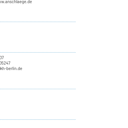
ww.anschlaege.de
07
705247
)kh-berlin.de