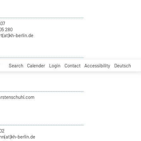
.07
05 280
t(at)kh-berlin.de
ww.joerg-schuchardt.de
Search
Calender
Login
Contact
Accessibility
Deutsch
karstenschuhl.com
02
n(at)kh-berlin.de