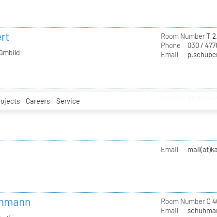
rt
Room Number
T 2
Phone
030 / 477
tümbild
Email
p.schuber
Website
http://w
rojects
Careers
Service
Email
mail(at)
uhmann
Room Number
C 4
Email
schuhman