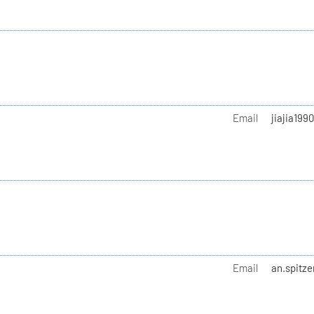
Email
jiajia199
Email
an.spitze