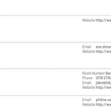
Website
http://w
Email
eve.simon
Website
http://w
Room Number
Ber
Phone
0178 217
Email
jskroblin
Website
http://w
Email
philine.s
Website
http://w