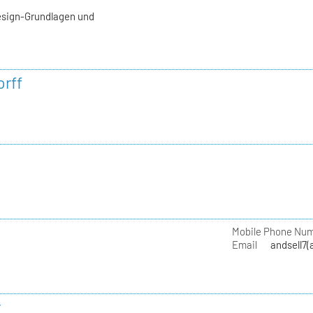
esign-Grundlagen und
rff
Mobile Phone Nu
Email
andsell7(
r