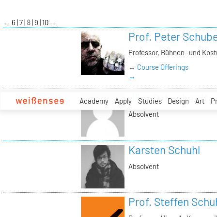
zum
Inhalt
←
6
7
8
9
10
→
Prof. Peter Schube
Professor, Bühnen- und Kos
→ Course Offerings
→
Jörg Schuchardt
Academy
Apply
Studies
Design
Art
P
Absolvent
Karsten Schuhl
Absolvent
Prof. Steffen Sch