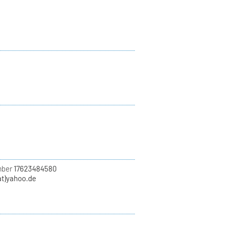
mber
17623484580
at)yahoo.de