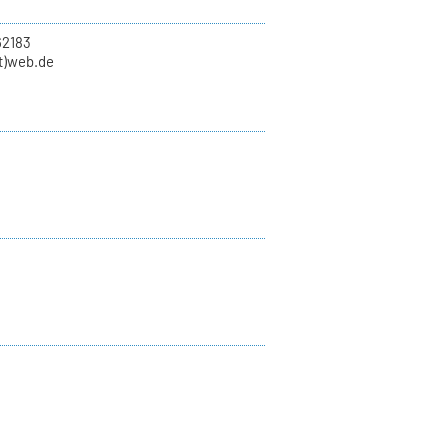
62183
at)web.de