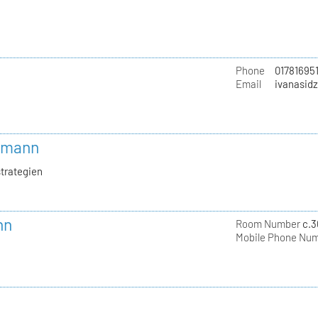
Phone
01781695
Email
ivanasid
ekmann
trategien
nn
Room Number
c.3
Mobile Phone Nu