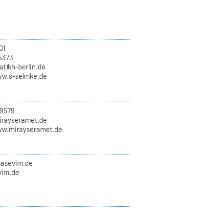
01
5373
at)kh-berlin.de
ww.s-selmke.de
9579
mirayseramet.de
ww.mirayseramet.de
masevim.de
vim.de