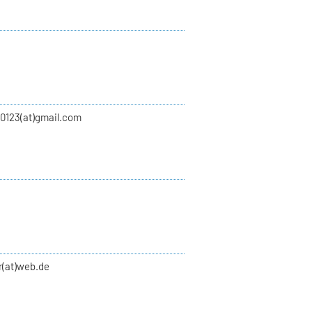
00123(at)gmail.com
r(at)web.de