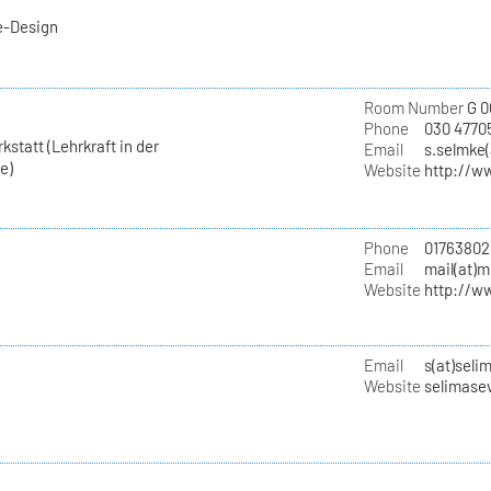
e-Design
Room Number
G 0
Phone
030 4770
statt (Lehrkraft in der
Email
s.selmke(
e)
Website
http://w
Phone
01763802
Email
mail(at)
Website
http://w
Email
s(at)seli
Website
selimase