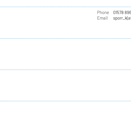
Phone
01578 89
Email
sporr_k(