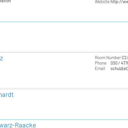
kation
Website
http://w
z
Room Number
C2.
Phone
030 / 47
Email
schulz(at
hardt
hwarz-Raacke