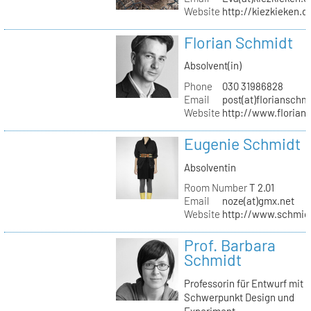
Website
http://kiezkieken.d
Florian Schmidt
Absolvent(in)
Phone
030 31986828
Email
post(at)florianschm
Website
http://www.florian
Eugenie Schmidt
Absolventin
Room Number
T 2.01
Email
noze(at)gmx.net
Website
http://www.schmid
Prof. Barbara
Schmidt
Professorin für Entwurf mit
Schwerpunkt Design und
Experiment