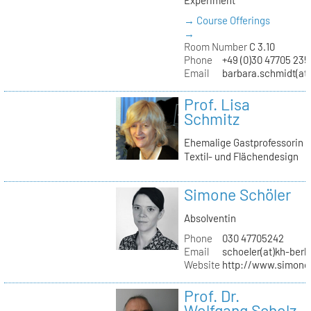
→ Course Offerings
→
Room Number
C 3.10
Phone
+49 (0)30 47705 235
Email
barbara.schmidt(at)
Prof. Lisa
Schmitz
Ehemalige Gastprofessorin
Textil- und Flächendesign
Simone Schöler
Absolventin
Phone
030 47705242
Email
schoeler(at)kh-berli
Website
http://www.simone
Prof. Dr.
Wolfgang Scholz