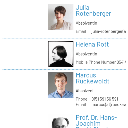
Julia
Rotenberger
Absolventin
Email
julia-rotenberger(a
Helena Rott
Absolventin
Mobile Phone Number
05414
Marcus
Rückewoldt
Absolvent
Phone
0151 591 56 591
Email
marcus(at)rueckew
Prof. Dr. Hans-
Joachim