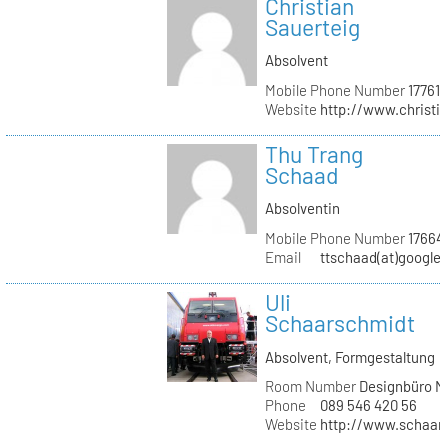
Christian
Sauerteig
Absolvent
Mobile Phone Number
177610
Website
http://www.christi
Thu Trang
Schaad
Absolventin
Mobile Phone Number
17664
Email
ttschaad(at)google
Uli
Schaarschmidt
Absolvent, Formgestaltung
Room Number
Designbüro M
Phone
089 546 420 56
Website
http://www.schaars