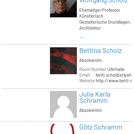
Ehemaliger Professor
Künstlerisch
Gestalterische Grundlagen,
Architektur
→
Bettina Scholz
Absolventin
Room Number
Uferhalle
Email
betti.scholz(at)yah
Website
http://www.betti-s
Julia Karla
Schramm
Absolventin
Götz Schramm