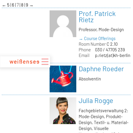
zum
←
5
6
7
8
9
→
Inhalt
Prof. Patrick
Rietz
Professor, Mode-Design
→ Course Offerings
Room Number
C 2.10
Phone
030 / 47705 239
Email
p.rietz(at)kh-berlin.
Daphne Roeder
Absolventin
Julia Rogge
Fachgebietsverwaltung 2:
Mode-Design, Produkt-
Design, Textil- u. Material-
Design, Visuelle