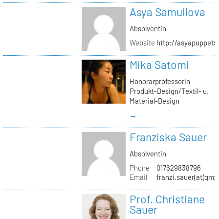
Asya Samuilova
Absolventin
Website
http://asyapuppets
Mika Satomi
Honorarprofessorin
Produkt-Design/Textil- u.
Material-Design
→
Franziska Sauer
Absolventin
Phone
017629838796
Email
franzi.sauer(at)gmx
Prof. Christiane
Sauer