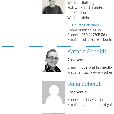
Werkstattleitung
Holzwerkstatt (Lehrkraft in
der künstlerischen
Werkstattlehre)
→ Course Offerings
Room Number
H0.03
Phone
030 / 47705 384
Email
schatz(at)kh-berlin
Kathrin Scheidt
Absolventin
Email
buero(at)kscheidt.
Website
http://www.kschei
Dana Scheidt
Absolventin
Phone
0163 7812363
Email
danascheidt(at)yah