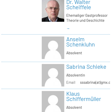
Dr. Walter
Scheiffele
Ehemaliger Gastprofessor
Theorie und Geschichte
→
Anselm
Schenkluhn
Absolvent
Sabrina Schieke
Absolventin
Email
sssabrina(at)gmx.d
Klaus
Schiffermüller
Absolvent