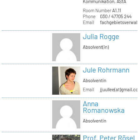
Kommunikation, AStA
Room Number
A1.11
Phone
030 / 47705 244
Email
fachgebietsverwaltu
Julia Rogge
Absolvent(in)
Jule Rohrmann
Absolventin
Email
jjuullee(at)gmail.co
Anna
Romanowska
Absolventin
Prof. Peter Rösel