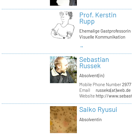
Prof. Kerstin
Rupp
Ehemalige Gastprofessorin
Visuelle Kommunikation
→
Sebastian
Russek
Absolvent(in)
Mobile Phone Number
29771
Email
russeks(at)web.de
Website
http://www.sebasti
Saiko Ryusui
Absolventin