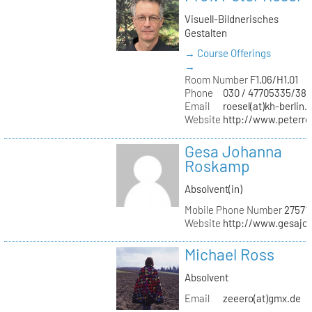
Visuell-Bildnerisches
Gestalten
→ Course Offerings
→
Room Number
F1.06/H1.01
Phone
030 / 47705335/387
Email
roesel(at)kh-berlin.
Website
http://www.peterro
Gesa Johanna
Roskamp
Absolvent(in)
Mobile Phone Number
27571
Website
http://www.gesajo
Michael Ross
Absolvent
Email
zeeero(at)gmx.de