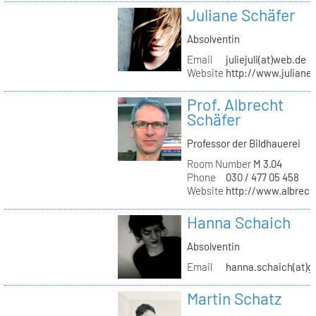
Juliane Schäfer
Absolventin
Email
juliejuli(at)web.de
Website
http://www.juliane
Prof. Albrecht
Schäfer
Professor der Bildhauerei
Room Number
M 3.04
Phone
030 / 477 05 458
Website
http://www.albrech
Hanna Schaich
Absolventin
Email
hanna.schaich(at)g
Martin Schatz