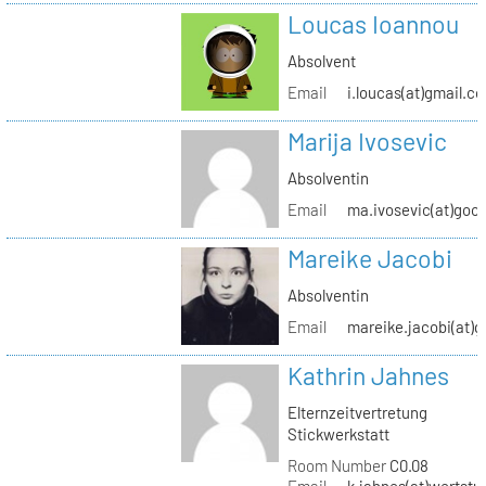
Loucas Ioannou
Absolvent
Email
i.loucas(at)gmail.c
Marija Ivosevic
Absolventin
Email
ma.ivosevic(at)goo
Mareike Jacobi
Absolventin
Email
mareike.jacobi(at)
Kathrin Jahnes
Elternzeitvertretung
Stickwerkstatt
Room Number
C0.08