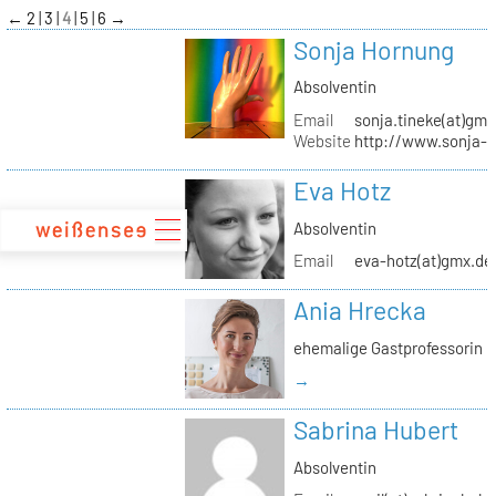
zum
←
2
3
4
5
6
→
Inhalt
Sonja Hornung
Absolventin
Email
sonja.tineke(at)gma
Website
http://www.sonja-
Eva Hotz
Absolventin
Email
eva-hotz(at)gmx.de
Ania Hrecka
ehemalige Gastprofessorin
→
Sabrina Hubert
Absolventin