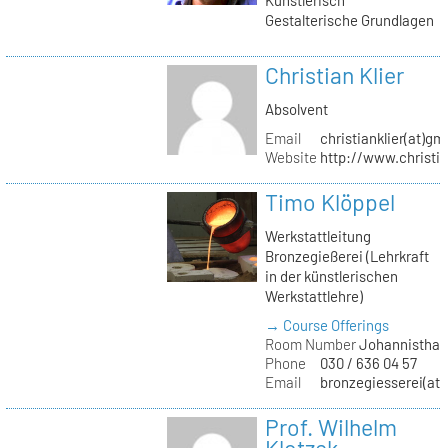
Gestalterische Grundlagen
Christian Klier
Absolvent
Email
christianklier(at)gm
Website
http://www.christia
Timo Klöppel
Werkstattleitung
Bronzegießerei (Lehrkraft
in der künstlerischen
Werkstattlehre)
→ Course Offerings
Room Number
Johannisthal
Phone
030 / 636 04 57
Email
bronzegiesserei(at)
Prof. Wilhelm