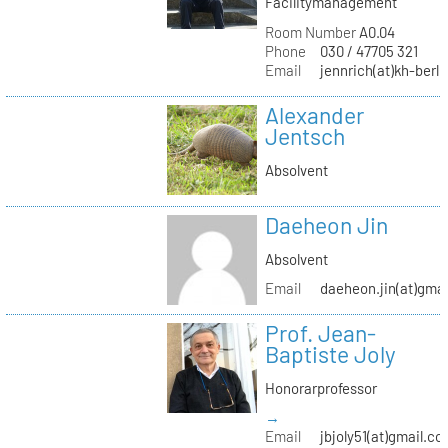
Facilitymanagement
Room Number
A0.04
Phone
030 / 47705 321
Email
jennrich(at)kh-berli
Alexander
Jentsch
Absolvent
Daeheon Jin
Absolvent
Email
daeheon.jin(at)gma
Prof. Jean-
Baptiste Joly
Honorarprofessor
→
Email
jbjoly51(at)gmail.c