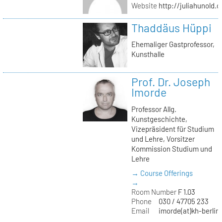
Website
http://juliahunold.
Thaddäus Hüppi
Ehemaliger Gastprofessor,
Kunsthalle
Prof. Dr. Joseph
Imorde
Professor Allg.
Kunstgeschichte,
Vizepräsident für Studium
und Lehre, Vorsitzer
Kommission Studium und
Lehre
→ Course Offerings
→
Room Number
F 1.03
Phone
030 / 47705 233
Email
imorde(at)kh-berlin