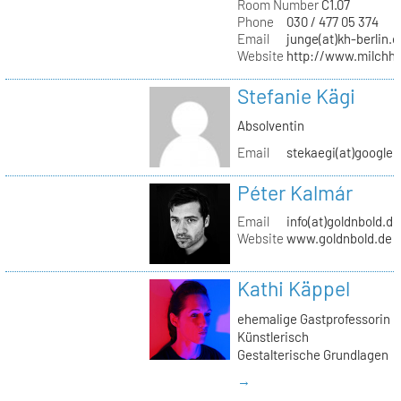
Room Number
C1.07
Phone
030 / 477 05 374
Email
junge(at)kh-berlin.d
Website
http://www.milchho
Stefanie Kägi
Absolventin
Email
stekaegi(at)google
Péter Kalmár
Email
info(at)goldnbold.de
Website
www.goldnbold.de
Kathi Käppel
ehemalige Gastprofessorin
Künstlerisch
Gestalterische Grundlagen
→