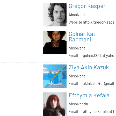
Gregor Kasper
Absolvent
Website
http://gregorkasper
Golnar Kat
Rahmani
Absolvent
Email
golnar3891(at)yaho
Ziya Akin Kazuk
Absolvent
Email
akinkazuk(at)gmail
Efthymia Kefala
Absolventin
Email
efthymiakefala(at)h