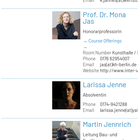
Email
k.jahnes(at)wertstu
Prof. Dr. Mona
Jas
Honorarprofessorin
→ Course Offerings
→
Room Number
Kunsthalle / 
Phone
0176 62954007
Email
jas(at)kh-berlin.de
Website
http://www.inter-v
Larissa Jenne
Absolventin
Phone
0174-9421288
Email
larissa.jenne(at)ya
Martin Jennrich
Leitung Bau- und