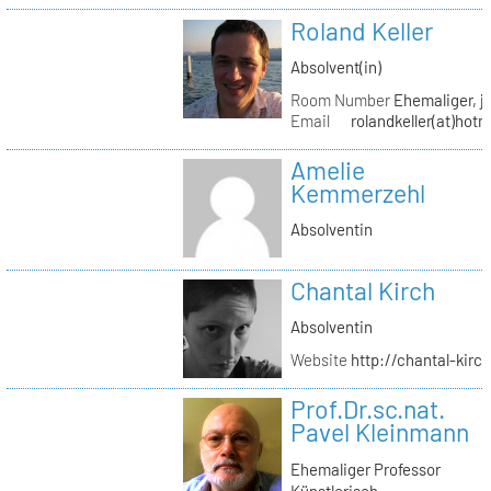
Roland Keller
Absolvent(in)
Room Number
Ehemaliger, je
Email
rolandkeller(at)hot
Amelie
Kemmerzehl
Absolventin
Chantal Kirch
Absolventin
Website
http://chantal-kirc
Prof.Dr.sc.nat.
Pavel Kleinmann
Ehemaliger Professor
Künstlerisch