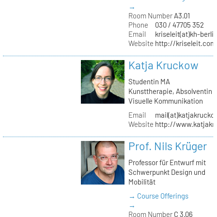
→
Room Number
A3.01
Phone
030 / 47705 352
Email
kriseleit(at)kh-berli
Website
http://kriseleit.com
Katja Kruckow
Studentin MA
Kunsttherapie, Absolventin
Visuelle Kommunikation
Email
mail(at)katjakrucko
Website
http://www.katjakr
Prof. Nils Krüger
Professor für Entwurf mit
Schwerpunkt Design und
Mobilität
→ Course Offerings
→
Room Number
C 3.06