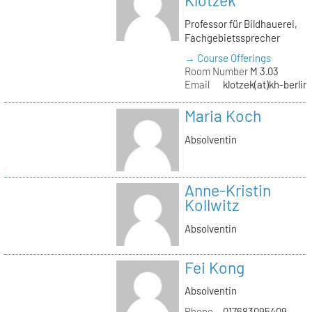
Klotzek
Professor für Bildhauerei,
Fachgebietssprecher
→ Course Offerings
Room Number
M 3.03
Email
klotzek(at)kh-berlin
Maria Koch
Absolventin
Anne-Kristin
Kollwitz
Absolventin
Fei Kong
Absolventin
Phone
017683095409