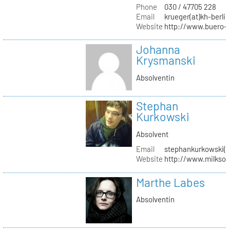
Phone
030 / 47705 228
Email
krueger(at)kh-berlin
Website
http://www.buero-
Johanna
Krysmanski
Absolventin
Stephan
Kurkowski
Absolvent
Email
stephankurkowski(a
Website
http://www.milksou
Marthe Labes
Absolventin