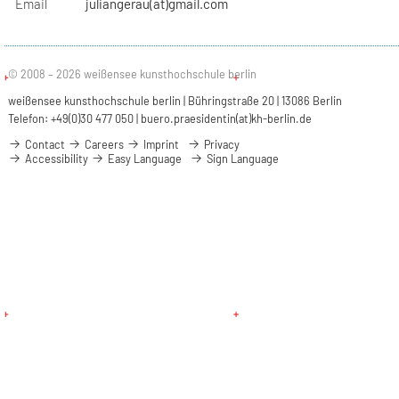
Email
juliangerau(at)gmail.com
© 2008 – 2026 weißensee kunsthochschule berlin
weißensee kunsthochschule berlin | Bühringstraße 20 | 13086 Berlin
Telefon: +49(0)30 477 050 |
buero.praesidentin(at)kh-berlin.de
Contact
Careers
Imprint
Privacy
Accessibility
Easy Language
Sign Language