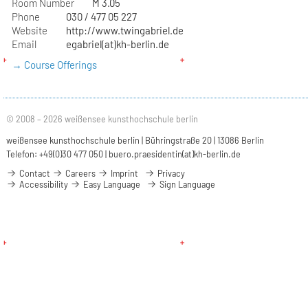
Room Number
M 3.05
Phone
030 / 477 05 227
Website
http://www.twingabriel.de
Email
egabriel(at)kh-berlin.de
→ Course Offerings
© 2008 – 2026 weißensee kunsthochschule berlin
weißensee kunsthochschule berlin | Bühringstraße 20 | 13086 Berlin
Telefon: +49(0)30 477 050 |
buero.praesidentin(at)kh-berlin.de
Contact
Careers
Imprint
Privacy
Accessibility
Easy Language
Sign Language