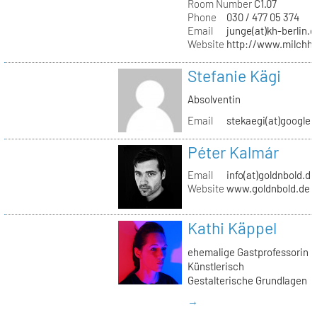
Room Number
C1.07
Phone
030 / 477 05 374
Email
junge(at)kh-berlin.d
Website
http://www.milchho
Stefanie Kägi
Absolventin
Email
stekaegi(at)google
Péter Kalmár
Email
info(at)goldnbold.de
Website
www.goldnbold.de
Kathi Käppel
ehemalige Gastprofessorin
Künstlerisch
Gestalterische Grundlagen
→