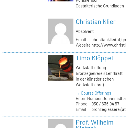
Gestalterische Grundlagen
Christian Klier
Absolvent
Email
christianklier(at)gm
Website
http://www.christia
Timo Klöppel
Werkstattleitung
Bronzegießerei (Lehrkraft
in der künstlerischen
Werkstattlehre)
→ Course Offerings
Room Number
Johannisthal
Phone
030 / 636 04 57
Email
bronzegiesserei(at)
Prof. Wilhelm