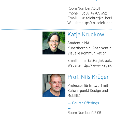
→
Room Number
A3.01
Phone
030 / 47705 352
Email
kriseleit(at)kh-berli
Website
http://kriseleit.com
Katja Kruckow
Studentin MA
Kunsttherapie, Absolventin
Visuelle Kommunikation
Email
mail(at)katjakrucko
Website
http://www.katjakr
Prof. Nils Krüger
Professor für Entwurf mit
Schwerpunkt Design und
Mobilität
→ Course Offerings
→
Room Number
C 3.06