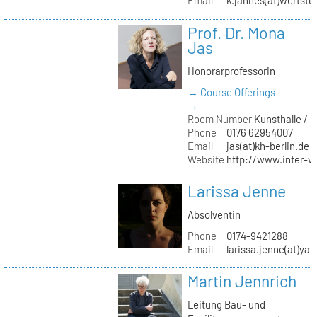
Email
k.jahnes(at)wertstu
Prof. Dr. Mona
Jas
Honorarprofessorin
→ Course Offerings
→
Room Number
Kunsthalle / 
Phone
0176 62954007
Email
jas(at)kh-berlin.de
Website
http://www.inter-v
Larissa Jenne
Absolventin
Phone
0174-9421288
Email
larissa.jenne(at)ya
Martin Jennrich
Leitung Bau- und