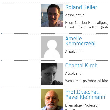
Roland Keller
Absolvent(in)
Room Number
Ehemaliger, je
Email
rolandkeller(at)hot
Amelie
Kemmerzehl
Absolventin
Chantal Kirch
Absolventin
Website
http://chantal-kirc
Prof.Dr.sc.nat.
Pavel Kleinmann
Ehemaliger Professor
Künstlerisch