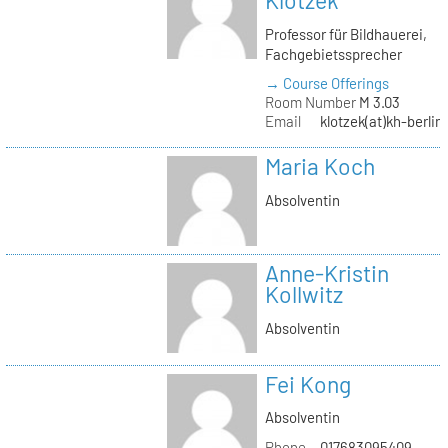
Klotzek
Professor für Bildhauerei,
Fachgebietssprecher
→ Course Offerings
Room Number
M 3.03
Email
klotzek(at)kh-berlin
Maria Koch
Absolventin
Anne-Kristin
Kollwitz
Absolventin
Fei Kong
Absolventin
Phone
017683095409