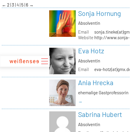
zum
←
2
3
4
5
6
→
Inhalt
Sonja Hornung
Absolventin
Email
sonja.tineke(at)gma
Website
http://www.sonja-
Eva Hotz
Absolventin
Email
eva-hotz(at)gmx.de
Ania Hrecka
ehemalige Gastprofessorin
→
Sabrina Hubert
Absolventin