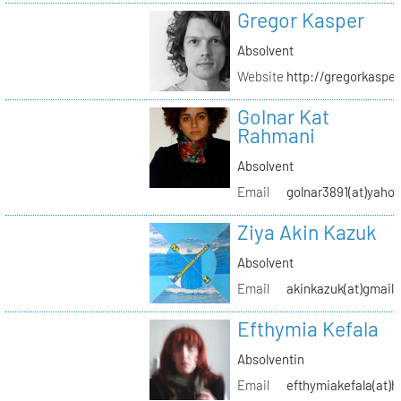
Gregor Kasper
Absolvent
Website
http://gregorkasper
Golnar Kat
Rahmani
Absolvent
Email
golnar3891(at)yaho
Ziya Akin Kazuk
Absolvent
Email
akinkazuk(at)gmail
Efthymia Kefala
Absolventin
Email
efthymiakefala(at)h