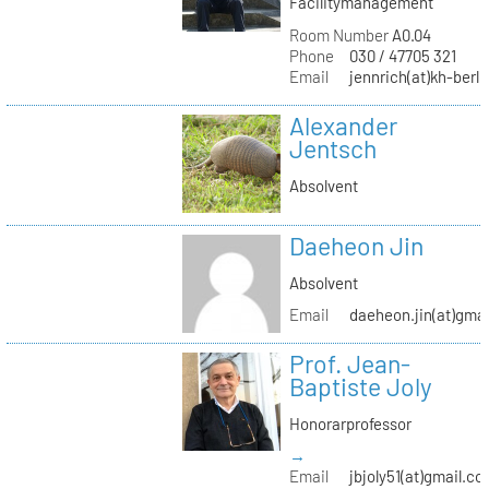
Facilitymanagement
Room Number
A0.04
Phone
030 / 47705 321
Email
jennrich(at)kh-berli
Alexander
Jentsch
Absolvent
Daeheon Jin
Absolvent
Email
daeheon.jin(at)gma
Prof. Jean-
Baptiste Joly
Honorarprofessor
→
Email
jbjoly51(at)gmail.c