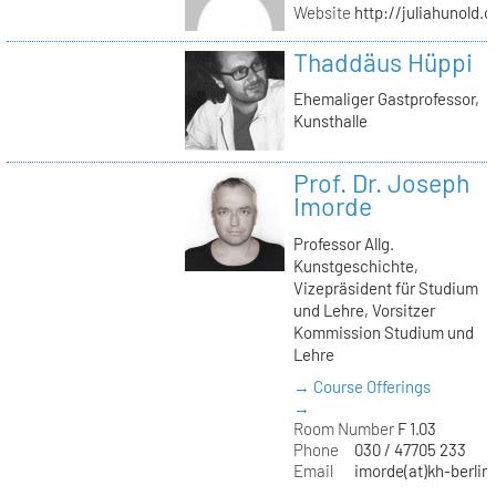
Website
http://juliahunold.
Thaddäus Hüppi
Ehemaliger Gastprofessor,
Kunsthalle
Prof. Dr. Joseph
Imorde
Professor Allg.
Kunstgeschichte,
Vizepräsident für Studium
und Lehre, Vorsitzer
Kommission Studium und
Lehre
→ Course Offerings
→
Room Number
F 1.03
Phone
030 / 47705 233
Email
imorde(at)kh-berlin