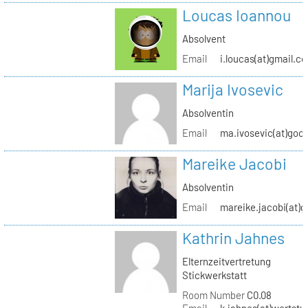
Loucas Ioannou
Absolvent
Email
i.loucas(at)gmail.c
Marija Ivosevic
Absolventin
Email
ma.ivosevic(at)goo
Mareike Jacobi
Absolventin
Email
mareike.jacobi(at)
Kathrin Jahnes
Elternzeitvertretung
Stickwerkstatt
Room Number
C0.08