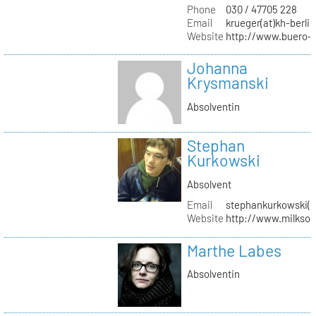
Phone
030 / 47705 228
Email
krueger(at)kh-berlin
Website
http://www.buero-
Johanna
Krysmanski
Absolventin
Stephan
Kurkowski
Absolvent
Email
stephankurkowski(a
Website
http://www.milksou
Marthe Labes
Absolventin