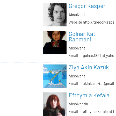
Gregor Kasper
Absolvent
Website
http://gregorkasper
Golnar Kat
Rahmani
Absolvent
Email
golnar3891(at)yaho
Ziya Akin Kazuk
Absolvent
Email
akinkazuk(at)gmail
Efthymia Kefala
Absolventin
Email
efthymiakefala(at)h