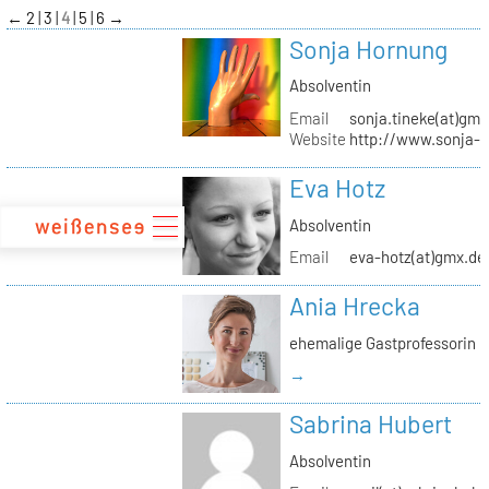
zum
←
2
3
4
5
6
→
Inhalt
Sonja Hornung
Absolventin
Email
sonja.tineke(at)gma
Website
http://www.sonja-
Eva Hotz
Absolventin
Email
eva-hotz(at)gmx.de
Ania Hrecka
ehemalige Gastprofessorin
→
Sabrina Hubert
Absolventin