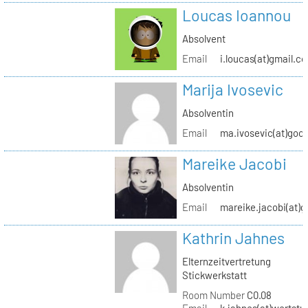
Loucas Ioannou
Absolvent
Email
i.loucas(at)gmail.c
Marija Ivosevic
Absolventin
Email
ma.ivosevic(at)goo
Mareike Jacobi
Absolventin
Email
mareike.jacobi(at)
Kathrin Jahnes
Elternzeitvertretung
Stickwerkstatt
Room Number
C0.08