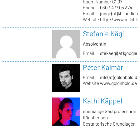
Room Number
C1.07
Phone
030 / 477 05 374
Email
junge(at)kh-berlin.d
Website
http://www.milchho
Stefanie Kägi
Absolventin
Email
stekaegi(at)google
Péter Kalmár
Email
info(at)goldnbold.de
Website
www.goldnbold.de
Kathi Käppel
ehemalige Gastprofessorin
Künstlerisch
Gestalterische Grundlagen
→