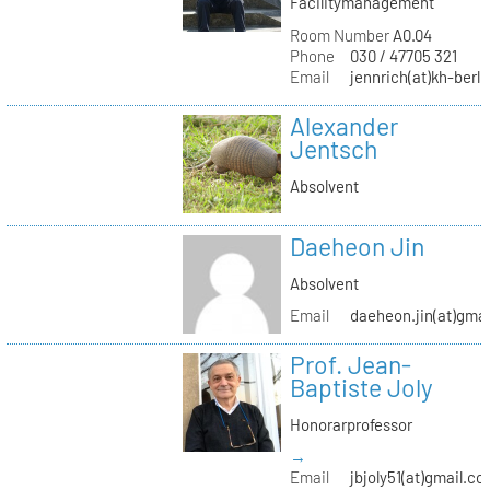
Facilitymanagement
Room Number
A0.04
Phone
030 / 47705 321
Email
jennrich(at)kh-berli
Alexander
Jentsch
Absolvent
Daeheon Jin
Absolvent
Email
daeheon.jin(at)gma
Prof. Jean-
Baptiste Joly
Honorarprofessor
→
Email
jbjoly51(at)gmail.c