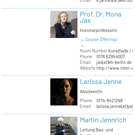
Email
k.jahnes(at)wertstu
Prof. Dr. Mona
Jas
Honorarprofessorin
→ Course Offerings
→
Room Number
Kunsthalle / 
Phone
0176 62954007
Email
jas(at)kh-berlin.de
Website
http://www.inter-v
Larissa Jenne
Absolventin
Phone
0174-9421288
Email
larissa.jenne(at)ya
Martin Jennrich
Leitung Bau- und