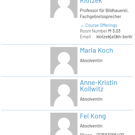
Klotzek
Professor für Bildhauerei,
Fachgebietssprecher
→ Course Offerings
Room Number
M 3.03
Email
klotzek(at)kh-berlin
Maria Koch
Absolventin
Anne-Kristin
Kollwitz
Absolventin
Fei Kong
Absolventin
Phone
017683095409