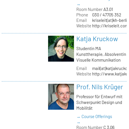
→
Room Number
A3.01
Phone
030 / 47705 352
Email
kriseleit(at)kh-berli
Website
http://kriseleit.com
Katja Kruckow
Studentin MA
Kunsttherapie, Absolventin
Visuelle Kommunikation
Email
mail(at)katjakrucko
Website
http://www.katjakr
Prof. Nils Krüger
Professor für Entwurf mit
Schwerpunkt Design und
Mobilität
→ Course Offerings
→
Room Number
C 3.06