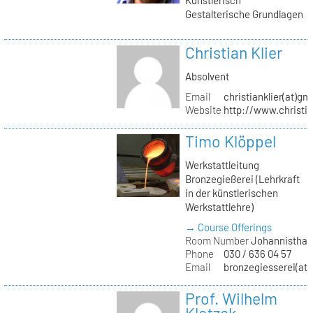
Gestalterische Grundlagen
Christian Klier
Absolvent
Email
christianklier(at)gm
Website
http://www.christia
Timo Klöppel
Werkstattleitung
Bronzegießerei (Lehrkraft
in der künstlerischen
Werkstattlehre)
→ Course Offerings
Room Number
Johannisthal
Phone
030 / 636 04 57
Email
bronzegiesserei(at)
Prof. Wilhelm