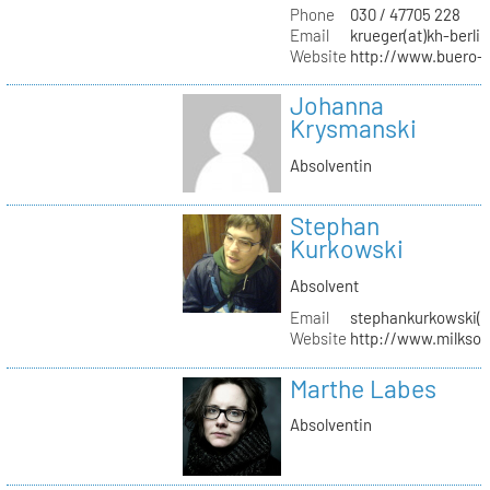
Phone
030 / 47705 228
Email
krueger(at)kh-berlin
Website
http://www.buero-
Johanna
Krysmanski
Absolventin
Stephan
Kurkowski
Absolvent
Email
stephankurkowski(a
Website
http://www.milksou
Marthe Labes
Absolventin