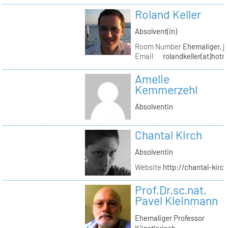
Roland Keller
Absolvent(in)
Room Number
Ehemaliger, je
Email
rolandkeller(at)hot
Amelie
Kemmerzehl
Absolventin
Chantal Kirch
Absolventin
Website
http://chantal-kirc
Prof.Dr.sc.nat.
Pavel Kleinmann
Ehemaliger Professor
Künstlerisch