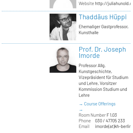
Website
http://juliahunold.
Thaddäus Hüppi
Ehemaliger Gastprofessor,
Kunsthalle
Prof. Dr. Joseph
Imorde
Professor Allg.
Kunstgeschichte,
Vizepräsident für Studium
und Lehre, Vorsitzer
Kommission Studium und
Lehre
→ Course Offerings
→
Room Number
F 1.03
Phone
030 / 47705 233
Email
imorde(at)kh-berlin