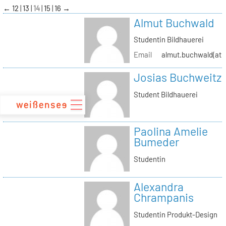
zum
←
12
13
14
15
16
→
Inhalt
Almut Buchwald
Studentin Bildhauerei
Email
almut.buchwald(at)s
Josias Buchweitz
Student Bildhauerei
Paolina Amelie
Bumeder
Studentin
Alexandra
Chrampanis
Studentin Produkt-Design