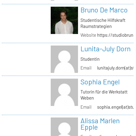
Bruno De Marco
Studentische Hilfskraft
Raumstrategien
Website
https://studiobrun
Lunita-July Dorn
Studentin
Email
lunitajuly.dorn(at)s
Sophia Engel
Tutorin für die Werkstatt
Weben
Email
sophia.engel(at)stu
Alissa Marlen
Epple