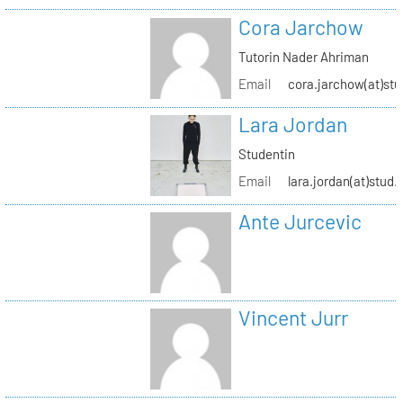
Cora Jarchow
Tutorin Nader Ahriman
Email
cora.jarchow(at)stu
Lara Jordan
Studentin
Email
lara.jordan(at)stud.
Ante Jurcevic
Vincent Jurr