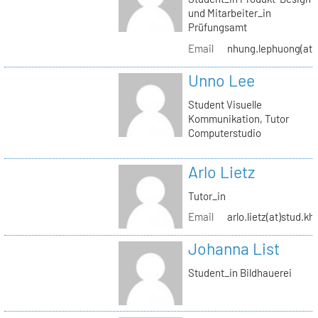
und Mitarbeiter_in
Prüfungsamt
Email
nhung.lephuong(at)s
Unno Lee
Student Visuelle
Kommunikation, Tutor
Computerstudio
Arlo Lietz
Tutor_in
Email
arlo.lietz(at)stud.kh
Johanna List
Student_in Bildhauerei