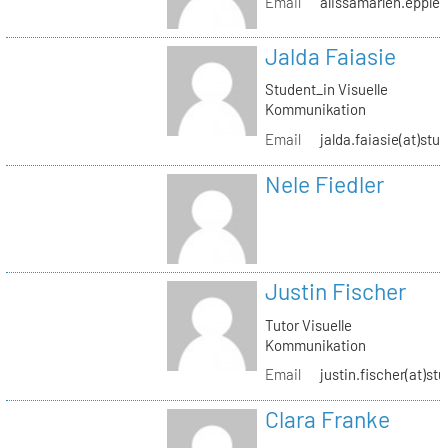
Email
alissamarlen.epple(
Jalda Faiasie
Student_in Visuelle
Kommunikation
Email
jalda.faiasie(at)stu
Nele Fiedler
Justin Fischer
Tutor Visuelle
Kommunikation
Email
justin.fischer(at)st
Clara Franke