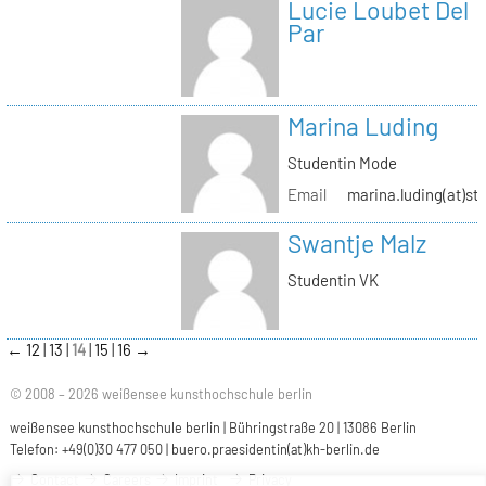
Lucie Loubet Del
Par
Marina Luding
Studentin Mode
Email
marina.luding(at)st
Swantje Malz
Studentin VK
←
12
13
14
15
16
→
© 2008 – 2026 weißensee kunsthochschule berlin
weißensee kunsthochschule berlin | Bühringstraße 20 | 13086 Berlin
Telefon: +49(0)30 477 050 |
buero.praesidentin(at)kh-berlin.de
Contact
Careers
Imprint
Privacy