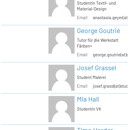
Studentin Textil- und
Material-Design
Email
anastasia.geyer(at)
George Goutrié
Tutor für die Werkstatt
Färben+
Email
george.goutrie(at)s
Josef Grassel
Student Malerei
Email
josef.grassl(at)stud
Mia Hall
Studentin VK