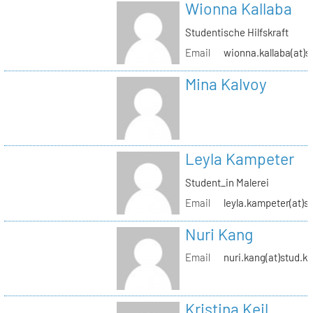
Wionna Kallaba
Studentische Hilfskraft
Email
wionna.kallaba(at)s
Mina Kalvoy
Leyla Kampeter
Student_in Malerei
Email
leyla.kampeter(at)s
Nuri Kang
Email
nuri.kang(at)stud.kh
Kristina Keil