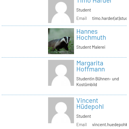
Timo Harder
Student
Email
timo.harder(at)stud
Hannes
Hochmuth
Student Malerei
Margarita
Hoffmann
Studentin Bühnen- und
Kostümbild
Vincent
Hüdepohl
Student
Email
vincent.huedepohl(a