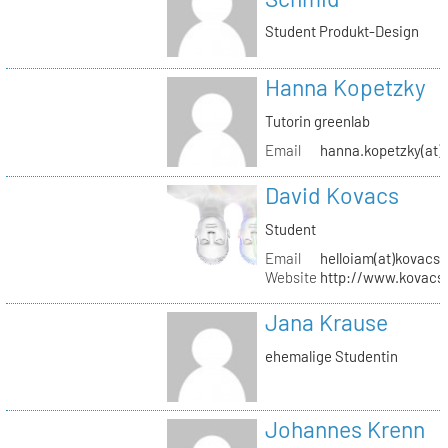
Student Produkt-Design
Hanna Kopetzky
Tutorin greenlab
Email
hanna.kopetzky(at)s
David Kovacs
Student
Email
helloiam(at)kovacs
Website
http://www.kovacs
Jana Krause
ehemalige Studentin
Johannes Krenn