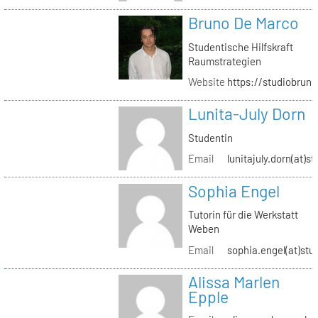
Bruno De Marco
Studentische Hilfskraft
Raumstrategien
Website
https://studiobrun
Lunita-July Dorn
Studentin
Email
lunitajuly.dorn(at)s
Sophia Engel
Tutorin für die Werkstatt
Weben
Email
sophia.engel(at)stu
Alissa Marlen
Epple