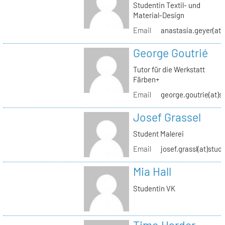
Studentin Textil- und
Material-Design
Email
anastasia.geyer(at)
George Goutrié
Tutor für die Werkstatt
Färben+
Email
george.goutrie(at)s
Josef Grassel
Student Malerei
Email
josef.grassl(at)stud
Mia Hall
Studentin VK