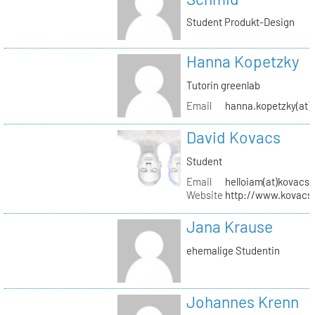
Student Produkt-Design
Hanna Kopetzky
Tutorin greenlab
Email
hanna.kopetzky(at)s
David Kovacs
Student
Email
helloiam(at)kovacs
Website
http://www.kovacs
Jana Krause
ehemalige Studentin
Johannes Krenn