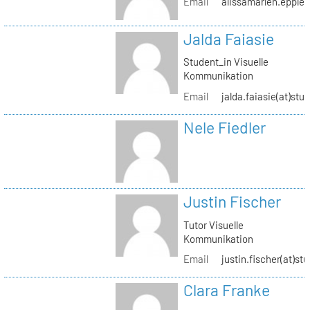
Email
alissamarlen.epple(
Jalda Faiasie
Student_in Visuelle
Kommunikation
Email
jalda.faiasie(at)stu
Nele Fiedler
Justin Fischer
Tutor Visuelle
Kommunikation
Email
justin.fischer(at)st
Clara Franke