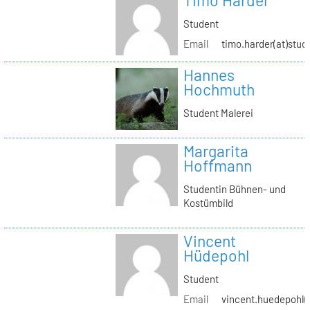
Timo Harder
Student
Email
timo.harder(at)stud
Hannes
Hochmuth
Student Malerei
Margarita
Hoffmann
Studentin Bühnen- und
Kostümbild
Vincent
Hüdepohl
Student
Email
vincent.huedepohl(a