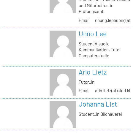
und Mitarbeiter_in
Prüfungsamt
Email
nhung.lephuong(at)s
Unno Lee
Student Visuelle
Kommunikation, Tutor
Computerstudio
Arlo Lietz
Tutor_in
Email
arlo.lietz(at)stud.kh
Johanna List
Student_in Bildhauerei