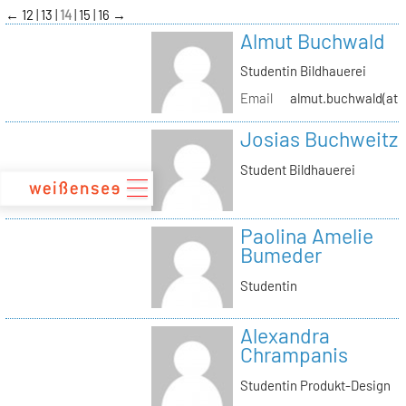
zum
←
12
13
14
15
16
→
Inhalt
Almut Buchwald
Studentin Bildhauerei
Email
almut.buchwald(at)s
Josias Buchweitz
Student Bildhauerei
Paolina Amelie
Bumeder
Studentin
Alexandra
Chrampanis
Studentin Produkt-Design