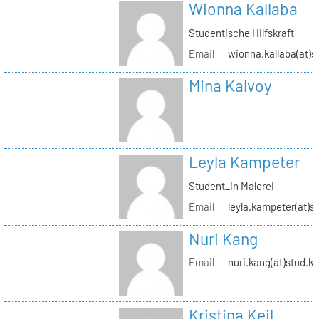
Wionna Kallaba
Studentische Hilfskraft
Email
wionna.kallaba(at)s
Mina Kalvoy
Leyla Kampeter
Student_in Malerei
Email
leyla.kampeter(at)s
Nuri Kang
Email
nuri.kang(at)stud.kh
Kristina Keil