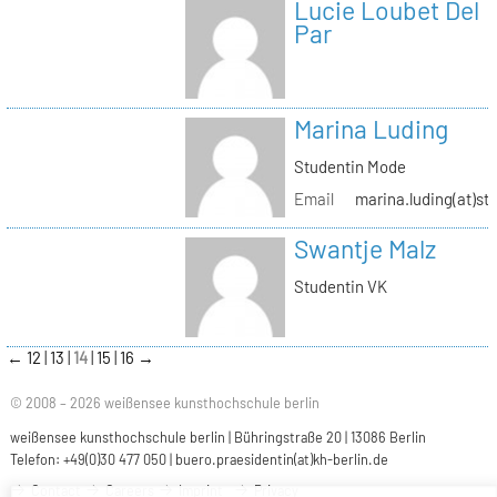
Lucie Loubet Del
Par
Marina Luding
Studentin Mode
Email
marina.luding(at)st
Swantje Malz
Studentin VK
←
12
13
14
15
16
→
© 2008 – 2026 weißensee kunsthochschule berlin
weißensee kunsthochschule berlin | Bühringstraße 20 | 13086 Berlin
Telefon: +49(0)30 477 050 |
buero.praesidentin(at)kh-berlin.de
Contact
Careers
Imprint
Privacy