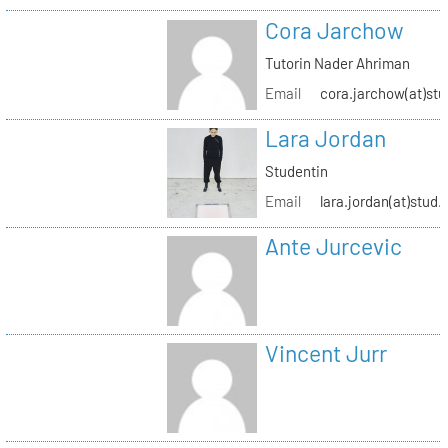
Cora Jarchow
Tutorin Nader Ahriman
Email
cora.jarchow(at)stu
Lara Jordan
Studentin
Email
lara.jordan(at)stud.
Ante Jurcevic
Vincent Jurr