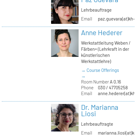
Lehrbeauftrage
Email
paz.guevara(at)kh-b
Anne Hederer
Werkstattleitung Weben /
Färben+ (Lehrkraft in der
künstlerischen
Werkstattlehre)
→ Course Offerings
→
Room Number
A 0.16
Phone
030 / 47705258
Email
anne.hederer(at)kh-
Dr. Marianna
Liosi
Lehrbeauftragte
Email
marianna.liosi(at)kh