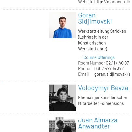
Website
http://marianna-lio
Goran
Sidjimovski
Werkstattleitung Stricken
(Lehrkraft in der
künstlerischen
Werkstattlehre)
→ Course Offerings
Room Number
C2.11 / A0.07 /
Phone
030 / 47705 372
Email
goran.sidjimovski(at
Volodymyr Bevza
Ehemaliger künstlerischer
Mitarbeiter +dimensions
Juan Almarza
Anwandter