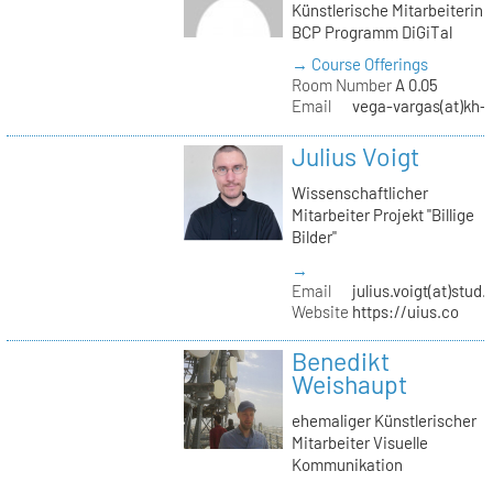
Künstlerische Mitarbeiterin
BCP Programm DiGiTal
→ Course Offerings
Room Number
A 0.05
Email
vega-vargas(at)kh-b
Julius Voigt
Wissenschaftlicher
Mitarbeiter Projekt "Billige
Bilder"
→
Email
julius.voigt(at)stud.
Website
https://uius.co
Benedikt
Weishaupt
ehemaliger Künstlerischer
Mitarbeiter Visuelle
Kommunikation