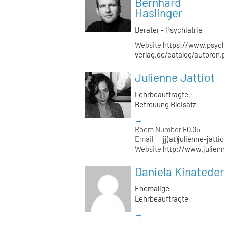
Bernhard
Haslinger
Berater - Psychiatrie
Website
https://www.psycho
verlag.de/catalog/autoren.
Julienne Jattiot
Lehrbeauftragte,
Betreuung Bleisatz
→
Room Number
F0.05
Email
jj(at)julienne-jattio
Website
http://www.julienne
Daniela Kinateder
Ehemalige
Lehrbeauftragte
→