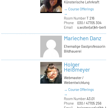
Künsterische Lehrkraft
→ Course Offerings
→
Room Number
T 216
Phone
030 / 47705 304
Email
s.wolter(at)kh-berli
Mariechen Danz
Ehemalige Gastprofessorin
Bildhauerei
Holger
Heißmeyer
Webmaster /
Webentwicklung
→ Course Offerings
→
Room Number
A3.01
Phone
030 / 47705 256
Email
heissmeyer(at)kh-be