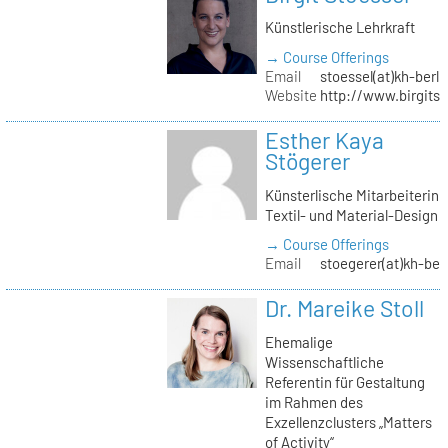
Künstlerische Lehrkraft
→ Course Offerings
Email
stoessel(at)kh-berli
Website
http://www.birgitst
Esther Kaya
Stögerer
Künsterlische Mitarbeiterin
Textil- und Material-Design
→ Course Offerings
Email
stoegerer(at)kh-ber
Dr. Mareike Stoll
Ehemalige
Wissenschaftliche
Referentin für Gestaltung
im Rahmen des
Exzellenzclusters „Matters
of Activity“