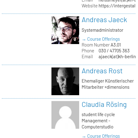
Website
https://intergestalt.
Andreas Jaeck
Systemadministrator
→ Course Offerings
Room Number
A3.01
Phone
030 / 47705 363
Email
ajaeck(at)kh-berlin
Andreas Rost
Ehemaliger Künstlerischer
Mitarbeiter +dimensions
Claudia Rösing
student life cycle
Management -
Computerstudio
→ Course Offerings