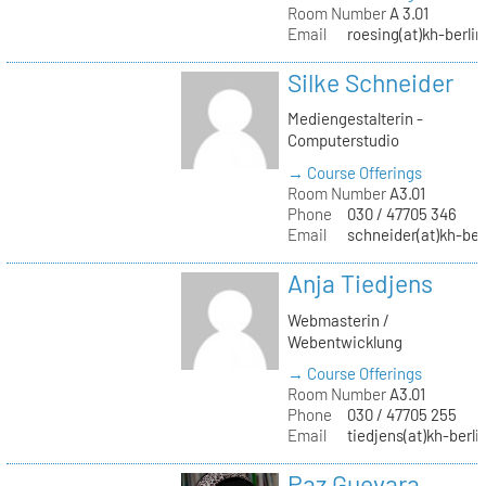
Room Number
A 3.01
Email
roesing(at)kh-berlin
Silke Schneider
Mediengestalterin -
Computerstudio
→ Course Offerings
Room Number
A3.01
Phone
030 / 47705 346
Email
schneider(at)kh-ber
Anja Tiedjens
Webmasterin /
Webentwicklung
→ Course Offerings
Room Number
A3.01
Phone
030 / 47705 255
Email
tiedjens(at)kh-berli
Paz Guevara