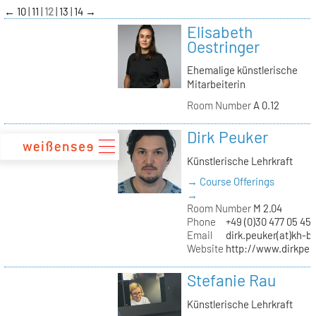
zum
←
10
11
12
13
14
→
Inhalt
Elisabeth
Oestringer
Ehemalige künstlerische
Mitarbeiterin
Room Number
A 0.12
Dirk Peuker
Künstlerische Lehrkraft
→ Course Offerings
→
Room Number
M 2.04
Phone
+49 (0)30 477 05 45
Email
dirk.peuker(at)kh-be
Website
http://www.dirkpeu
Stefanie Rau
Künstlerische Lehrkraft