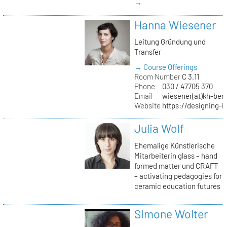
→
Hanna Wiesener
Leitung Gründung und
Transfer
→ Course Offerings
Room Number
C 3.11
Phone
030 / 47705 370
Email
wiesener(at)kh-berl
Website
https://designing-i
Julia Wolf
Ehemalige Künstlerische
Mitarbeiterin glass – hand
formed matter und CRAFT
– activating pedagogies for
ceramic education futures
Simone Wolter