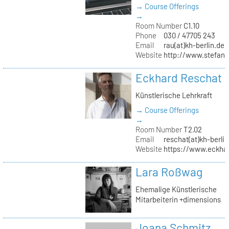
→ Course Offerings
→
Room Number
C1.10
Phone
030 / 47705 243
Email
rau(at)kh-berlin.de
Website
http://www.stefani
Eckhard Reschat
Künstlerische Lehrkraft
→ Course Offerings
→
Room Number
T2.02
Email
reschat(at)kh-berlin
Website
https://www.eckhar
Lara Roßwag
Ehemalige Künstlerische
Mitarbeiterin +dimensions
Joana Schmitz