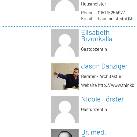
Hausmeister
Phone
0151 16254977
Email
hausmeister(at)kh-b
Elisabeth
Brzonkalla
Gastdozentin
Jason Danziger
Berater - Architektur
Website
http://www.thinkbu
Nicole Förster
Gastdozentin
Dr. med.