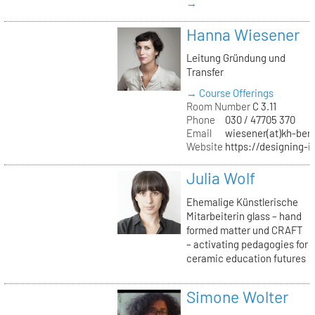
→
Hanna Wiesener
Leitung Gründung und
Transfer
→ Course Offerings
Room Number
C 3.11
Phone
030 / 47705 370
Email
wiesener(at)kh-berl
Website
https://designing-i
Julia Wolf
Ehemalige Künstlerische
Mitarbeiterin glass – hand
formed matter und CRAFT
– activating pedagogies for
ceramic education futures
Simone Wolter