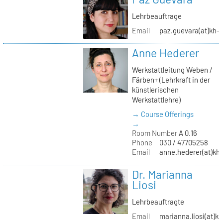
Lehrbeauftrage
Email
paz.guevara(at)kh-b
Anne Hederer
Werkstattleitung Weben /
Färben+ (Lehrkraft in der
künstlerischen
Werkstattlehre)
→ Course Offerings
→
Room Number
A 0.16
Phone
030 / 47705258
Email
anne.hederer(at)kh-
Dr. Marianna
Liosi
Lehrbeauftragte
Email
marianna.liosi(at)kh