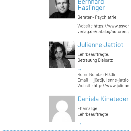
Bernhard
Haslinger
Berater - Psychiatrie
Website
https://www.psycho
verlag.de/catalog/autoren.
Julienne Jattiot
Lehrbeauftragte,
Betreuung Bleisatz
→
Room Number
F0.05
Email
jj(at)julienne-jattio
Website
http://www.julienne
Daniela Kinateder
Ehemalige
Lehrbeauftragte
→