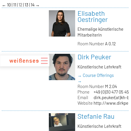
zum
←
10
11
12
13
14
→
Inhalt
Elisabeth
Oestringer
Ehemalige künstlerische
Mitarbeiterin
Room Number
A 0.12
Dirk Peuker
Künstlerische Lehrkraft
→ Course Offerings
→
Room Number
M 2.04
Phone
+49 (0)30 477 05 45
Email
dirk.peuker(at)kh-be
Website
http://www.dirkpeu
Stefanie Rau
Künstlerische Lehrkraft