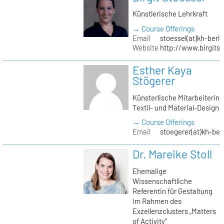
Künstlerische Lehrkraft
→ Course Offerings
Email
stoessel(at)kh-berli
Website
http://www.birgitst
Esther Kaya
Stögerer
Künsterlische Mitarbeiterin
Textil- und Material-Design
→ Course Offerings
Email
stoegerer(at)kh-ber
Dr. Mareike Stoll
Ehemalige
Wissenschaftliche
Referentin für Gestaltung
im Rahmen des
Exzellenzclusters „Matters
of Activity“