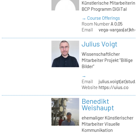
Künstlerische Mitarbeiterin
BCP Programm DiGiTal
→ Course Offerings
Room Number
A 0.05
Email
vega-vargas(at)kh-b
Julius Voigt
Wissenschaftlicher
Mitarbeiter Projekt "Billige
Bilder"
→
Email
julius.voigt(at)stud.
Website
https://uius.co
Benedikt
Weishaupt
ehemaliger Künstlerischer
Mitarbeiter Visuelle
Kommunikation