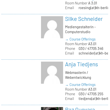
Room Number
A 3.01
Email
roesing(at)kh-berlin
Silke Schneider
Mediengestalterin -
Computerstudio
→ Course Offerings
Room Number
A3.01
Phone
030 / 47705 346
Email
schneider(at)kh-ber
Anja Tiedjens
Webmasterin /
Webentwicklung
→ Course Offerings
Room Number
A3.01
Phone
030 / 47705 255
Email
tiedjens(at)kh-berli
Paz Guevara