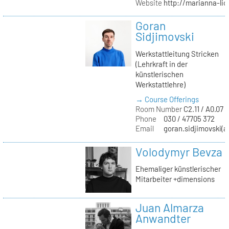
Website
http://marianna-lio
Goran
Sidjimovski
Werkstattleitung Stricken
(Lehrkraft in der
künstlerischen
Werkstattlehre)
→ Course Offerings
Room Number
C2.11 / A0.07 /
Phone
030 / 47705 372
Email
goran.sidjimovski(at
Volodymyr Bevza
Ehemaliger künstlerischer
Mitarbeiter +dimensions
Juan Almarza
Anwandter