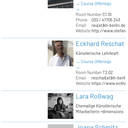
→ Course Offerings
→
Room Number
C1.10
Phone
030 / 47705 243
Email
rau(at)kh-berlin.de
Website
http://www.stefani
Eckhard Reschat
Künstlerische Lehrkraft
→ Course Offerings
→
Room Number
T2.02
Email
reschat(at)kh-berlin
Website
https://www.eckhar
Lara Roßwag
Ehemalige Künstlerische
Mitarbeiterin +dimensions
Joana Schmitz