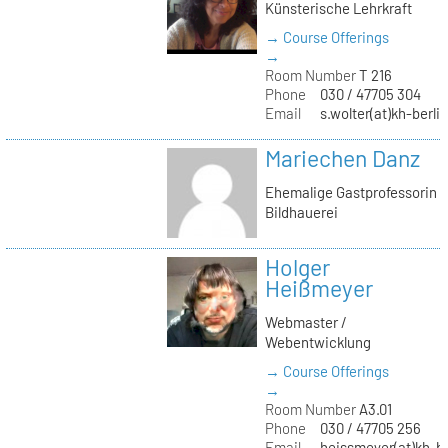
Künsterische Lehrkraft
→ Course Offerings
→
Room Number
T 216
Phone
030 / 47705 304
Email
s.wolter(at)kh-berli
Mariechen Danz
Ehemalige Gastprofessorin
Bildhauerei
Holger
Heißmeyer
Webmaster /
Webentwicklung
→ Course Offerings
→
Room Number
A3.01
Phone
030 / 47705 256
Email
heissmeyer(at)kh-be