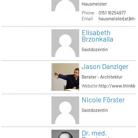
Hausmeister
Phone
0151 16254977
Email
hausmeister(at)kh-b
Elisabeth
Brzonkalla
Gastdozentin
Jason Danziger
Berater - Architektur
Website
http://www.thinkbu
Nicole Förster
Gastdozentin
Dr. med.