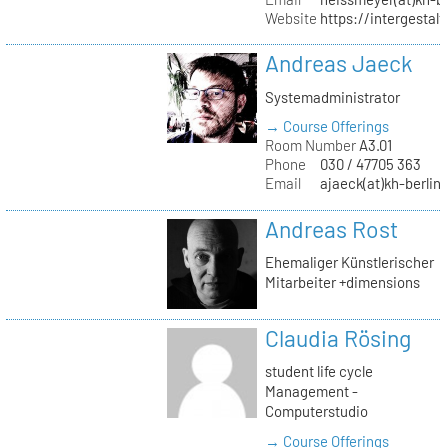
Website
https://intergestalt.
Andreas Jaeck
Systemadministrator
→ Course Offerings
Room Number
A3.01
Phone
030 / 47705 363
Email
ajaeck(at)kh-berlin
Andreas Rost
Ehemaliger Künstlerischer
Mitarbeiter +dimensions
Claudia Rösing
student life cycle
Management -
Computerstudio
→ Course Offerings