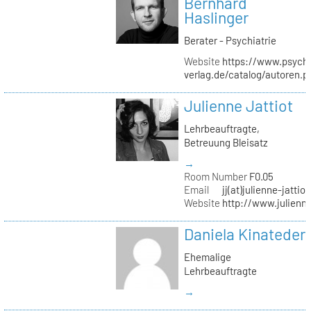
Bernhard
Haslinger
Berater - Psychiatrie
Website
https://www.psycho
verlag.de/catalog/autoren.
Julienne Jattiot
Lehrbeauftragte,
Betreuung Bleisatz
→
Room Number
F0.05
Email
jj(at)julienne-jattio
Website
http://www.julienne
Daniela Kinateder
Ehemalige
Lehrbeauftragte
→