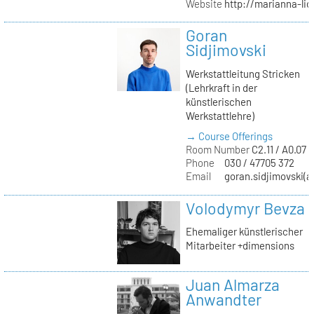
Website
http://marianna-lio
Goran
Sidjimovski
Werkstattleitung Stricken
(Lehrkraft in der
künstlerischen
Werkstattlehre)
→ Course Offerings
Room Number
C2.11 / A0.07 /
Phone
030 / 47705 372
Email
goran.sidjimovski(at
Volodymyr Bevza
Ehemaliger künstlerischer
Mitarbeiter +dimensions
Juan Almarza
Anwandter