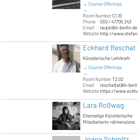
→ Course Offerings
→
Room Number
C1.10
Phone
030 / 47705 243
Email
rau(at)kh-berlin.de
Website
http://www.stefani
Eckhard Reschat
Künstlerische Lehrkraft
→ Course Offerings
→
Room Number
T2.02
Email
reschat(at)kh-berlin
Website
https://www.eckhar
Lara Roßwag
Ehemalige Künstlerische
Mitarbeiterin +dimensions
Joana Schmitz