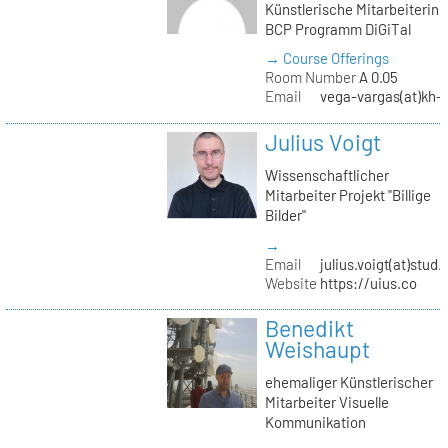
Künstlerische Mitarbeiterin
BCP Programm DiGiTal
→ Course Offerings
Room Number
A 0.05
Email
vega-vargas(at)kh-b
Julius Voigt
Wissenschaftlicher
Mitarbeiter Projekt "Billige
Bilder"
→
Email
julius.voigt(at)stud.
Website
https://uius.co
Benedikt
Weishaupt
ehemaliger Künstlerischer
Mitarbeiter Visuelle
Kommunikation