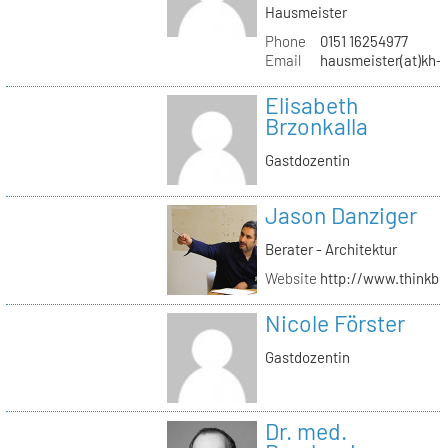
Hausmeister
Phone
0151 16254977
Email
hausmeister(at)kh-b
Elisabeth
Brzonkalla
Gastdozentin
Jason Danziger
Berater - Architektur
Website
http://www.thinkbu
Nicole Förster
Gastdozentin
Dr. med.