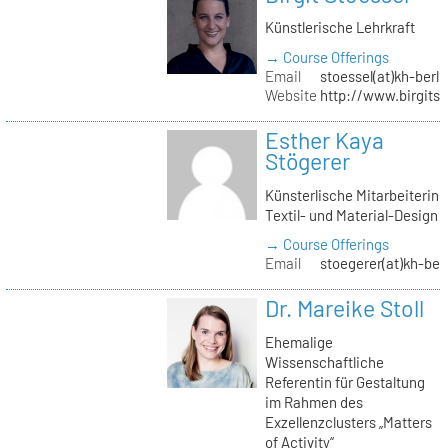
Künstlerische Lehrkraft
→ Course Offerings
Email
stoessel(at)kh-berli
Website
http://www.birgitst
Esther Kaya
Stögerer
Künsterlische Mitarbeiterin
Textil- und Material-Design
→ Course Offerings
Email
stoegerer(at)kh-ber
Dr. Mareike Stoll
Ehemalige
Wissenschaftliche
Referentin für Gestaltung
im Rahmen des
Exzellenzclusters „Matters
of Activity“