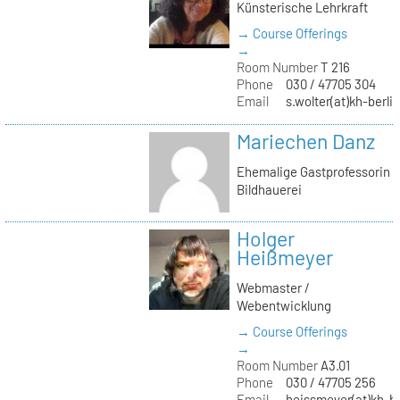
Künsterische Lehrkraft
→ Course Offerings
→
Room Number
T 216
Phone
030 / 47705 304
Email
s.wolter(at)kh-berli
Mariechen Danz
Ehemalige Gastprofessorin
Bildhauerei
Holger
Heißmeyer
Webmaster /
Webentwicklung
→ Course Offerings
→
Room Number
A3.01
Phone
030 / 47705 256
Email
heissmeyer(at)kh-be