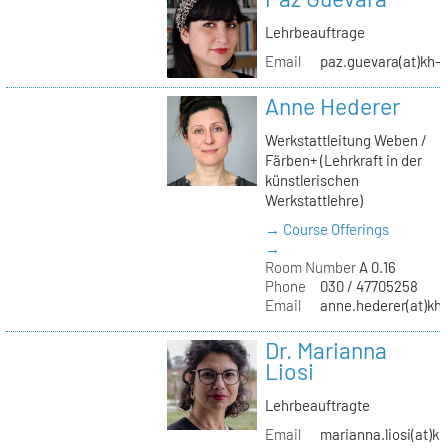
Lehrbeauftrage
Email
paz.guevara(at)kh-b
Anne Hederer
Werkstattleitung Weben /
Färben+ (Lehrkraft in der
künstlerischen
Werkstattlehre)
→ Course Offerings
→
Room Number
A 0.16
Phone
030 / 47705258
Email
anne.hederer(at)kh-
Dr. Marianna
Liosi
Lehrbeauftragte
Email
marianna.liosi(at)kh