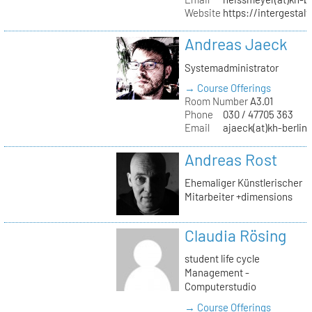
Website
https://intergestalt.
Andreas Jaeck
Systemadministrator
→ Course Offerings
Room Number
A3.01
Phone
030 / 47705 363
Email
ajaeck(at)kh-berlin
Andreas Rost
Ehemaliger Künstlerischer
Mitarbeiter +dimensions
Claudia Rösing
student life cycle
Management -
Computerstudio
→ Course Offerings