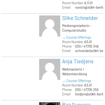
Room Number
A 3.01
Email
roesing(at)kh-berlin
Silke Schneider
Mediengestalterin -
Computerstudio
→ Course Offerings
Room Number
A3.01
Phone
030 / 47705 346
Email
schneider(at)kh-ber
Anja Tiedjens
Webmasterin /
Webentwicklung
→ Course Offerings
Room Number
A3.01
Phone
030 / 47705 255
Email
tiedjens(at)kh-berli
Paz Guevara