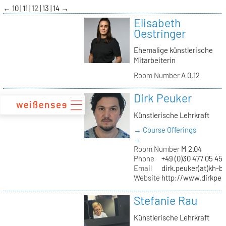
zum
←
10
11
12
13
14
→
Inhalt
Elisabeth
Oestringer
Ehemalige künstlerische
Mitarbeiterin
Room Number
A 0.12
Dirk Peuker
Künstlerische Lehrkraft
→ Course Offerings
→
Room Number
M 2.04
Phone
+49 (0)30 477 05 45
Email
dirk.peuker(at)kh-be
Website
http://www.dirkpeu
Stefanie Rau
Künstlerische Lehrkraft