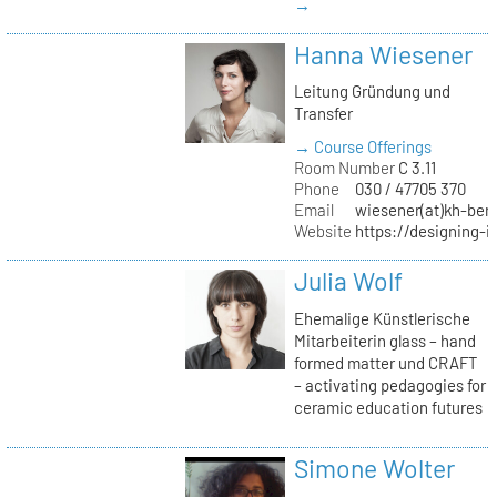
→
Hanna Wiesener
Leitung Gründung und
Transfer
→ Course Offerings
Room Number
C 3.11
Phone
030 / 47705 370
Email
wiesener(at)kh-berl
Website
https://designing-i
Julia Wolf
Ehemalige Künstlerische
Mitarbeiterin glass – hand
formed matter und CRAFT
– activating pedagogies for
ceramic education futures
Simone Wolter