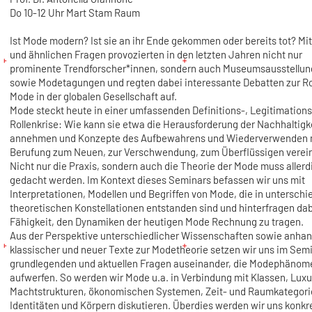
Do 10-12 Uhr Mart Stam Raum
Ist Mode modern? Ist sie an ihr Ende gekommen oder bereits tot? Mi
und ähnlichen Fragen provozierten in den letzten Jahren nicht nur
prominente Trendforscher*innen, sondern auch Museumsausstellu
sowie Modetagungen und regten dabei interessante Debatten zur Ro
Mode in der globalen Gesellschaft auf.
Mode steckt heute in einer umfassenden Definitions-, Legitimations
Rollenkrise: Wie kann sie etwa die Herausforderung der Nachhaltigk
annehmen und Konzepte des Aufbewahrens und Wiederverwenden m
Berufung zum Neuen, zur Verschwendung, zum Überflüssigen verei
Nicht nur die Praxis, sondern auch die Theorie der Mode muss allerd
gedacht werden. Im Kontext dieses Seminars befassen wir uns mit
Interpretationen, Modellen und Begriffen von Mode, die in unterschi
theoretischen Konstellationen entstanden sind und hinterfragen dab
Fähigkeit, den Dynamiken der heutigen Mode Rechnung zu tragen.
Aus der Perspektive unterschiedlicher Wissenschaften sowie anha
klassischer und neuer Texte zur Modetheorie setzen wir uns im Semi
grundlegenden und aktuellen Fragen auseinander, die Modephänom
aufwerfen. So werden wir Mode u.a. in Verbindung mit Klassen, Luxu
Machtstrukturen, ökonomischen Systemen, Zeit- und Raumkategori
Identitäten und Körpern diskutieren. Überdies werden wir uns konkre