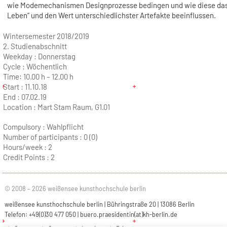
wie Modemechanismen Designprozesse bedingen und wie diese das 
Leben“ und den Wert unterschiedlichster Artefakte beeinflussen.
Wintersemester 2018/2019
2. Studienabschnitt
Weekday :
Donnerstag
Cycle :
Wöchentlich
Time:
10.00 h – 12.00 h
Start :
11.10.18
End :
07.02.19
Location :
Mart Stam Raum, G1.01
Compulsory : Wahlpflicht
Number of participants :
0 (0)
Hours/week :
2
Credit Points :
2
© 2008 – 2026 weißensee kunsthochschule berlin
weißensee kunsthochschule berlin | Bühringstraße 20 | 13086 Berlin
Telefon: +49(0)30 477 050 |
buero.praesidentin(at)kh-berlin.de