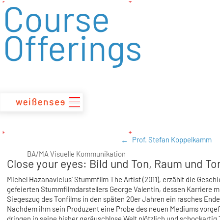
Course
zum
Inhalt
Offerings
Prof. Stefan Koppelkamm
BA/MA Visuelle Kommunikation
Close your eyes: Bild und Ton, Raum und To
Michel Hazanavicius' Stummfilm The Artist (2011), erzählt die Gesch
gefeierten Stummfilmdarstellers George Valentin, dessen Karriere m
Siegeszug des Tonfilms in den späten 20er Jahren ein rasches End
Nachdem ihm sein Produzent eine Probe des neuen Mediums vorgefü
dringen in seine bisher geräuschlose Welt plötzlich und schockartig 