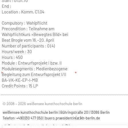
Start :
01.01.70
End :
Location :
Komm, C1.04
Compulsory : Wahlpflicht
Precondition : Teilnahme am
Wahlpflichtkurs »Bewegtes Bild« bei
Beat Brogle vom 16.–20. April
Number of participants :
0 (4)
Hours/week :
30
Hours :
450
Module :
Entwurfsprojekt I bzw. II
Modulesegments : Medienbezogene
Begleitung zum Entwurfsprojekt I/II
BA-VK-KE-EP-I-MB
Credit Points :
15 LP
© 2008 – 2026 weißensee kunsthochschule berlin
weißensee kunsthochschule berlin | Bühringstraße 20 | 13086 Berlin
Telefon: +49(0)30 477 050 |
buero.praesidentin(at)kh-berlin.de
Contact
Careers
Imprint
Privacy