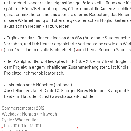
unterordnet, sondern eine eigenständige Rolle spielt. Für uns wie für
späteren Hörer/Betrachter gilt es, öfters einmal die Augen zu schlie
genauer hinzuhören und uns über die enorme Bedeutung des Hörsinn
unsere Wahrnehmung und über die gestalterischen Möglichkeiten d
akustischen Medien klar zu werden.
• Ergänzend dazu finden eine von den ASV (Autonome Studentische
Vorhaben) und Dirk Peuker organisierte Vortragsreihe sowie ein Wo
(max. 15 Teilnehmer, alle Fachgebiete) zum Thema Sound in Sauen st
• Der Wahlpflichtkurs »Bewegtes Bild« (16. – 20. April / Beat Brogle), 
dem Projekt in engem inhaltlichen Zusammenhang steht, ist für die
Projektteilnehmer obligatorisch.
• Exkursion nach München (optional)
Ausstellungen Janet Cardiff & Georges Bures Miller und Klang und Sti
beide im Haus der Kunst (www.hausderkunst.de)
Sommersemester 2012
Weekday :
Montag / Mittwoch
Cycle :
Wöchentlich
Time:
10.00 h – 13.00 h