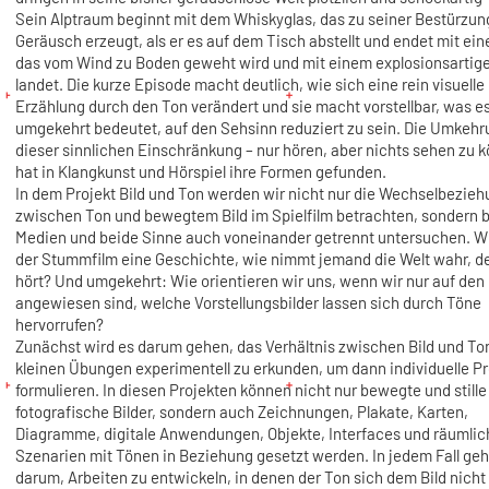
Sein Alptraum beginnt mit dem Whiskyglas, das zu seiner Bestürzun
Geräusch erzeugt, als er es auf dem Tisch abstellt und endet mit ein
das vom Wind zu Boden geweht wird und mit einem explosionsartige
landet. Die kurze Episode macht deutlich, wie sich eine rein visuelle
Erzählung durch den Ton verändert und sie macht vorstellbar, was e
umgekehrt bedeutet, auf den Sehsinn reduziert zu sein. Die Umkehr
dieser sinnlichen Einschränkung – nur hören, aber nichts sehen zu 
hat in Klangkunst und Hörspiel ihre Formen gefunden.
In dem Projekt Bild und Ton werden wir nicht nur die Wechselbezie
zwischen Ton und bewegtem Bild im Spielfilm betrachten, sondern 
Medien und beide Sinne auch voneinander getrennt untersuchen. Wi
der Stummfilm eine Geschichte, wie nimmt jemand die Welt wahr, de
hört? Und umgekehrt: Wie orientieren wir uns, wenn wir nur auf den
angewiesen sind, welche Vorstellungsbilder lassen sich durch Töne
hervorrufen?
Zunächst wird es darum gehen, das Verhältnis zwischen Bild und Ton
kleinen Übungen experimentell zu erkunden, um dann individuelle Pr
formulieren. In diesen Projekten können nicht nur bewegte und stille
fotografische Bilder, sondern auch Zeichnungen, Plakate, Karten,
Diagramme, digitale Anwendungen, Objekte, Interfaces und räumlic
Szenarien mit Tönen in Beziehung gesetzt werden. In jedem Fall geh
darum, Arbeiten zu entwickeln, in denen der Ton sich dem Bild nicht