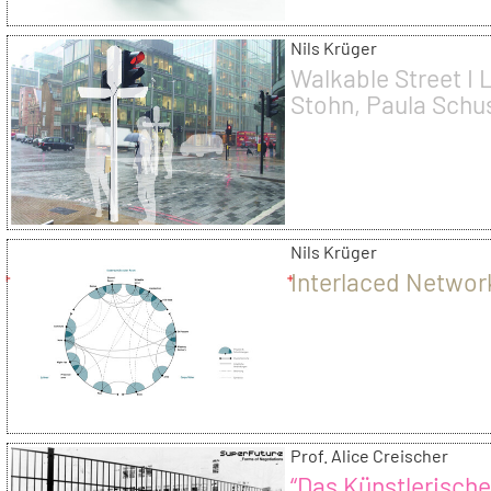
Nils Krüger
Walkable Street I 
Stohn, Paula Schus
Jhuting Yang
Nils Krüger
Interlaced Networ
Prof. Alice Creischer
“Das Künstlerische