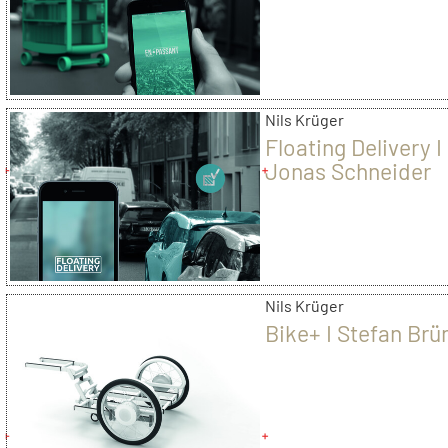
Nils Krüger
Floating Delivery I
Jonas Schneider
Nils Krüger
Bike+ I Stefan Brü