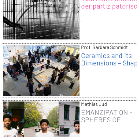
der partizipatoris
Kunst”
Prof. Barbara Schmidt
Ceramics and its
Dimensions – Sha
the Future
Mathias Jud
EMANZIPATION -
SPHERES OF
EXCHANGE #3