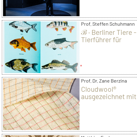
Prof. Steffen Schuhmann
ℬ · Berliner Tiere -
Tierführer für
Naturbanausen &
Stadtkinder, 2018
Prof. Dr. Zane Berzina
Cloudwool®
ausgezeichnet mit
Wilhelm-Lorch-
Stiftungs-Förderp
2018