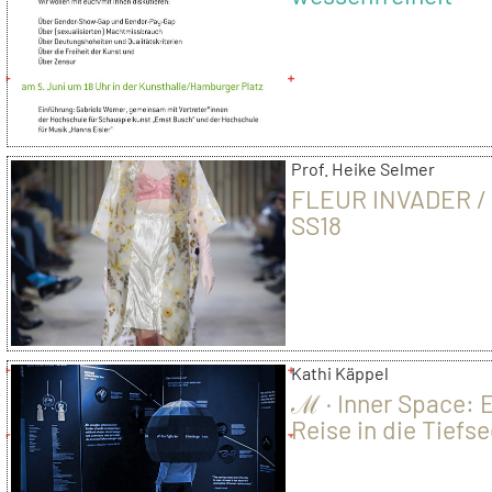
Prof. Heike Selmer
FLEUR INVADER / 
SS18
Kathi Käppel
ℳ · Inner Space: 
Reise in die Tiefse
2017