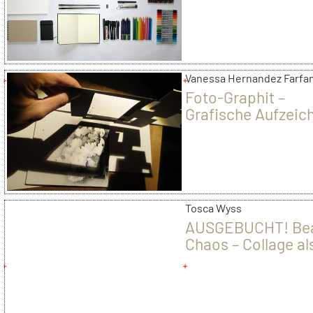
es sich lebendiger
subjektive Wahrhe
des
Reportagezeichne
Vanessa Hernandez Farfa
Foto-Graphit –
Grafische Aufzeic
von Lichteffekten
Tosca Wyss
AUSGEBUCHT! Bea
Chaos – Collage al
Designkonzept