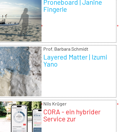
Proneboard | Janine
Fingerle
Prof. Barbara Schmidt
Layered Matter | Izumi
Yano
Nils Krüger
CORA - ein hybrider
Service zur
geschlechtersensiblen