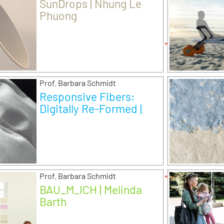
SunDrops | Nhung Le
Phuong
Prof. Barbara Schmidt
Responsive Fibers:
Digitally Re-Formed |
Nazlı Güler Pekdemir
Prof. Barbara Schmidt
BAU_M_ICH | Melinda
Barth