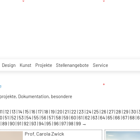
Design
Kunst
Projekte
Stellenangebote
Service
e
projekte, Dokumentation, besondere
11
12
13
14
15
16
17
18
19
20
21
22
23
24
25
26
27
28
29
30
50
51
52
53
54
55
56
57
58
59
60
61
62
63
64
65
66
67
68
8
89
90
91
92
93
94
95
96
97
98
99
→
Prof. Carola Zwick