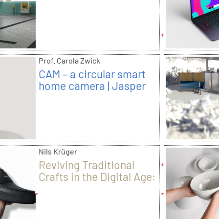
Prof. Carola Zwick
CAM – a circular smart
home camera | Jasper
Neukirch
Nils Krüger
Reviving Traditional
Crafts in the Digital Age:
A Hybrid Workflow for
Footwear Design |
Jasper Mendel