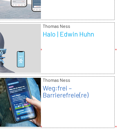
Prävention von Herz-
Kreislauf-Erkrankungen
bei Frauen | Hanne
Wegener
Thomas Ness
Halo | Edwin Huhn
Thomas Ness
Weg:frei –
Barrierefreie(re)
Mobilität durch inklusive
Routenplanung | Diana
Gert