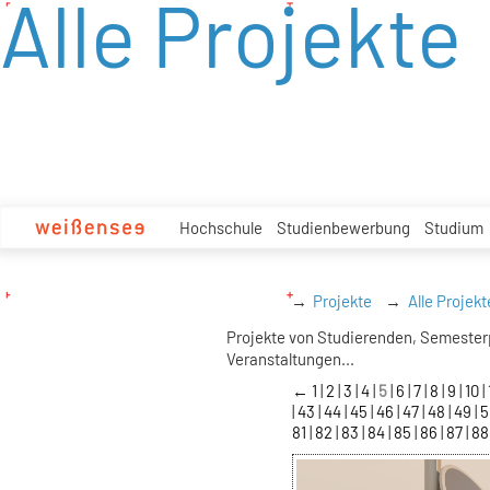
Alle Projekte
zum
Inhalt
Hochschule
Studienbewerbung
Studium
Projekte
Alle Projekt
Projekte von Studierenden, Semester
Veranstaltungen...
←
1
2
3
4
5
6
7
8
9
10
43
44
45
46
47
48
49
81
82
83
84
85
86
87
8