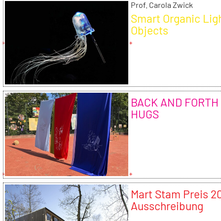
Prof. Carola Zwick
Smart Organic Lig
Objects
BACK AND FORTH 
HUGS
Mart Stam Preis 2
Ausschreibung