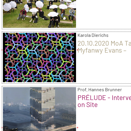
Karola Dierichs
20.10.2020 MoA Ta
Myfanwy Evans –
Building tangled
structures throug
experimental geo
and topology
Prof. Hannes Brunner
PRÉLUDE - Interv
on Site