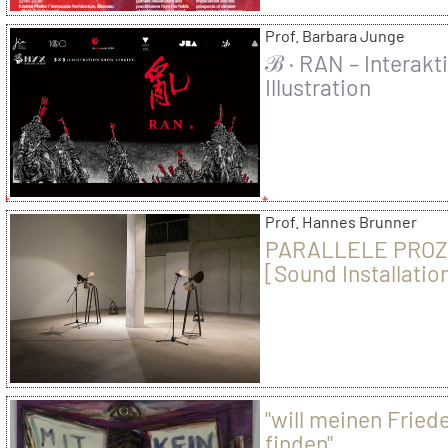
Prof. Barbara Junge
ℬ · RAN – Interakt
Illustration
Prof. Hannes Brunner
PARALLELE PRO
[Sound Installation
Friedrich Andreon
"will meinen Fried
finden"