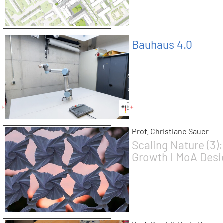
Bauhaus 4.0
Prof. Christiane Sauer
Scaling Nature (3):
Growth I MoA Desi
Research Studio