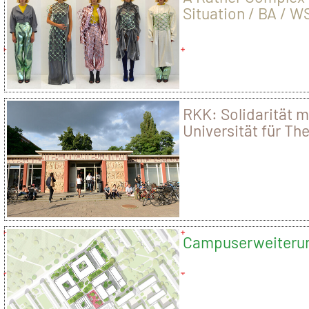
Situation / BA / W
/ Greta Linkogel
RKK: Solidarität m
Universität für Th
und Filmkunst Bu
Campuserweiteru