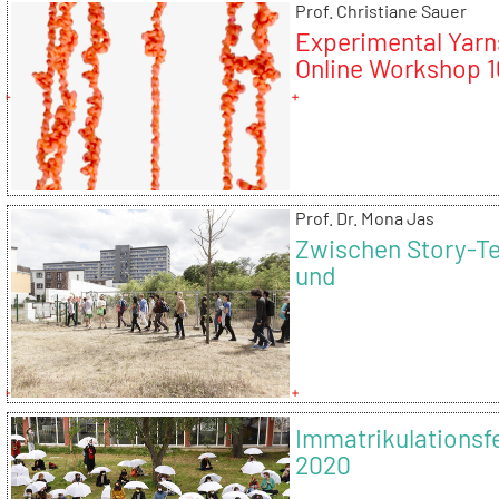
Prof. Christiane Sauer
Experimental Yarn
Online Workshop 1
October 2020
Prof. Dr. Mona Jas
Zwischen Story-Te
und
Rauminszenierung
Neue
Vermittlungsform
und urbane Forsc
Immatrikulationsf
2020