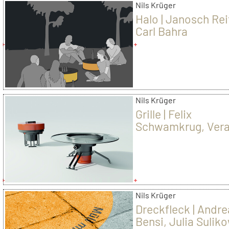
Nils Krüger
Halo | Janosch Rei
Carl Bahra
Nils Krüger
Grille | Felix
Schwamkrug, Ver
Stassen
Nils Krüger
Dreckfleck | Andre
Bensi, Julia Sulik