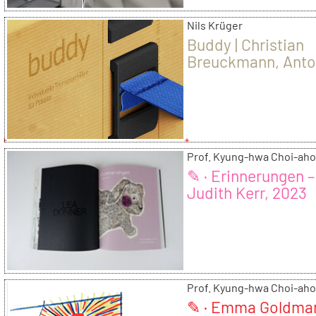
Nils Krüger
Buddy | Christian
Breuckmann, Anto
Leonie Steinbrink
Prof. Kyung-hwa Choi-aho
✎ · Erinnerungen –
Judith Kerr, 2023
Prof. Kyung-hwa Choi-aho
✎ · Emma Goldma