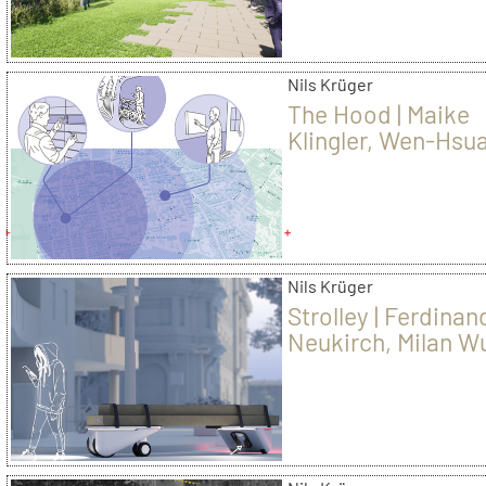
Nils Krüger
The Hood | Maike
Klingler, Wen-Hsu
Yang, Jasmin
Brunschwiler, Lui
Schrott
Nils Krüger
Strolley | Ferdinan
Neukirch, Milan Wu