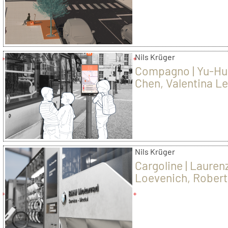
Nils Krüger
Compagno | Yu-Hu
Chen, Valentina L
Emma-Luisa Sach
Nils Krüger
Cargoline | Lauren
Loevenich, Rober
Hunger, Cord Mat
Romahn