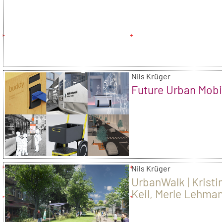
Nils Krüger
Future Urban Mobi
Nils Krüger
UrbanWalk | Kristi
Keil, Merle Lehma
Korn