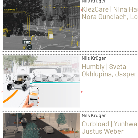
Nils Krüger
KiezCare | Nina Ha
Nora Gundlach, Lo
Grotenhöfer
Nils Krüger
Humbly | Sveta
Okhlupina, Jasper
Mendel, Felix Kalk
Nils Krüger
Curbload | Yunhwa
Justus Weber