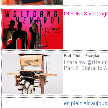
IM FOKUS Vortrags
Prof. Tristan Pranyko
I hate my 흠(Heum)
Part 2: Digital to 
en plein air aujoud