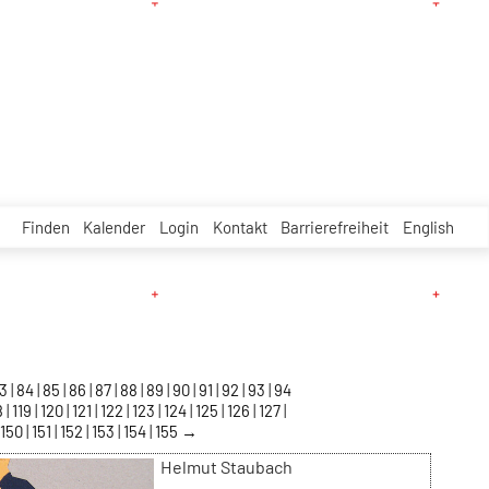
Finden
Kalender
Login
Kontakt
Barrierefreiheit
English
83
84
85
86
87
88
89
90
91
92
93
94
8
119
120
121
122
123
124
125
126
127
150
151
152
153
154
155
→
Helmut Staubach