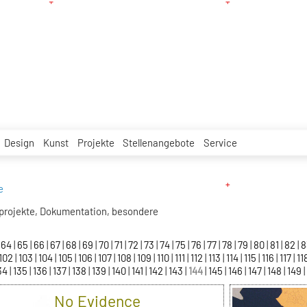
Design
Kunst
Projekte
Stellenangebote
Service
e
projekte, Dokumentation, besondere
64
65
66
67
68
69
70
71
72
73
74
75
76
77
78
79
80
81
82
102
103
104
105
106
107
108
109
110
111
112
113
114
115
116
117
11
34
135
136
137
138
139
140
141
142
143
144
145
146
147
148
149
No Evidence