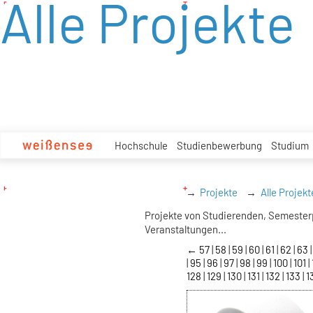
Alle Projekte
zum
Inhalt
Hochschule
Studienbewerbung
Studium
Projekte
Alle Projekt
Projekte von Studierenden, Semester
Veranstaltungen...
←
57
58
59
60
61
62
63
95
96
97
98
99
100
101
128
129
130
131
132
133
1