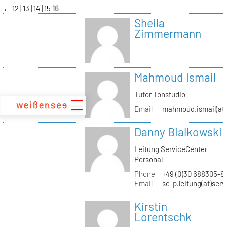
zum
←
12
13
14
15
16
Inhalt
Sheila
Zimmermann
Mahmoud Ismail
Tutor Tonstudio
Email
mahmoud.ismail(at)
Danny Bialkowski
Leitung ServiceCenter
Personal
Phone
+49 (0)30 688305-8
Email
sc-p.leitung(at)ser
Kirstin
Lorentschk