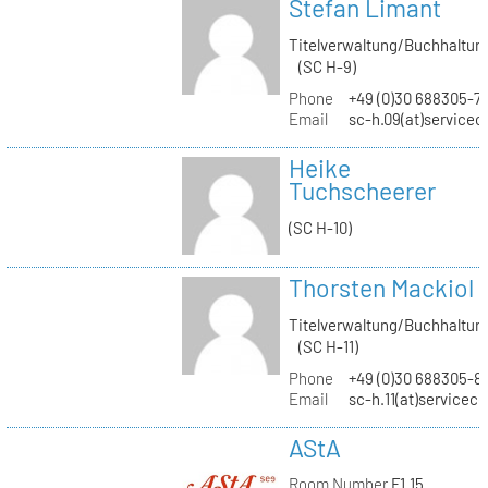
Stefan Limant
Titelverwaltung/Buchhaltun
(SC H-9)
Phone
+49 (0)30 688305-7
Email
sc-h.09(at)servicec
Heike
Tuchscheerer
(SC H-10)
Thorsten Mackiol
Titelverwaltung/Buchhaltun
(SC H-11)
Phone
+49 (0)30 688305-8
Email
sc-h.11(at)servicec
AStA
Room Number
F1.15