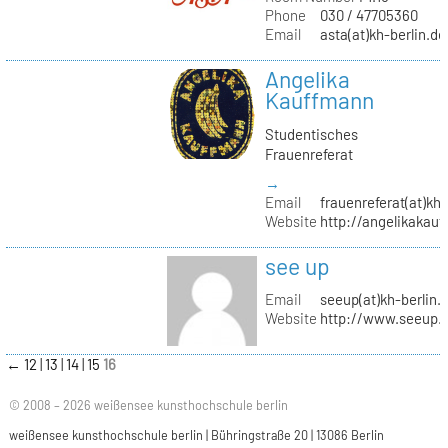
Phone
030 / 47705360
Email
asta(at)kh-berlin.de
Angelika
Kauffmann
Studentisches
Frauenreferat
→
Email
frauenreferat(at)kh-
Website
http://angelikakau
see up
Email
seeup(at)kh-berlin.
Website
http://www.seeup.
←
12
13
14
15
16
© 2008 – 2026 weißensee kunsthochschule berlin
weißensee kunsthochschule berlin | Bühringstraße 20 | 13086 Berlin