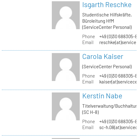
Isgarth Reschke
Studentische Hilfskräfte,
Büroleitung HfM
(ServiceCenter Personal)
Phone
+49 (0)30 688305-8
Email
reschke(at)service
Carola Kaiser
(ServiceCenter Personal)
Phone
+49 (0)30 688305-8
Email
kaiser(at)servicece
Kerstin Nabe
Titelverwaltung/Buchhaltun
(SC H-8)
Phone
+49 (0)30 688305-8
Email
sc-h.08(at)servicec