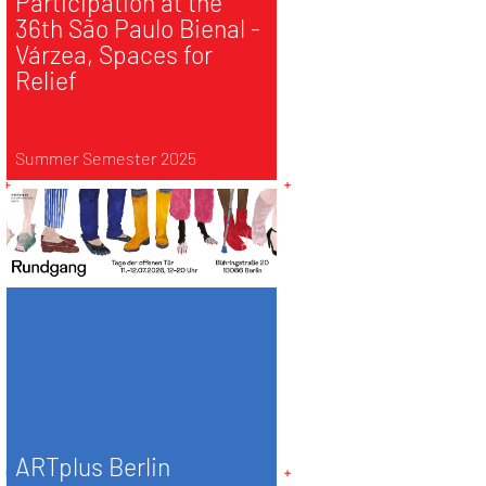
Participation at the
36th São Paulo Bienal -
Várzea, Spaces for
Relief
Summer Semester 2025
ARTplus Berlin