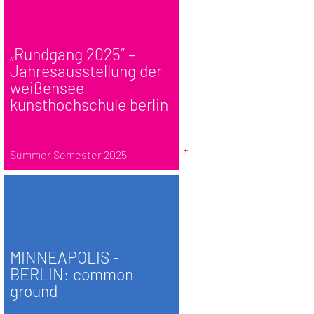
„Rundgang 2025“ –
Jahresausstellung der
weißensee
kunsthochschule berlin
Summer Semester 2025
MINNEAPOLIS -
BERLIN: common
ground