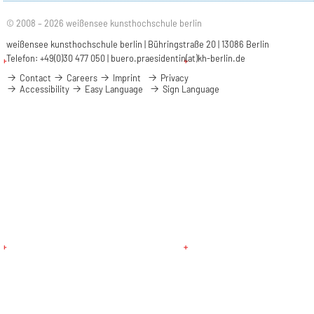
© 2008 – 2026 weißensee kunsthochschule berlin
weißensee kunsthochschule berlin | Bühringstraße 20 | 13086 Berlin
Telefon: +49(0)30 477 050 |
buero.praesidentin(at)kh-berlin.de
Contact
Careers
Imprint
Privacy
Accessibility
Easy Language
Sign Language