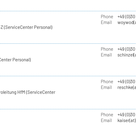
Phone
+49 (0)30
Email
woywod(a
Z (ServiceCenter Personal)
Phone
+49 (0)30
Email
schinzel(
Center Personal)
Phone
+49 (0)3
Email
reschke(a
roleitung HfM (ServiceCenter
Phone
+49 (0)30
Email
kaiser(at