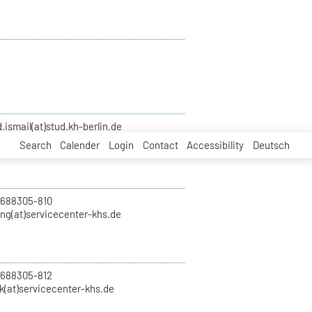
smail(at)stud.kh-berlin.de
Search
Calender
Login
Contact
Accessibility
Deutsch
 688305-810
ung(at)servicecenter-khs.de
 688305-812
k(at)servicecenter-khs.de