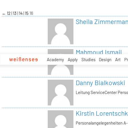
zum
Inhalt
←
12
13
14
15
16
Sheila Zimmerma
Mahmoud Ismail
Academy
Apply
Studies
Design
Art
P
Tutor Tonstudio
Danny Bialkowski
Leitung ServiceCenter Perso
Kirstin Lorentschk
Personalangelegenheiten A-