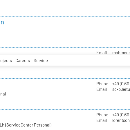
nn
Email
mahmoud.i
rojects
Careers
Service
Phone
+49 (0)30
Email
sc-p.leit
nal
Phone
+49 (0)30
Email
lorentsch
Lh (ServiceCenter Personal)