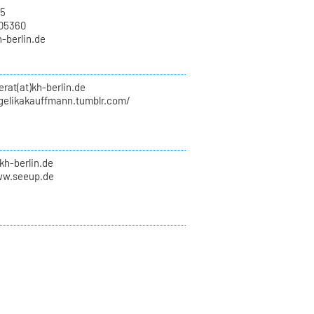
15
705360
h-berlin.de
erat(at)kh-berlin.de
ngelikakauffmann.tumblr.com/
kh-berlin.de
ww.seeup.de