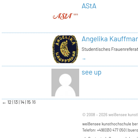
AStA
Angelika Kauffma
Studentisches Frauenrefera
→
see up
←
12
13
14
15
16
© 2008 – 2026 weißensee kunst
weißensee kunsthochschule berli
Telefon: +49(0)30 477 050 |
buero