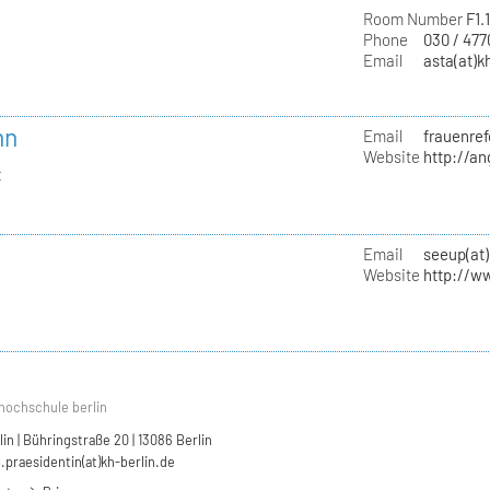
Room Number
F1.
Phone
030 / 47
Email
asta(at)k
nn
Email
frauenref
Website
http://a
t
Email
seeup(at)
Website
http://w
hochschule berlin
n | Bühringstraße 20 | 13086 Berlin
.praesidentin(at)kh-berlin.de