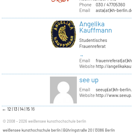
Phone
030 / 47705360
Email
asta(at)kh-berlin.de
Angelika
Kauffmann
Studentisches
Frauenreferat
→
Email
frauenreferat(at)kh-
Website
http://angelikakau
see up
Email
seeup(at)kh-berlin.
Website
http://www.seeup.
←
12
13
14
15
16
© 2008 – 2026 weißensee kunsthochschule berlin
weißensee kunsthochschule berlin | Bühringstraße 20 | 13086 Berlin