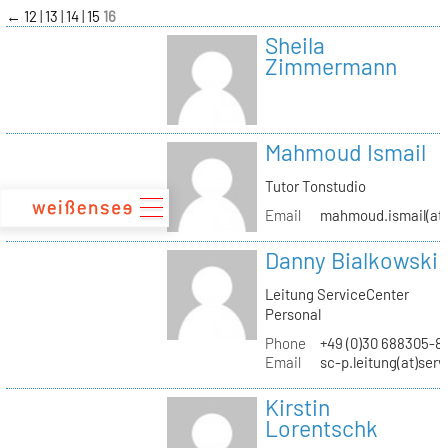
zum
←
12
13
14
15
16
Inhalt
Sheila
Zimmermann
Mahmoud Ismail
Tutor Tonstudio
Email
mahmoud.ismail(at)
Danny Bialkowski
Leitung ServiceCenter
Personal
Phone
+49 (0)30 688305-8
Email
sc-p.leitung(at)ser
Kirstin
Lorentschk