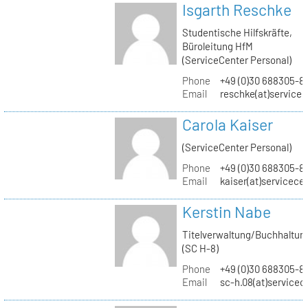
Isgarth Reschke
Studentische Hilfskräfte,
Büroleitung HfM
(ServiceCenter Personal)
Phone
+49 (0)30 688305-8
Email
reschke(at)service
Carola Kaiser
(ServiceCenter Personal)
Phone
+49 (0)30 688305-8
Email
kaiser(at)servicece
Kerstin Nabe
Titelverwaltung/Buchhaltun
(SC H-8)
Phone
+49 (0)30 688305-8
Email
sc-h.08(at)servicec