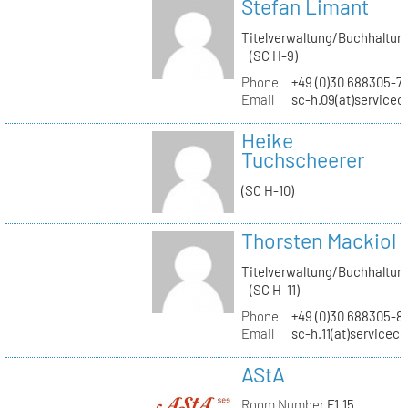
Stefan Limant
Titelverwaltung/Buchhaltun
(SC H-9)
Phone
+49 (0)30 688305-7
Email
sc-h.09(at)servicec
Heike
Tuchscheerer
(SC H-10)
Thorsten Mackiol
Titelverwaltung/Buchhaltun
(SC H-11)
Phone
+49 (0)30 688305-8
Email
sc-h.11(at)servicec
AStA
Room Number
F1.15