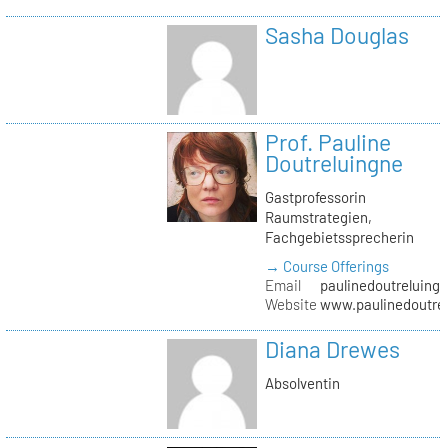
Sasha Douglas
Prof. Pauline
Doutreluingne
Gastprofessorin
Raumstrategien,
Fachgebietssprecherin
→ Course Offerings
Email
paulinedoutreluingn
Website
www.paulinedoutre
Diana Drewes
Absolventin