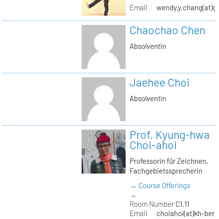
Email
wendy.y.chang(at)g
Chaochao Chen
Absolventin
Jaehee Choi
Absolventin
Prof. Kyung-hwa
Choi-ahoi
Professorin für Zeichnen,
Fachgebietssprecherin
→ Course Offerings
→
Room Number
C1.11
Email
choiahoi(at)kh-berl