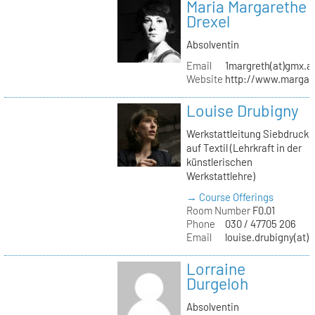
Maria Margarethe
Drexel
Absolventin
Email
1margreth(at)gmx.a
Website
http://www.margare
Louise Drubigny
Werkstattleitung Siebdruck
auf Textil (Lehrkraft in der
künstlerischen
Werkstattlehre)
→ Course Offerings
Room Number
F0.01
Phone
030 / 47705 206
Email
louise.drubigny(at)k
Lorraine
Durgeloh
Absolventin