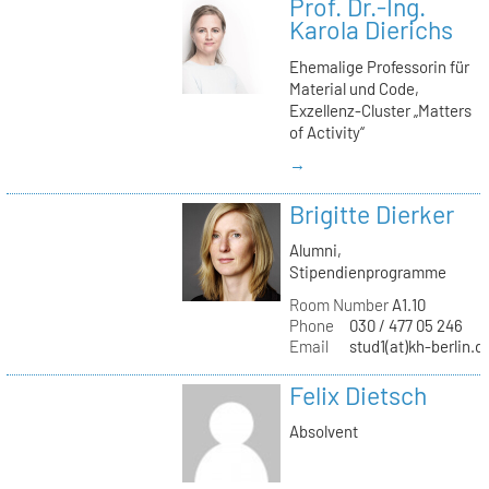
Prof. Dr.-Ing.
Karola Dierichs
Ehemalige Professorin für
Material und Code,
Exzellenz-Cluster „Matters
of Activity“
→
Brigitte Dierker
Alumni,
Stipendienprogramme
Room Number
A1.10
Phone
030 / 477 05 246
Email
stud1(at)kh-berlin.d
Felix Dietsch
Absolvent