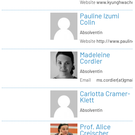
Website
www.kyunghwachoi
Pauline Izumi
Colin
Absolventin
Website
http://www.pauline
Madeleine
Cordier
Absolventin
Email
ms.cordier(at)gmai
Carlotta Cramer-
Klett
Absolventin
Prof. Alice
Creischer