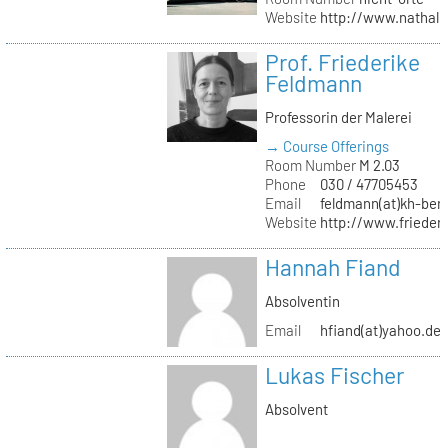
Website
http://www.nathali
Prof. Friederike
Feldmann
Professorin der Malerei
→ Course Offerings
Room Number
M 2.03
Phone
030 / 47705453
Email
feldmann(at)kh-berl
Website
http://www.frieder
Hannah Fiand
Absolventin
Email
hfiand(at)yahoo.de
Lukas Fischer
Absolvent