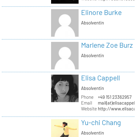
Elinore Burke
Absolventin
Marlene Zoe Burz
Absolventin
Elisa Cappell
Absolventin
Phone
+49 151 23362957
Email
mail(at)elisacappell
Website
http://www.elisacap
Yu-chi Chang
Absolventin