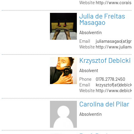
Website
http://www.coraisa
Julia de Freitas
Masagao
Absolventin
Email
juliamasagao(at)gm
Website
http://www.juliam
Krzysztof Debicki
Absolvent
Phone
0176.2778.2450
Email
krzysztof(at)debicki
Website
http://www.debicki
Carolina del Pilar
Absolventin