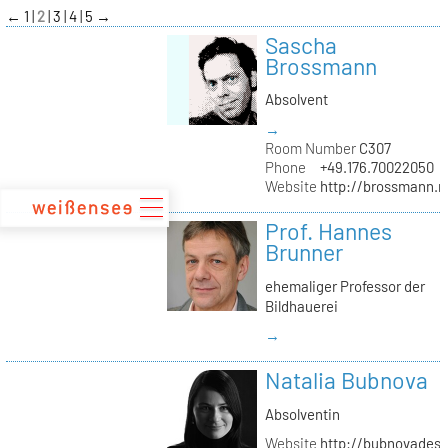
zum
←
1
2
3
4
5
→
Inhalt
Sascha
Brossmann
Absolvent
→
Room Number
C307
Phone
+49.176.70022050
Website
http://brossmann.
Prof. Hannes
Brunner
ehemaliger Professor der
Bildhauerei
→
Natalia Bubnova
Absolventin
Website
http://bubnovadesi