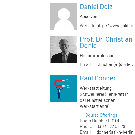
Daniel Dolz
Absolvent
Website
http://www.golden
Prof. Dr. Christian
Donle
Honorarprofessor
Email
christian(at)donle.o
Raul Donner
Werkstattleitung
Schweißerei (Lehrkraft in
der künstlerischen
Werkstattlehre)
→ Course Offerings
Room Number
E 0.01
Phone
030 / 477 05 282
Email
donner(at)kh-berlin