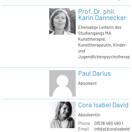
Prof. Dr. phil.
Karin Dannecker
Ehemalige Leiterin des
Studiengangs MA
Kunsttherapie,
Kunsttherapeutin, Kinder-
und
Jugendlichenpsychotherape
Paul Darius
Absolvent
Cora Isabel David
Absolventin
Phone
01578 490 490 1
Email
info(at)coraisabeld