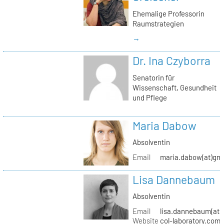
Ehemalige Professorin
Raumstrategien
→
Dr. Ina Czyborra
Senatorin für
Wissenschaft, Gesundheit
und Pflege
Maria Dabow
Absolventin
Email
maria.dabow(at)gm
Lisa Dannebaum
Absolventin
Email
lisa.dannebaum(at)
Website
col-laboratory.com