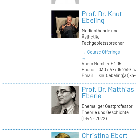
Prof. Dr. Knut
Ebeling
Medientheorie und
Ästhetik,
Fachgebietssprecher
→ Course Offerings
→
Room Number
F 1.05
Phone
030 / 47705 259/ 33
Email
knut.ebeling(at)kh-b
Prof. Dr. Matthias
Eberle
Ehemaliger Gastprofessor
Theorie und Geschichte
(1944 - 2022)
Christina Ebert