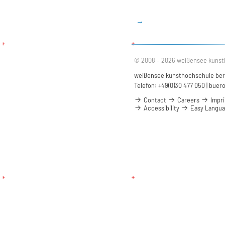
→
© 2008 – 2026 weißensee kunst
weißensee kunsthochschule berli
Telefon: +49(0)30 477 050 |
buero
Contact
Careers
Impri
Accessibility
Easy Langu