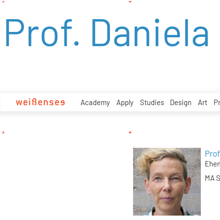
zum
Prof. Daniel
Inhalt
Academy
Apply
Studies
Design
Art
P
Prof
Ehem
MA S