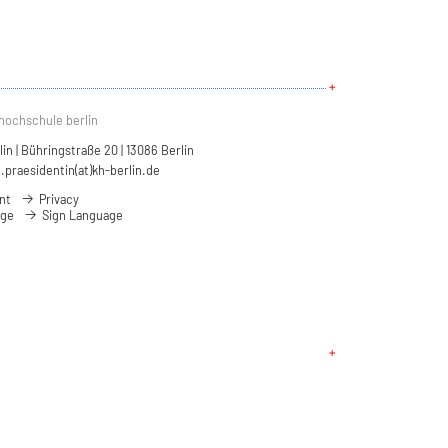
hochschule berlin
n | Bühringstraße 20 | 13086 Berlin
.praesidentin(at)kh-berlin.de
nt
Privacy
age
Sign Language