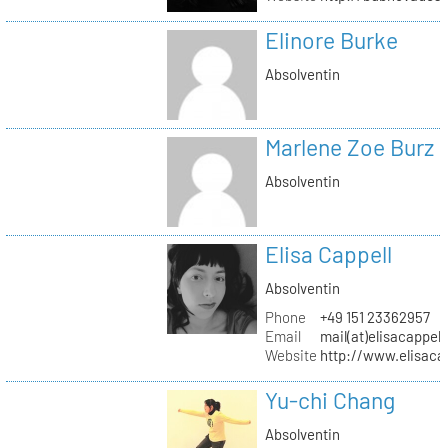
Elinore Burke
Absolventin
Marlene Zoe Burz
Absolventin
Elisa Cappell
Absolventin
Phone
+49 151 23362957
Email
mail(at)elisacappell
Website
http://www.elisacap
Yu-chi Chang
Absolventin