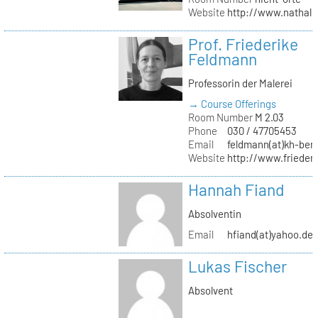
Website
http://www.nathali
Prof. Friederike
Feldmann
Professorin der Malerei
→ Course Offerings
Room Number
M 2.03
Phone
030 / 47705453
Email
feldmann(at)kh-berl
Website
http://www.frieder
Hannah Fiand
Absolventin
Email
hfiand(at)yahoo.de
Lukas Fischer
Absolvent