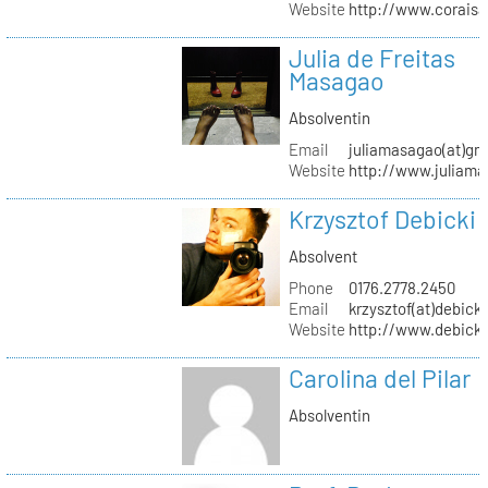
Website
http://www.coraisa
Julia de Freitas
Masagao
Absolventin
Email
juliamasagao(at)gm
Website
http://www.juliam
Krzysztof Debicki
Absolvent
Phone
0176.2778.2450
Email
krzysztof(at)debicki
Website
http://www.debicki
Carolina del Pilar
Absolventin