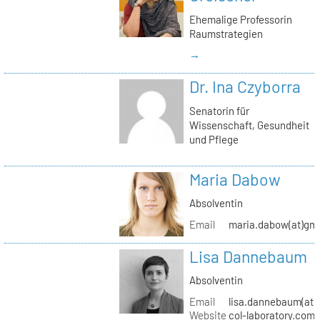
Ehemalige Professorin
Raumstrategien
→
Dr. Ina Czyborra
Senatorin für
Wissenschaft, Gesundheit
und Pflege
Maria Dabow
Absolventin
Email
maria.dabow(at)gm
Lisa Dannebaum
Absolventin
Email
lisa.dannebaum(at)
Website
col-laboratory.com