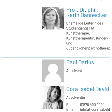
Prof. Dr. phil.
Karin Dannecker
Ehemalige Leiterin des
Studiengangs MA
Kunsttherapie,
Kunsttherapeutin, Kinder-
und
Jugendlichenpsychotherape
Paul Darius
Absolvent
Cora Isabel David
Absolventin
Phone
01578 490 490 1
Email
info(at)coraisabeld