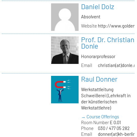
Daniel Dolz
Absolvent
Website
http://www.golden
Prof. Dr. Christian
Donle
Honorarprofessor
Email
christian(at)donle.o
Raul Donner
Werkstattleitung
Schweißerei (Lehrkraft in
der künstlerischen
Werkstattlehre)
→ Course Offerings
Room Number
E 0.01
Phone
030 / 477 05 282
Email
donner(at)kh-berlin