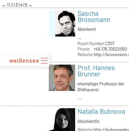
zum
←
1
2
3
4
5
→
Inhalt
Sascha
Brossmann
Absolvent
→
Room Number
C307
Phone
+49.176.70022050
Website
http://brossmann.
Prof. Hannes
Brunner
ehemaliger Professor der
Bildhauerei
→
Natalia Bubnova
Absolventin
Website
http://bubnovadesi