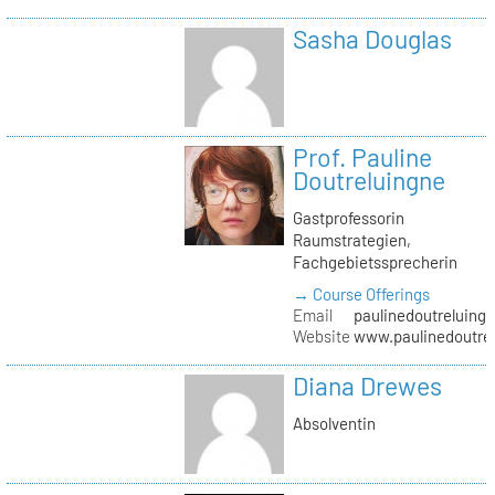
Sasha Douglas
Prof. Pauline
Doutreluingne
Gastprofessorin
Raumstrategien,
Fachgebietssprecherin
→ Course Offerings
Email
paulinedoutreluingn
Website
www.paulinedoutre
Diana Drewes
Absolventin