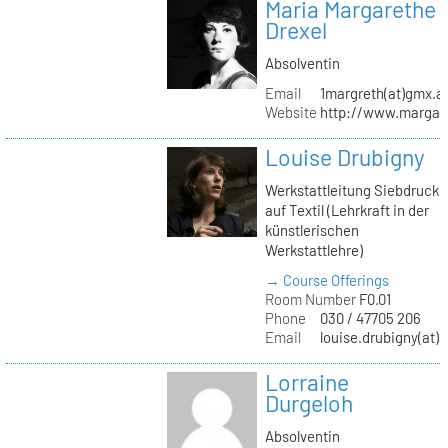
Maria Margarethe
Drexel
Absolventin
Email
1margreth(at)gmx.a
Website
http://www.margare
Louise Drubigny
Werkstattleitung Siebdruck
auf Textil (Lehrkraft in der
künstlerischen
Werkstattlehre)
→ Course Offerings
Room Number
F0.01
Phone
030 / 47705 206
Email
louise.drubigny(at)k
Lorraine
Durgeloh
Absolventin