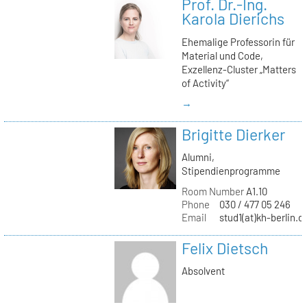
Prof. Dr.-Ing.
Karola Dierichs
Ehemalige Professorin für
Material und Code,
Exzellenz-Cluster „Matters
of Activity“
→
Brigitte Dierker
Alumni,
Stipendienprogramme
Room Number
A1.10
Phone
030 / 477 05 246
Email
stud1(at)kh-berlin.d
Felix Dietsch
Absolvent