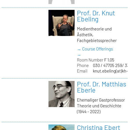
Prof. Dr. Knut
Ebeling
Medientheorie und
Ästhetik,
Fachgebietssprecher
→ Course Offerings
→
Room Number
F 1.05
Phone
030 / 47705 259/ 33
Email
knut.ebeling(at)kh-b
Prof. Dr. Matthias
Eberle
Ehemaliger Gastprofessor
Theorie und Geschichte
(1944 - 2022)
Christina Ebert