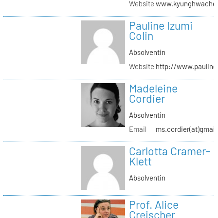
Website
www.kyunghwachoi
Pauline Izumi
Colin
Absolventin
Website
http://www.pauline
Madeleine
Cordier
Absolventin
Email
ms.cordier(at)gmai
Carlotta Cramer-
Klett
Absolventin
Prof. Alice
Creischer