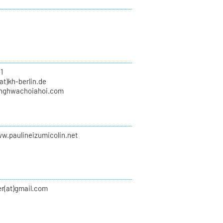
1
at)kh-berlin.de
nghwachoiahoi.com
ww.paulineizumicolin.net
er(at)gmail.com