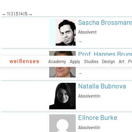
zum
Inhalt
←
1
2
3
4
5
→
Sascha Brossman
Absolvent
→
Prof. Hannes Brun
Academy
Apply
Studies
Design
Art
P
ehemaliger Professor der Bi
→
Natalia Bubnova
Absolventin
Elinore Burke
Absolventin