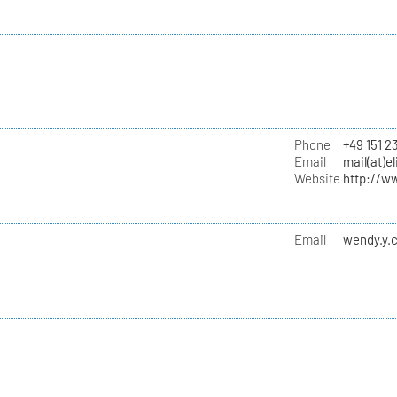
Phone
+49 151 2
Email
mail(at)e
Website
http://ww
Email
wendy.y.