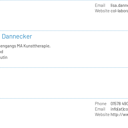
Email
lisa.dan
Website
col-labor
in Dannecker
diengangs MA Kunsttherapie,
nd
utin
Phone
01578 490
Email
info(at)c
Website
http://w