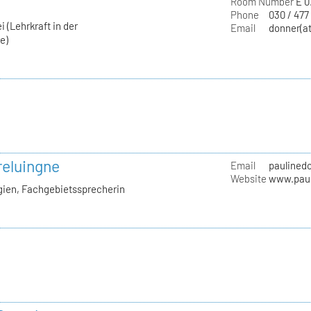
Room Number
E 0
Phone
030 / 477
 (Lehrkraft in der
Email
donner(at
e)
reluingne
Email
paulinedo
Website
www.paul
gien, Fachgebietssprecherin