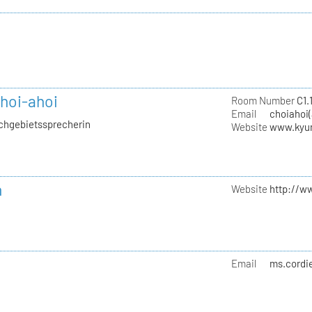
hoi-ahoi
Room Number
C1.1
Email
choiahoi(
achgebietssprecherin
Website
www.kyu
n
Website
http://w
Email
ms.cordi