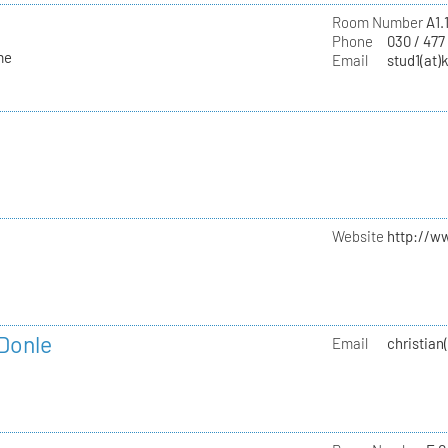
Room Number
A1.
Phone
030 / 477
me
Email
stud1(at)
Website
http://w
 Donle
Email
christian