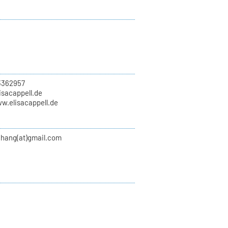
3362957
lisacappell.de
w.elisacappell.de
chang(at)gmail.com