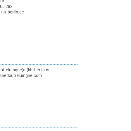
.01
 05 282
)kh-berlin.de
utreluingne(at)kh-berlin.de
inedoutreluingne.com