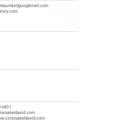
nebaum(at)googlemail.com
atory.com
 490 1
oraisabeldavid.com
ww.coraisabeldavid.com