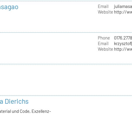
Masagao
Email
juliamas
Website
http://w
Phone
0176.277
Email
krzysztof
Website
http://w
la Dierichs
terial und Code, Exzellenz-