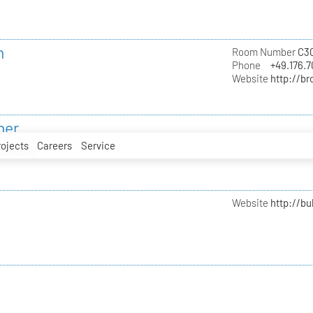
n
Room Number
C3
Phone
+49.176.
Website
http://b
ner
rojects
Careers
Service
ldhauerei
Website
http://b