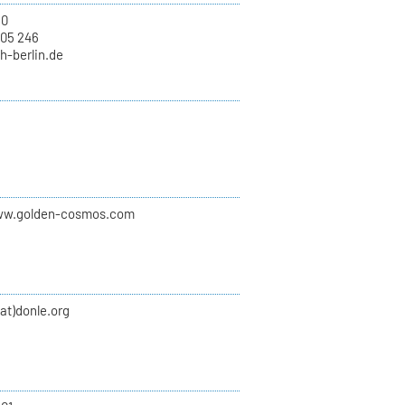
10
 05 246
kh-berlin.de
ww.golden-cosmos.com
(at)donle.org