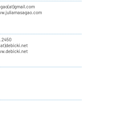
agao(at)gmail.com
ww.juliamasagao.com
8.2450
(at)debicki.net
ww.debicki.net