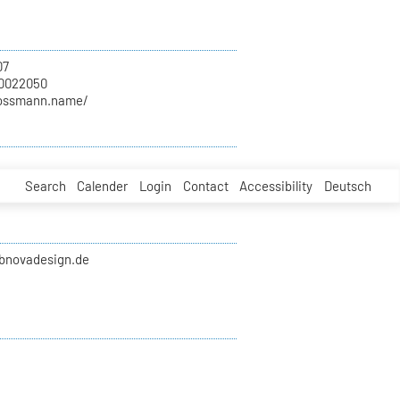
07
70022050
rossmann.name/
Search
Calender
Login
Contact
Accessibility
Deutsch
ubnovadesign.de