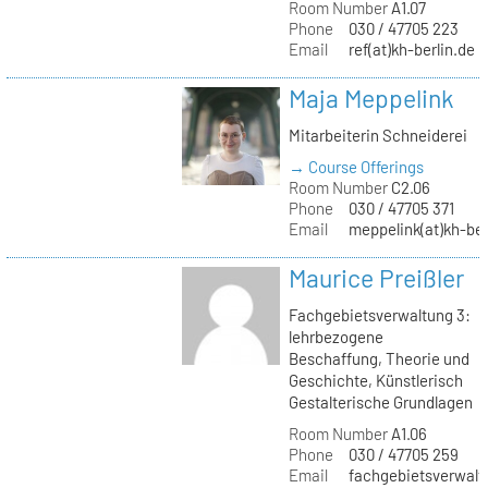
Room Number
A1.07
Phone
030 / 47705 223
Email
ref(at)kh-berlin.de
Maja Meppelink
Mitarbeiterin Schneiderei
→ Course Offerings
Room Number
C2.06
Phone
030 / 47705 371
Email
meppelink(at)kh-ber
Maurice Preißler
Fachgebietsverwaltung 3:
lehrbezogene
Beschaffung, Theorie und
Geschichte, Künstlerisch
Gestalterische Grundlagen
Room Number
A1.06
Phone
030 / 47705 259
Email
fachgebietsverwaltu