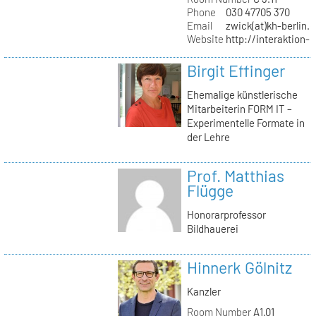
Phone
030 47705 370
Email
zwick(at)kh-berlin.
Website
http://interaktion-
Birgit Effinger
Ehemalige künstlerische
Mitarbeiterin FORM IT –
Experimentelle Formate in
der Lehre
Prof. Matthias
Flügge
Honorarprofessor
Bildhauerei
Hinnerk Gölnitz
Kanzler
Room Number
A1.01