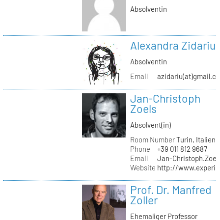
Absolventin
Alexandra Zidariu
Absolventin
Email
azidariu(at)gmail.c
Jan-Christoph
Zoels
Absolvent(in)
Room Number
Turin, Italien
Phone
+39 011 812 9687
Email
Jan-Christoph.Zoel
Website
http://www.experie
Prof. Dr. Manfred
Zoller
Ehemaliger Professor