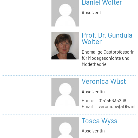
Daniel Wolter
Absolvent
Prof. Dr. Gundula
Wolter
Ehemalige Gastprofessorin
für Modegeschichte und
Modetheorie
Veronica Wüst
Absolventin
Phone
015155635299
Email
veronicow(at)twinf
Tosca Wyss
Absolventin