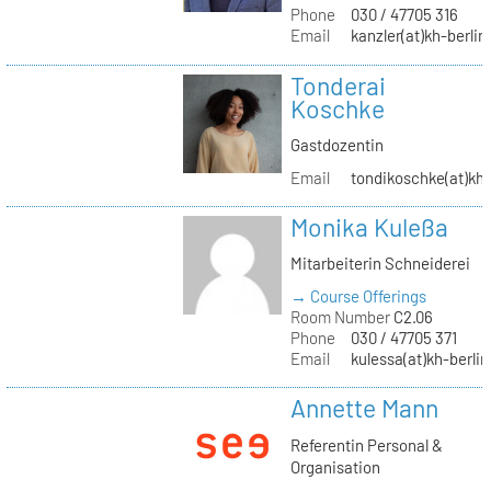
Phone
030 / 47705 316
Email
kanzler(at)kh-berlin
Tonderai
Koschke
Gastdozentin
Email
tondikoschke(at)kh-
Monika Kuleßa
Mitarbeiterin Schneiderei
→ Course Offerings
Room Number
C2.06
Phone
030 / 47705 371
Email
kulessa(at)kh-berlin
Annette Mann
Referentin Personal &
Organisation