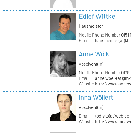
Edlef Wittke
Hausmeister
Mobile Phone Number
0151 1
Email
hausmeister(at)kh-b
Anne Wölk
Absolvent(in)
Mobile Phone Number
0179-
Email
anne.woelk(at)gmx.
Website
http://www.annewo
Inna Wöllert
Absolvent(in)
Email
todisko(at)web.de
Website
http://www.innawoe