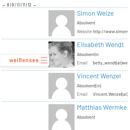
zum
←
8
9
10
11
12
→
Inhalt
Simon Weize
Absolvent
Website
http://www.simonw
Elisabeth Wendt
Absolventin
Email
betty_wendt(at)web
Vincent Wenzel
Absolvent(in)
Email
Vincent.Wenzel(at)k
Matthias Wermke
Absolvent