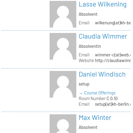
Lasse Wilkening
Absolvent
Email
wilkenung(at)kh-ber
Claudia Wimmer
Absolventin
Email
wimmer-c(at)web.d
Website
http://claudiawim
Daniel Windisch
setup
→ Course Offerings
Room Number
C 0.10
Email
setup(at)kh-berlin.d
Max Winter
Absolvent