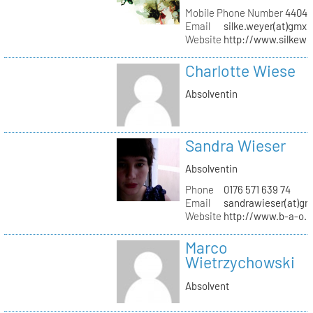
Mobile Phone Number
44041
Email
silke.weyer(at)gmx.
Website
http://www.silkewe
Charlotte Wiese
Absolventin
Sandra Wieser
Absolventin
Phone
0176 571 639 74
Email
sandrawieser(at)gm
Website
http://www.b-a-o.
Marco
Wietrzychowski
Absolvent