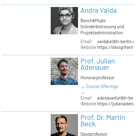
Andra Vaida
Beschäftigte
Gründerbetreuung und
Projektadministration
Email
vaida(at)kh-berlin.d
Website
https://designfarm
Prof. Julian
Adenauer
Honorarprofessor
→ Course Offerings
→
Email
adenauer(at)kh-berl
Website
https://julianadena
Prof. Dr. Martin
Beck
Gastprofessor