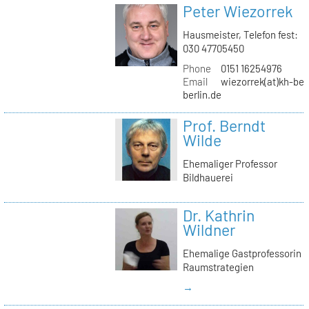
Peter Wiezorrek
Hausmeister, Telefon fest:
030 47705450
Phone
0151 16254976
Email
wiezorrek(at)kh-ber
berlin.de
Prof. Berndt
Wilde
Ehemaliger Professor
Bildhauerei
Dr. Kathrin
Wildner
Ehemalige Gastprofessorin
Raumstrategien
→