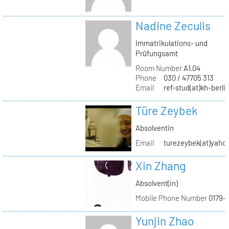
Nadine Zeculis
Immatrikulations- und
Prüfungsamt
Room Number
A1.04
Phone
030 / 47705 313
Email
ref-stud(at)kh-berli
Türe Zeybek
Absolventin
Email
turezeybek(at)yaho
Xin Zhang
Absolvent(in)
Mobile Phone Number
0179-
Yunjin Zhao