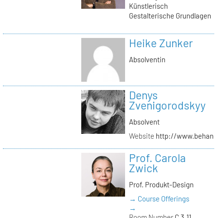
Künstlerisch
Gestalterische Grundlagen
Heike Zunker
Absolventin
Denys
Zvenigorodskyy
Absolvent
Website
http://www.behanc
Prof. Carola
Zwick
Prof. Produkt-Design
→ Course Offerings
→
Room Number
C 3.11