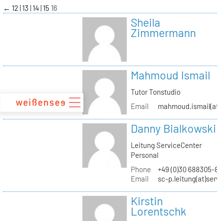
zum
←
12
13
14
15
16
Inhalt
Sheila
Zimmermann
Mahmoud Ismail
Tutor Tonstudio
Email
mahmoud.ismail(at)
Danny Bialkowski
Leitung ServiceCenter
Personal
Phone
+49 (0)30 688305-8
Email
sc-p.leitung(at)ser
Kirstin
Lorentschk