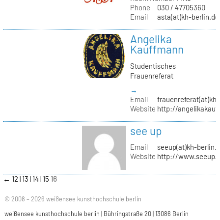
Phone
030 / 47705360
Email
asta(at)kh-berlin.de
Angelika
Kauffmann
Studentisches
Frauenreferat
→
Email
frauenreferat(at)kh-
Website
http://angelikakau
see up
Email
seeup(at)kh-berlin.
Website
http://www.seeup.
←
12
13
14
15
16
© 2008 – 2026 weißensee kunsthochschule berlin
weißensee kunsthochschule berlin | Bühringstraße 20 | 13086 Berlin