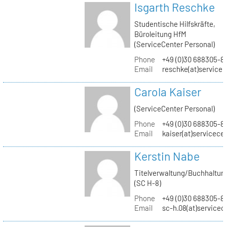
Isgarth Reschke
Studentische Hilfskräfte,
Büroleitung HfM
(ServiceCenter Personal)
Phone
+49 (0)30 688305-8
Email
reschke(at)service
Carola Kaiser
(ServiceCenter Personal)
Phone
+49 (0)30 688305-8
Email
kaiser(at)servicece
Kerstin Nabe
Titelverwaltung/Buchhaltun
(SC H-8)
Phone
+49 (0)30 688305-8
Email
sc-h.08(at)servicec