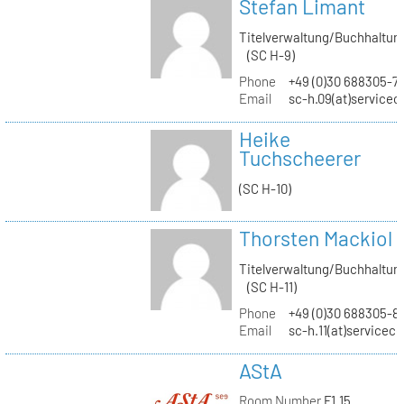
Stefan Limant
Titelverwaltung/Buchhaltun
(SC H-9)
Phone
+49 (0)30 688305-7
Email
sc-h.09(at)servicec
Heike
Tuchscheerer
(SC H-10)
Thorsten Mackiol
Titelverwaltung/Buchhaltun
(SC H-11)
Phone
+49 (0)30 688305-8
Email
sc-h.11(at)servicec
AStA
Room Number
F1.15