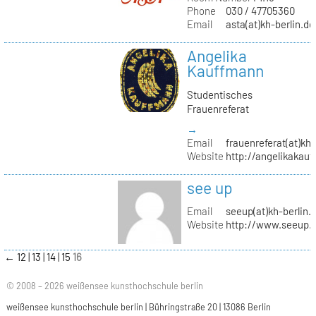
Phone
030 / 47705360
Email
asta(at)kh-berlin.de
Angelika
Kauffmann
Studentisches
Frauenreferat
→
Email
frauenreferat(at)kh-
Website
http://angelikakau
see up
Email
seeup(at)kh-berlin.
Website
http://www.seeup.
←
12
13
14
15
16
© 2008 – 2026 weißensee kunsthochschule berlin
weißensee kunsthochschule berlin | Bühringstraße 20 | 13086 Berlin