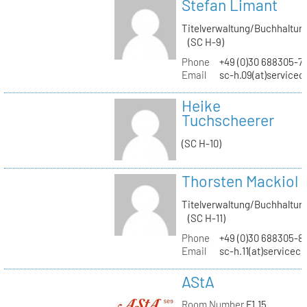
Stefan Limant
Titelverwaltung/Buchhaltun
(SC H-9)
Phone
+49 (0)30 688305-7
Email
sc-h.09(at)servicec
Heike
Tuchscheerer
(SC H-10)
Thorsten Mackiol
Titelverwaltung/Buchhaltun
(SC H-11)
Phone
+49 (0)30 688305-8
Email
sc-h.11(at)servicec
AStA
Room Number
F1.15