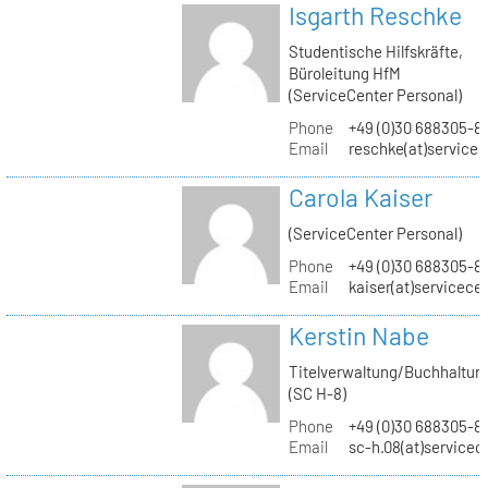
Isgarth Reschke
Studentische Hilfskräfte,
Büroleitung HfM
(ServiceCenter Personal)
Phone
+49 (0)30 688305-8
Email
reschke(at)service
Carola Kaiser
(ServiceCenter Personal)
Phone
+49 (0)30 688305-8
Email
kaiser(at)servicece
Kerstin Nabe
Titelverwaltung/Buchhaltun
(SC H-8)
Phone
+49 (0)30 688305-8
Email
sc-h.08(at)servicec