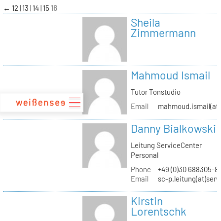
zum
←
12
13
14
15
16
Inhalt
Sheila
Zimmermann
Mahmoud Ismail
Tutor Tonstudio
Email
mahmoud.ismail(at)
Danny Bialkowski
Leitung ServiceCenter
Personal
Phone
+49 (0)30 688305-8
Email
sc-p.leitung(at)ser
Kirstin
Lorentschk