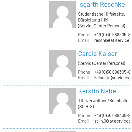
Isgarth Reschke
Studentische Hilfskräfte,
Büroleitung HfM
(ServiceCenter Personal)
Phone
+49 (0)30 688305-8
Email
reschke(at)service
Carola Kaiser
(ServiceCenter Personal)
Phone
+49 (0)30 688305-8
Email
kaiser(at)servicece
Kerstin Nabe
Titelverwaltung/Buchhaltun
(SC H-8)
Phone
+49 (0)30 688305-8
Email
sc-h.08(at)servicec