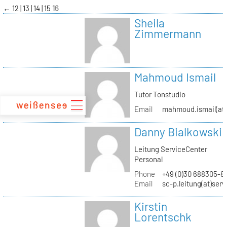
zum
←
12
13
14
15
16
Inhalt
Sheila
Zimmermann
Mahmoud Ismail
Tutor Tonstudio
Email
mahmoud.ismail(at)
Danny Bialkowski
Leitung ServiceCenter
Personal
Phone
+49 (0)30 688305-8
Email
sc-p.leitung(at)ser
Kirstin
Lorentschk