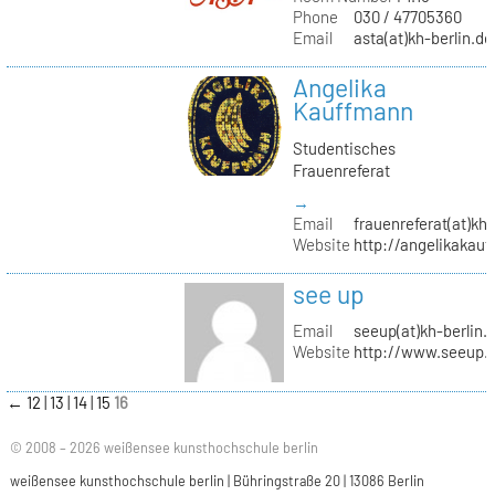
Phone
030 / 47705360
Email
asta(at)kh-berlin.de
Angelika
Kauffmann
Studentisches
Frauenreferat
→
Email
frauenreferat(at)kh-
Website
http://angelikakau
see up
Email
seeup(at)kh-berlin.
Website
http://www.seeup.
←
12
13
14
15
16
© 2008 – 2026 weißensee kunsthochschule berlin
weißensee kunsthochschule berlin | Bühringstraße 20 | 13086 Berlin