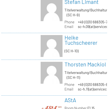
Stefan Limant
Titelverwaltung/Buchhaltun
(SC H-9)
Phone
+49 (0)30 688305-7
Email
sc-h.09(at)servicec
Heike
Tuchscheerer
(SC H-10)
Thorsten Mackiol
Titelverwaltung/Buchhaltun
(SC H-11)
Phone
+49 (0)30 688305-8
Email
sc-h.11(at)servicec
AStA
Room Number
F1.15