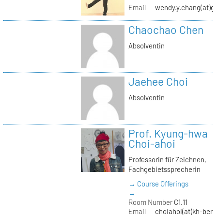
Email
wendy.y.chang(at)g
Chaochao Chen
Absolventin
Jaehee Choi
Absolventin
Prof. Kyung-hwa
Choi-ahoi
Professorin für Zeichnen,
Fachgebietssprecherin
→ Course Offerings
→
Room Number
C1.11
Email
choiahoi(at)kh-berl