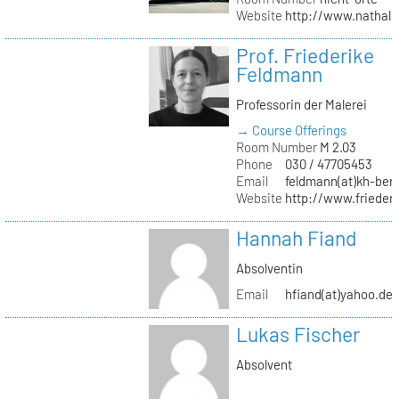
Website
http://www.nathali
Prof. Friederike
Feldmann
Professorin der Malerei
→ Course Offerings
Room Number
M 2.03
Phone
030 / 47705453
Email
feldmann(at)kh-berl
Website
http://www.frieder
Hannah Fiand
Absolventin
Email
hfiand(at)yahoo.de
Lukas Fischer
Absolvent