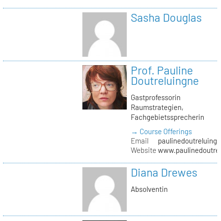
Sasha Douglas
Prof. Pauline
Doutreluingne
Gastprofessorin
Raumstrategien,
Fachgebietssprecherin
→ Course Offerings
Email
paulinedoutreluingn
Website
www.paulinedoutre
Diana Drewes
Absolventin