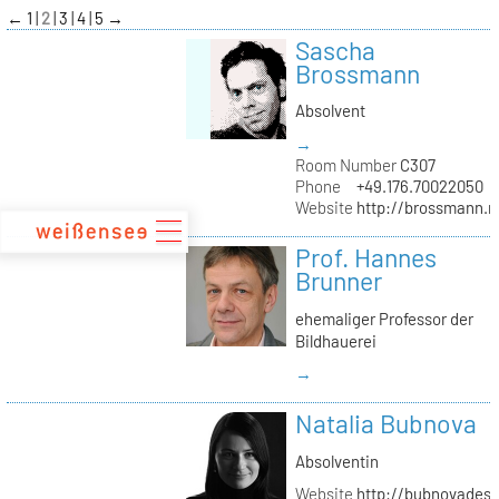
zum
←
1
2
3
4
5
→
Inhalt
Sascha
Brossmann
Absolvent
→
Room Number
C307
Phone
+49.176.70022050
Website
http://brossmann.
Prof. Hannes
Brunner
ehemaliger Professor der
Bildhauerei
→
Natalia Bubnova
Absolventin
Website
http://bubnovadesi