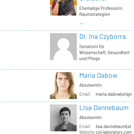
Ehemalige Professorin
Raumstrategien
→
Dr. Ina Czyborra
Senatorin für
Wissenschaft, Gesundheit
und Pflege
Maria Dabow
Absolventin
Email
maria.dabow(at)gm
Lisa Dannebaum
Absolventin
Email
lisa.dannebaum(at)
Website
col-laboratory.com