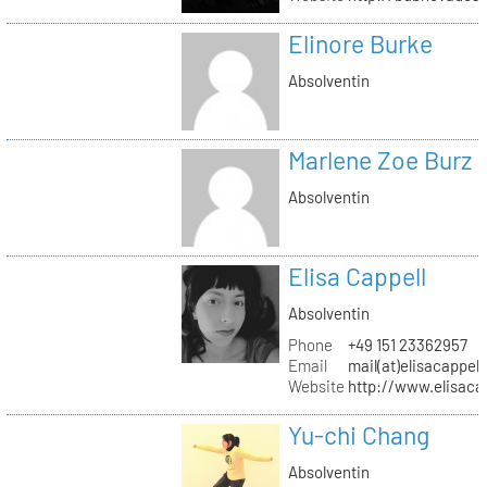
Elinore Burke
Absolventin
Marlene Zoe Burz
Absolventin
Elisa Cappell
Absolventin
Phone
+49 151 23362957
Email
mail(at)elisacappell
Website
http://www.elisacap
Yu-chi Chang
Absolventin