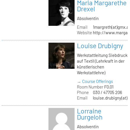
Maria Margarethe
Drexel
Absolventin
Email
1margreth(at)gmx.a
Website
http://www.margare
Louise Drubigny
Werkstattleitung Siebdruck
auf Textil (Lehrkraft in der
künstlerischen
Werkstattlehre)
→ Course Offerings
Room Number
F0.01
Phone
030 / 47705 206
Email
louise.drubigny(at)k
Lorraine
Durgeloh
Absolventin