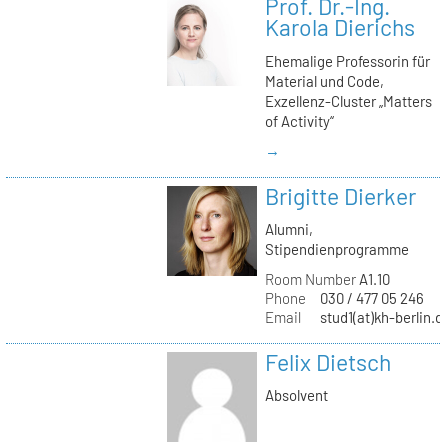
Prof. Dr.-Ing.
Karola Dierichs
Ehemalige Professorin für
Material und Code,
Exzellenz-Cluster „Matters
of Activity“
→
Brigitte Dierker
Alumni,
Stipendienprogramme
Room Number
A1.10
Phone
030 / 477 05 246
Email
stud1(at)kh-berlin.d
Felix Dietsch
Absolvent