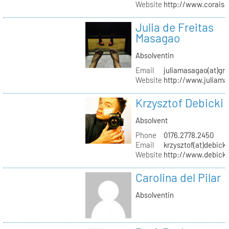
Website
http://www.coraisa
Julia de Freitas
Masagao
Absolventin
Email
juliamasagao(at)gm
Website
http://www.juliam
Krzysztof Debicki
Absolvent
Phone
0176.2778.2450
Email
krzysztof(at)debicki
Website
http://www.debicki
Carolina del Pilar
Absolventin