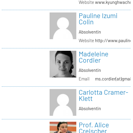
Website
www.kyunghwachoi
Pauline Izumi
Colin
Absolventin
Website
http://www.pauline
Madeleine
Cordier
Absolventin
Email
ms.cordier(at)gmai
Carlotta Cramer-
Klett
Absolventin
Prof. Alice
Creischer