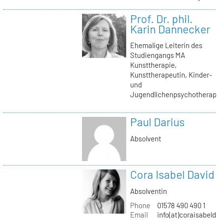
Prof. Dr. phil.
Karin Dannecker
Ehemalige Leiterin des
Studiengangs MA
Kunsttherapie,
Kunsttherapeutin, Kinder-
und
Jugendlichenpsychotherape
Paul Darius
Absolvent
Cora Isabel David
Absolventin
Phone
01578 490 490 1
Email
info(at)coraisabeld