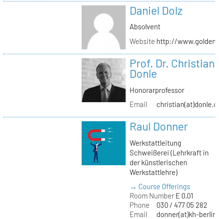
Daniel Dolz
Absolvent
Website
http://www.golden
Prof. Dr. Christian
Donle
Honorarprofessor
Email
christian(at)donle.o
Raul Donner
Werkstattleitung
Schweißerei (Lehrkraft in
der künstlerischen
Werkstattlehre)
→ Course Offerings
Room Number
E 0.01
Phone
030 / 477 05 282
Email
donner(at)kh-berlin