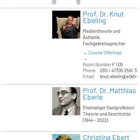
Prof. Dr. Knut
Ebeling
Medientheorie und
Ästhetik,
Fachgebietssprecher
→ Course Offerings
→
Room Number
F 1.05
Phone
030 / 47705 259/ 33
Email
knut.ebeling(at)kh-b
Prof. Dr. Matthias
Eberle
Ehemaliger Gastprofessor
Theorie und Geschichte
(1944 - 2022)
Christina Ebert