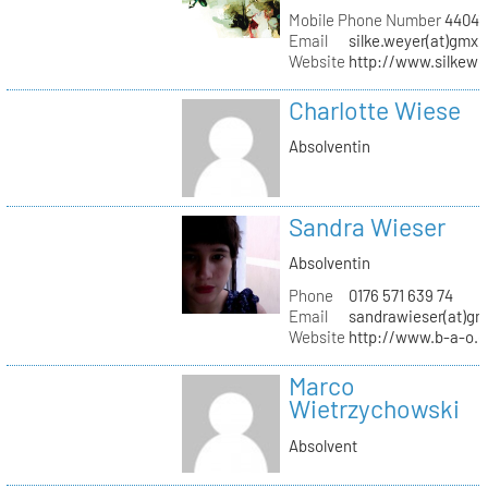
Mobile Phone Number
44041
Email
silke.weyer(at)gmx.
Website
http://www.silkewe
Charlotte Wiese
Absolventin
Sandra Wieser
Absolventin
Phone
0176 571 639 74
Email
sandrawieser(at)gm
Website
http://www.b-a-o.
Marco
Wietrzychowski
Absolvent