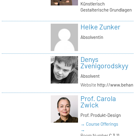
Künstlerisch
Gestalterische Grundlagen
Heike Zunker
Absolventin
Denys
Zvenigorodskyy
Absolvent
Website
http://www.behanc
Prof. Carola
Zwick
Prof. Produkt-Design
→ Course Offerings
→
Room Number
C 3.11