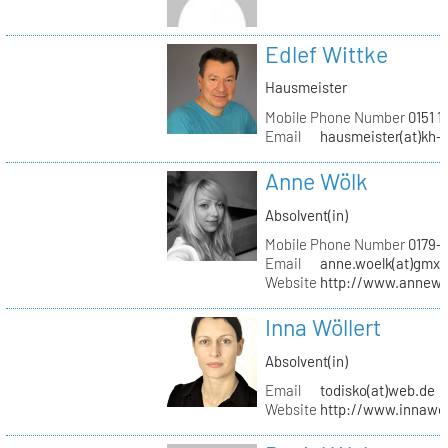
Edlef Wittke
Hausmeister
Mobile Phone Number
0151 1
Email
hausmeister(at)kh-b
Anne Wölk
Absolvent(in)
Mobile Phone Number
0179-
Email
anne.woelk(at)gmx.
Website
http://www.annewo
Inna Wöllert
Absolvent(in)
Email
todisko(at)web.de
Website
http://www.innawoe