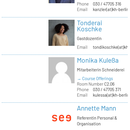
Phone
030 / 47705 316
Email
kanzler(at)kh-berlin
Tonderai
Koschke
Gastdozentin
Email
tondikoschke(at)kh-
Monika Kuleßa
Mitarbeiterin Schneiderei
→ Course Offerings
Room Number
C2.06
Phone
030 / 47705 371
Email
kulessa(at)kh-berlin
Annette Mann
Referentin Personal &
Organisation