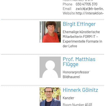
Phone
030 47705 370
Email
zwick(at)kh-berlin.
Website
http://interaktion-
Birgit Effinger
Ehemalige künstlerische
Mitarbeiterin FORM IT –
Experimentelle Formate in
der Lehre
Prof. Matthias
Flügge
Honorarprofessor
Bildhauerei
Hinnerk Gölnitz
Kanzler
Room Number
A1.01