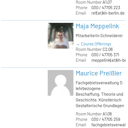
Room Number
A1.07
Phone
030 / 47705 223
Email
ref(at)kh-berlin.de
Maja Meppelink
Mitarbeiterin Schneiderei
→ Course Offerings
Room Number
C2.06
Phone
030 / 47705 371
Email
meppelink(at)kh-ber
Maurice Preißler
Fachgebietsverwaltung 3:
lehrbezogene
Beschaffung, Theorie und
Geschichte, Künstlerisch
Gestalterische Grundlagen
Room Number
A1.06
Phone
030 / 47705 259
Email
fachgebietsverwaltu