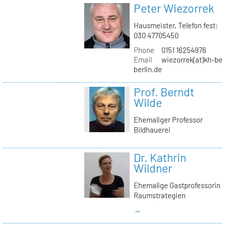
Peter Wiezorrek
Hausmeister, Telefon fest:
030 47705450
Phone
0151 16254976
Email
wiezorrek(at)kh-ber
berlin.de
Prof. Berndt
Wilde
Ehemaliger Professor
Bildhauerei
Dr. Kathrin
Wildner
Ehemalige Gastprofessorin
Raumstrategien
→