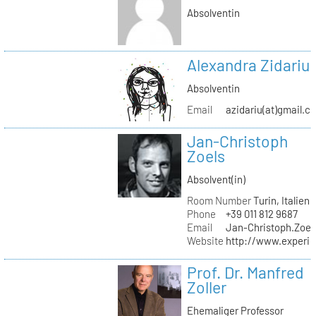
Absolventin
Alexandra Zidariu
Absolventin
Email
azidariu(at)gmail.c
Jan-Christoph
Zoels
Absolvent(in)
Room Number
Turin, Italien
Phone
+39 011 812 9687
Email
Jan-Christoph.Zoel
Website
http://www.experie
Prof. Dr. Manfred
Zoller
Ehemaliger Professor