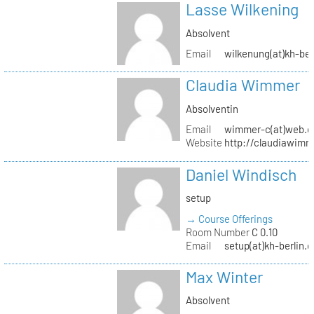
Lasse Wilkening
Absolvent
Email
wilkenung(at)kh-ber
Claudia Wimmer
Absolventin
Email
wimmer-c(at)web.d
Website
http://claudiawim
Daniel Windisch
setup
→ Course Offerings
Room Number
C 0.10
Email
setup(at)kh-berlin.d
Max Winter
Absolvent