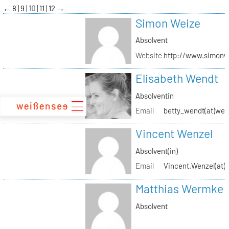
zum
←
8
9
10
11
12
→
Inhalt
Simon Weize
Absolvent
Website
http://www.simonw
Elisabeth Wendt
Absolventin
Email
betty_wendt(at)web
Vincent Wenzel
Absolvent(in)
Email
Vincent.Wenzel(at)k
Matthias Wermke
Absolvent