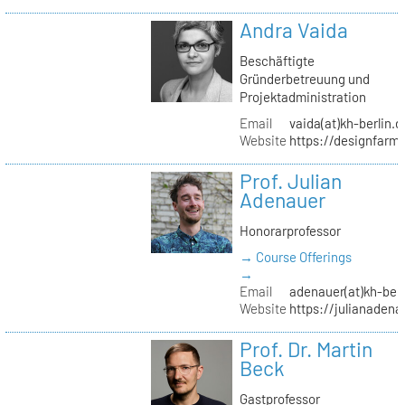
Andra Vaida
Beschäftigte
Gründerbetreuung und
Projektadministration
Email
vaida(at)kh-berlin.d
Website
https://designfarm
Prof. Julian
Adenauer
Honorarprofessor
→ Course Offerings
→
Email
adenauer(at)kh-berl
Website
https://julianadena
Prof. Dr. Martin
Beck
Gastprofessor