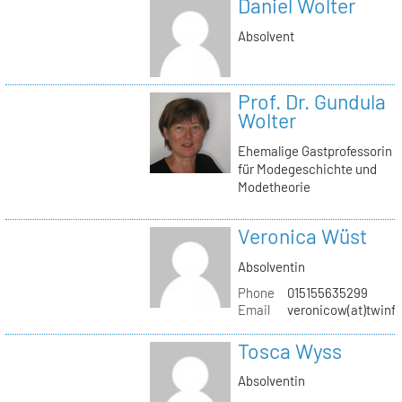
Daniel Wolter
Absolvent
Prof. Dr. Gundula
Wolter
Ehemalige Gastprofessorin
für Modegeschichte und
Modetheorie
Veronica Wüst
Absolventin
Phone
015155635299
Email
veronicow(at)twinf
Tosca Wyss
Absolventin