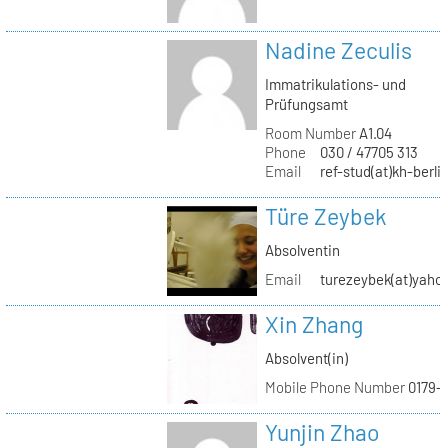
Nadine Zeculis
Immatrikulations- und
Prüfungsamt
Room Number
A1.04
Phone
030 / 47705 313
Email
ref-stud(at)kh-berli
Türe Zeybek
Absolventin
Email
turezeybek(at)yaho
Xin Zhang
Absolvent(in)
Mobile Phone Number
0179-
Yunjin Zhao