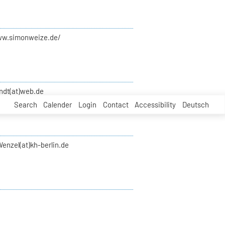
ww.simonweize.de/
ndt(at)web.de
Search
Calender
Login
Contact
Accessibility
Deutsch
enzel(at)kh-berlin.de