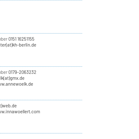
mber
0151 16251155
er(at)kh-berlin.de
mber
0179-2063232
lk(at)gmx.de
ww.annewoelk.de
at)web.de
ww.innawoellert.com