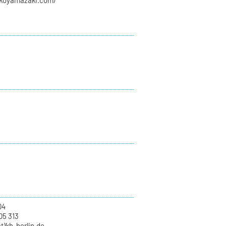
rikoyamazaki.com/
04
05 313
at)kh-berlin.de