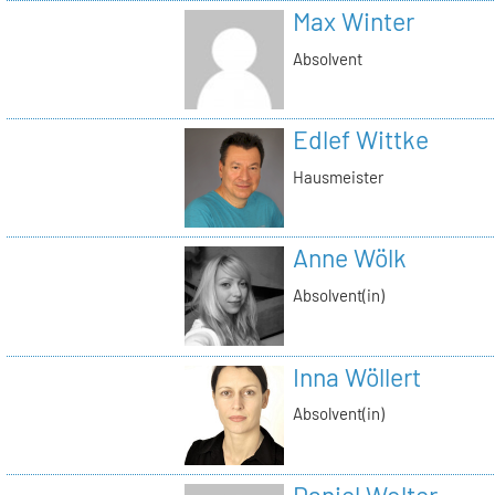
Max Winter
Absolvent
Edlef Wittke
Hausmeister
Anne Wölk
Absolvent(in)
Inna Wöllert
Absolvent(in)
Daniel Wolter