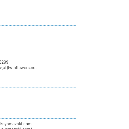
5299
w(at)twinflowers.net
erikoyamazaki.com