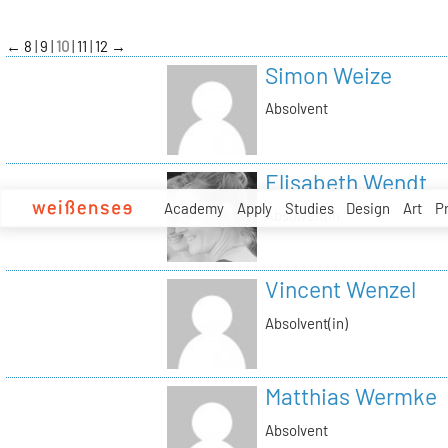
zum
Inhalt
←
8
9
10
11
12
→
Simon Weize
Absolvent
Elisabeth Wendt
Academy
Apply
Studies
Design
Art
P
Absolventin
Vincent Wenzel
Absolvent(in)
Matthias Wermke
Absolvent