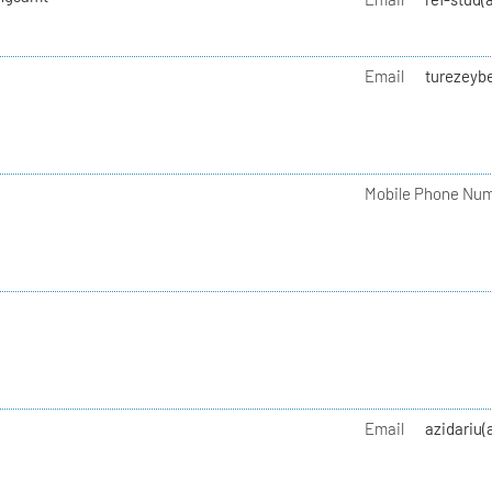
Email
turezeyb
Mobile Phone Nu
Email
azidariu(