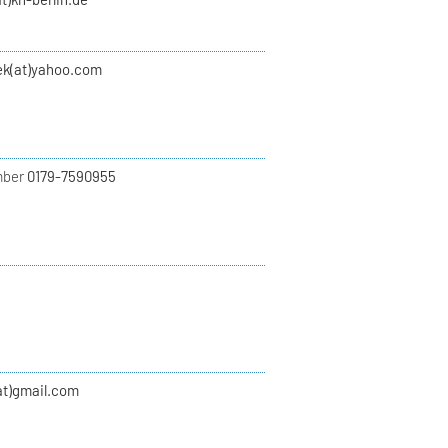
ek(at)yahoo.com
mber
0179-7590955
at)gmail.com