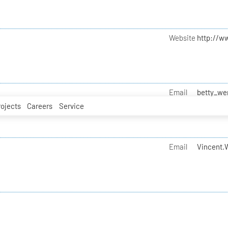
Website
http://w
Email
betty_we
rojects
Careers
Service
Email
Vincent.W