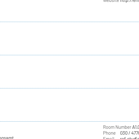
Website
http://e
Room Number
A1.
Phone
030 / 477
ungsamt
Email
ref-stud(