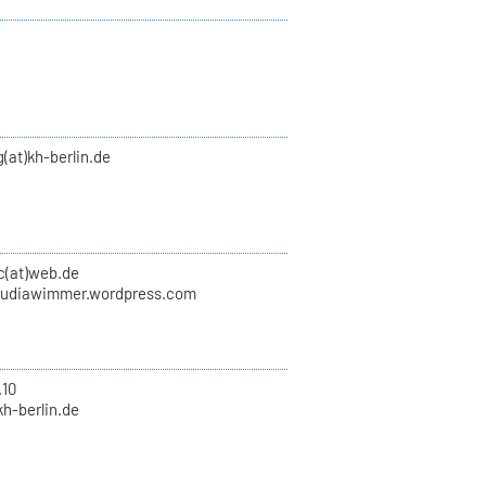
(at)kh-berlin.de
(at)web.de
laudiawimmer.wordpress.com
.10
kh-berlin.de