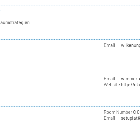
r
Raumstrategien
Email
wilkenung
Email
wimmer-c
Website
http://c
Room Number
C 0
Email
setup(at)