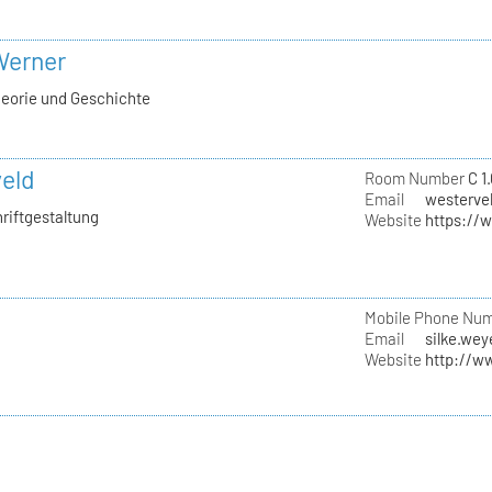
 Werner
heorie und Geschichte
eld
Room Number
C 1
Email
westervel
hriftgestaltung
Website
https://
Mobile Phone Nu
Email
silke.wey
Website
http://w