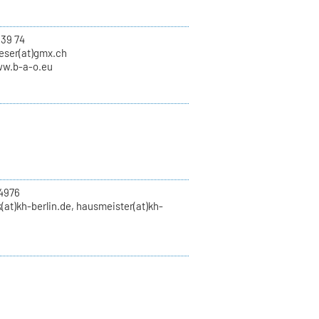
639 74
eser(at)gmx.ch
ww.b-a-o.eu
4976
(at)kh-berlin.de, hausmeister(at)kh-