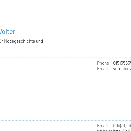
Wolter
für Modegeschichte und
Phone
01515563
Email
veronico
Email
info(at)