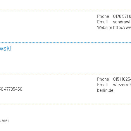
Phone
0176 571 
Email
sandrawi
Website
http://w
wski
Phone
0151 1625
Email
wiezorrek
030 47705450
berlin.de
uerei