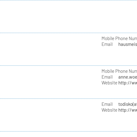
Mobile Phone Nu
Email
hausmeist
Mobile Phone Nu
Email
anne.woe
Website
http://w
Email
todisko(
Website
http://w