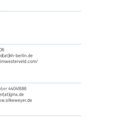
.06
d(at)kh-berlin.de
wimwesterveld.com/
mber
44041686
er(at)gmx.de
ww.silkeweyer.de