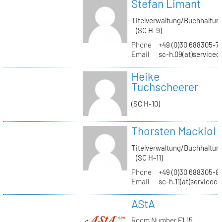
Stefan Limant
Titelverwaltung/Buchhaltun
(SC H-9)
Phone
+49 (0)30 688305-7
Email
sc-h.09(at)servicec
Heike
Tuchscheerer
(SC H-10)
Thorsten Mackiol
Titelverwaltung/Buchhaltun
(SC H-11)
Phone
+49 (0)30 688305-8
Email
sc-h.11(at)servicec
AStA
Room Number
F1.15