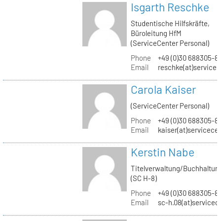
Isgarth Reschke
Studentische Hilfskräfte,
Büroleitung HfM
(ServiceCenter Personal)
Phone
+49 (0)30 688305-8
Email
reschke(at)service
Carola Kaiser
(ServiceCenter Personal)
Phone
+49 (0)30 688305-8
Email
kaiser(at)servicece
Kerstin Nabe
Titelverwaltung/Buchhaltun
(SC H-8)
Phone
+49 (0)30 688305-8
Email
sc-h.08(at)servicec