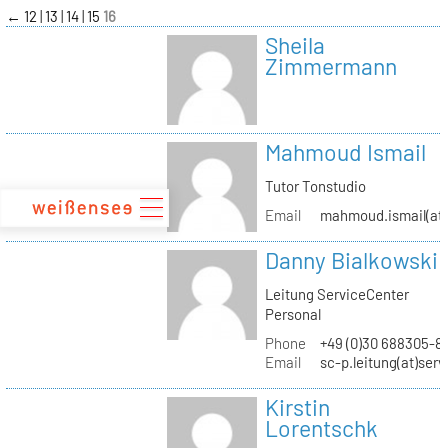
zum
←
12
13
14
15
16
Inhalt
Sheila
Zimmermann
Mahmoud Ismail
Tutor Tonstudio
Email
mahmoud.ismail(at)
Danny Bialkowski
Leitung ServiceCenter
Personal
Phone
+49 (0)30 688305-8
Email
sc-p.leitung(at)ser
Kirstin
Lorentschk