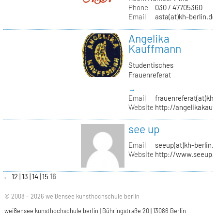
Phone
030 / 47705360
Email
asta(at)kh-berlin.de
Angelika
Kauffmann
Studentisches
Frauenreferat
→
Email
frauenreferat(at)kh-
Website
http://angelikakau
see up
Email
seeup(at)kh-berlin.
Website
http://www.seeup.
←
12
13
14
15
16
© 2008 – 2026 weißensee kunsthochschule berlin
weißensee kunsthochschule berlin | Bühringstraße 20 | 13086 Berlin