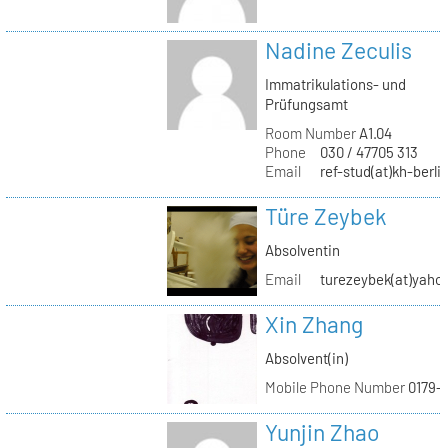
Nadine Zeculis
Immatrikulations- und
Prüfungsamt
Room Number
A1.04
Phone
030 / 47705 313
Email
ref-stud(at)kh-berli
Türe Zeybek
Absolventin
Email
turezeybek(at)yaho
Xin Zhang
Absolvent(in)
Mobile Phone Number
0179-
Yunjin Zhao