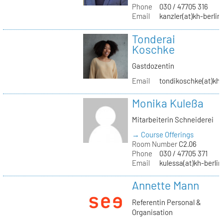
Phone
030 / 47705 316
Email
kanzler(at)kh-berlin
Tonderai
Koschke
Gastdozentin
Email
tondikoschke(at)kh-
Monika Kuleßa
Mitarbeiterin Schneiderei
→ Course Offerings
Room Number
C2.06
Phone
030 / 47705 371
Email
kulessa(at)kh-berlin
Annette Mann
Referentin Personal &
Organisation