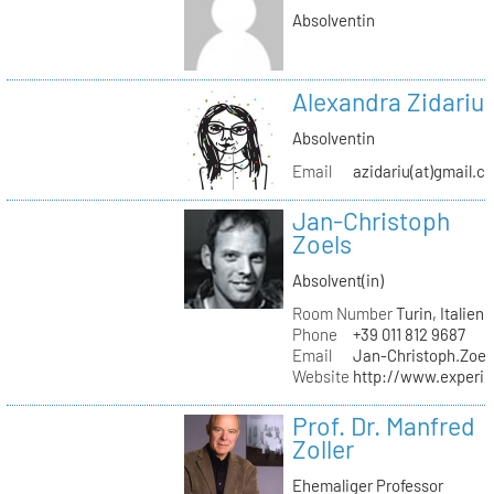
Absolventin
Alexandra Zidariu
Absolventin
Email
azidariu(at)gmail.c
Jan-Christoph
Zoels
Absolvent(in)
Room Number
Turin, Italien
Phone
+39 011 812 9687
Email
Jan-Christoph.Zoel
Website
http://www.experie
Prof. Dr. Manfred
Zoller
Ehemaliger Professor