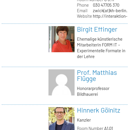
Phone
030 47705 370
Email
zwick(at)kh-berlin.
Website
http://interaktion-
Birgit Effinger
Ehemalige künstlerische
Mitarbeiterin FORM IT –
Experimentelle Formate in
der Lehre
Prof. Matthias
Flügge
Honorarprofessor
Bildhauerei
Hinnerk Gölnitz
Kanzler
Room Number
A1.01