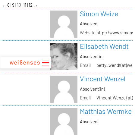
zum
←
8
9
10
11
12
→
Inhalt
Simon Weize
Absolvent
Website
http://www.simonw
Elisabeth Wendt
Absolventin
Email
betty_wendt(at)web
Vincent Wenzel
Absolvent(in)
Email
Vincent.Wenzel(at)k
Matthias Wermke
Absolvent