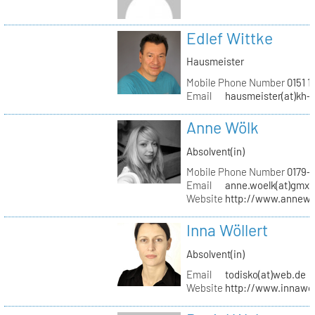
Edlef Wittke
Hausmeister
Mobile Phone Number
0151 1
Email
hausmeister(at)kh-b
Anne Wölk
Absolvent(in)
Mobile Phone Number
0179-
Email
anne.woelk(at)gmx.
Website
http://www.annewo
Inna Wöllert
Absolvent(in)
Email
todisko(at)web.de
Website
http://www.innawoe