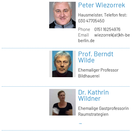
Peter Wiezorrek
Hausmeister, Telefon fest:
030 47705450
Phone
0151 16254976
Email
wiezorrek(at)kh-ber
berlin.de
Prof. Berndt
Wilde
Ehemaliger Professor
Bildhauerei
Dr. Kathrin
Wildner
Ehemalige Gastprofessorin
Raumstrategien
→