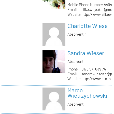
Mobile Phone Number
44041
Email
silke.weyer(at)gmx.
Website
http://www.silkewe
Charlotte Wiese
Absolventin
Sandra Wieser
Absolventin
Phone
0176 571 639 74
Email
sandrawieser(at)gm
Website
http://www.b-a-o.
Marco
Wietrzychowski
Absolvent