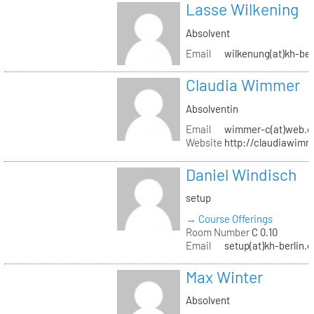
Lasse Wilkening
Absolvent
Email
wilkenung(at)kh-ber
Claudia Wimmer
Absolventin
Email
wimmer-c(at)web.d
Website
http://claudiawim
Daniel Windisch
setup
→ Course Offerings
Room Number
C 0.10
Email
setup(at)kh-berlin.d
Max Winter
Absolvent