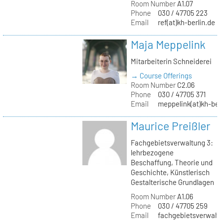
Room Number
A1.07
Phone
030 / 47705 223
Email
ref(at)kh-berlin.de
Maja Meppelink
Mitarbeiterin Schneiderei
→ Course Offerings
Room Number
C2.06
Phone
030 / 47705 371
Email
meppelink(at)kh-ber
Maurice Preißler
Fachgebietsverwaltung 3:
lehrbezogene
Beschaffung, Theorie und
Geschichte, Künstlerisch
Gestalterische Grundlagen
Room Number
A1.06
Phone
030 / 47705 259
Email
fachgebietsverwaltu