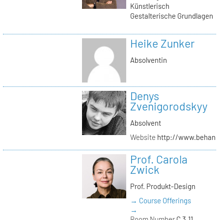
Künstlerisch
Gestalterische Grundlagen
Heike Zunker
Absolventin
Denys
Zvenigorodskyy
Absolvent
Website
http://www.behanc
Prof. Carola
Zwick
Prof. Produkt-Design
→ Course Offerings
→
Room Number
C 3.11