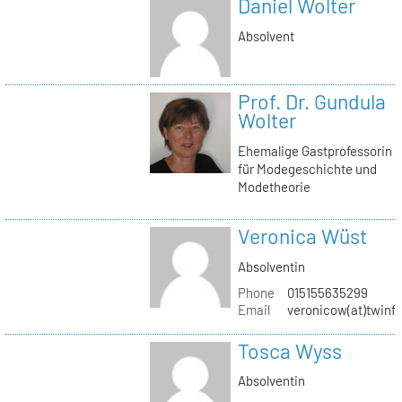
Daniel Wolter
Absolvent
Prof. Dr. Gundula
Wolter
Ehemalige Gastprofessorin
für Modegeschichte und
Modetheorie
Veronica Wüst
Absolventin
Phone
015155635299
Email
veronicow(at)twinf
Tosca Wyss
Absolventin