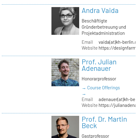
Andra Vaida
Beschäftigte
Gründerbetreuung und
Projektadministration
Email
vaida(at)kh-berlin.d
Website
https://designfarm
Prof. Julian
Adenauer
Honorarprofessor
→ Course Offerings
→
Email
adenauer(at)kh-berl
Website
https://julianadena
Prof. Dr. Martin
Beck
Gastprofessor