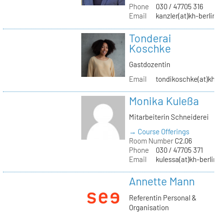
Phone
030 / 47705 316
Email
kanzler(at)kh-berlin
Tonderai
Koschke
Gastdozentin
Email
tondikoschke(at)kh-
Monika Kuleßa
Mitarbeiterin Schneiderei
→ Course Offerings
Room Number
C2.06
Phone
030 / 47705 371
Email
kulessa(at)kh-berlin
Annette Mann
Referentin Personal &
Organisation