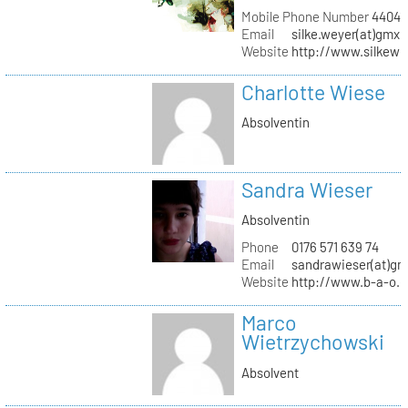
Mobile Phone Number
44041
Email
silke.weyer(at)gmx.
Website
http://www.silkewe
Charlotte Wiese
Absolventin
Sandra Wieser
Absolventin
Phone
0176 571 639 74
Email
sandrawieser(at)gm
Website
http://www.b-a-o.
Marco
Wietrzychowski
Absolvent