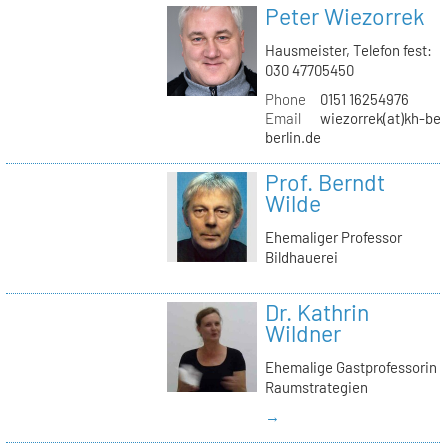
Peter Wiezorrek
Hausmeister, Telefon fest:
030 47705450
Phone
0151 16254976
Email
wiezorrek(at)kh-ber
berlin.de
Prof. Berndt
Wilde
Ehemaliger Professor
Bildhauerei
Dr. Kathrin
Wildner
Ehemalige Gastprofessorin
Raumstrategien
→