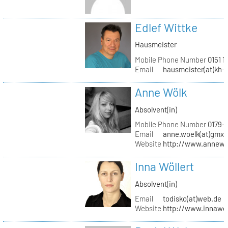
Edlef Wittke
Hausmeister
Mobile Phone Number
0151 1
Email
hausmeister(at)kh-b
Anne Wölk
Absolvent(in)
Mobile Phone Number
0179-
Email
anne.woelk(at)gmx.
Website
http://www.annewo
Inna Wöllert
Absolvent(in)
Email
todisko(at)web.de
Website
http://www.innawoe