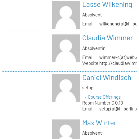
Lasse Wilkening
Absolvent
Email
wilkenung(at)kh-ber
Claudia Wimmer
Absolventin
Email
wimmer-c(at)web.d
Website
http://claudiawim
Daniel Windisch
setup
→ Course Offerings
Room Number
C 0.10
Email
setup(at)kh-berlin.d
Max Winter
Absolvent