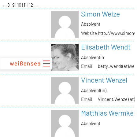
zum
←
8
9
10
11
12
→
Inhalt
Simon Weize
Absolvent
Website
http://www.simonw
Elisabeth Wendt
Absolventin
Email
betty_wendt(at)web
Vincent Wenzel
Absolvent(in)
Email
Vincent.Wenzel(at)k
Matthias Wermke
Absolvent