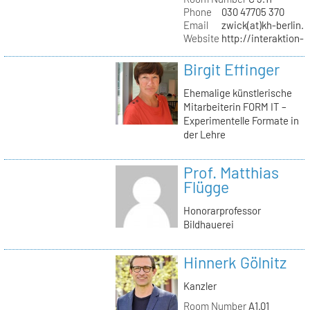
Phone
030 47705 370
Email
zwick(at)kh-berlin.
Website
http://interaktion-
Birgit Effinger
Ehemalige künstlerische
Mitarbeiterin FORM IT –
Experimentelle Formate in
der Lehre
Prof. Matthias
Flügge
Honorarprofessor
Bildhauerei
Hinnerk Gölnitz
Kanzler
Room Number
A1.01