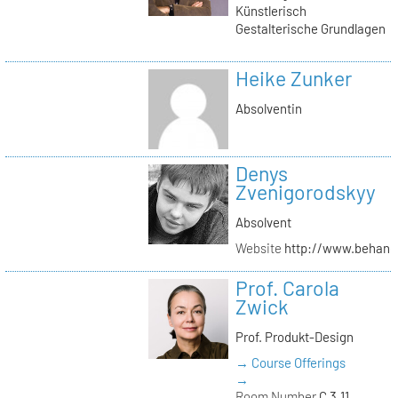
Künstlerisch
Gestalterische Grundlagen
Heike Zunker
Absolventin
Denys
Zvenigorodskyy
Absolvent
Website
http://www.behanc
Prof. Carola
Zwick
Prof. Produkt-Design
→ Course Offerings
→
Room Number
C 3.11