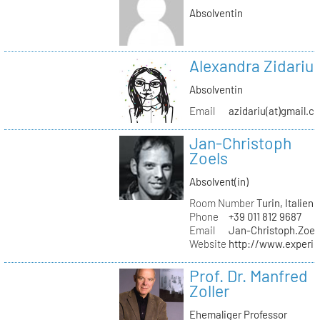
Absolventin
Alexandra Zidariu
Absolventin
Email
azidariu(at)gmail.c
Jan-Christoph
Zoels
Absolvent(in)
Room Number
Turin, Italien
Phone
+39 011 812 9687
Email
Jan-Christoph.Zoel
Website
http://www.experie
Prof. Dr. Manfred
Zoller
Ehemaliger Professor