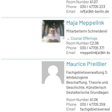
Room Number
A1.07
Phone
030 / 47705 223
Email
ref(at)kh-berlin.de
Maja Meppelink
Mitarbeiterin Schneiderei
→ Course Offerings
Room Number
C2.06
Phone
030 / 47705 371
Email
meppelink(at)kh-ber
Maurice Preißler
Fachgebietsverwaltung 3:
lehrbezogene
Beschaffung, Theorie und
Geschichte, Künstlerisch
Gestalterische Grundlagen
Room Number
A1.06
Phone
030 / 47705 259
Email
fachgebietsverwaltu