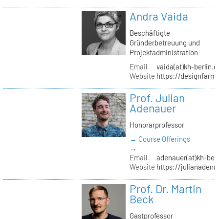
Andra Vaida
Beschäftigte
Gründerbetreuung und
Projektadministration
Email
vaida(at)kh-berlin.d
Website
https://designfarm
Prof. Julian
Adenauer
Honorarprofessor
→ Course Offerings
→
Email
adenauer(at)kh-berl
Website
https://julianadena
Prof. Dr. Martin
Beck
Gastprofessor