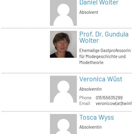
Daniel Wolter
Absolvent
Prof. Dr. Gundula
Wolter
Ehemalige Gastprofessorin
für Modegeschichte und
Modetheorie
Veronica Wüst
Absolventin
Phone
015155635299
Email
veronicow(at)twinf
Tosca Wyss
Absolventin