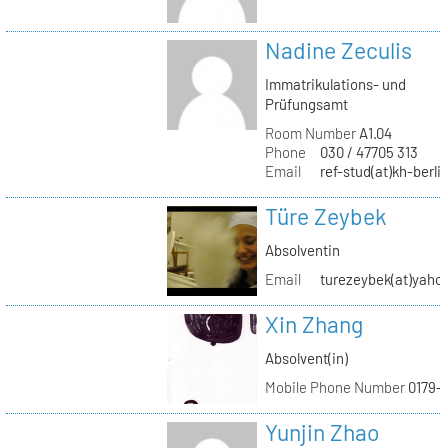
Nadine Zeculis
Immatrikulations- und
Prüfungsamt
Room Number
A1.04
Phone
030 / 47705 313
Email
ref-stud(at)kh-berli
Türe Zeybek
Absolventin
Email
turezeybek(at)yaho
Xin Zhang
Absolvent(in)
Mobile Phone Number
0179-
Yunjin Zhao