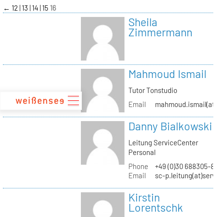
zum
←
12
13
14
15
16
Inhalt
Sheila
Zimmermann
Mahmoud Ismail
Tutor Tonstudio
Email
mahmoud.ismail(at)
Danny Bialkowski
Leitung ServiceCenter
Personal
Phone
+49 (0)30 688305-8
Email
sc-p.leitung(at)ser
Kirstin
Lorentschk