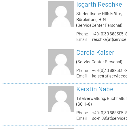
Isgarth Reschke
Studentische Hilfskräfte,
Büroleitung HfM
(ServiceCenter Personal)
Phone
+49 (0)30 688305-8
Email
reschke(at)service
Carola Kaiser
(ServiceCenter Personal)
Phone
+49 (0)30 688305-8
Email
kaiser(at)servicece
Kerstin Nabe
Titelverwaltung/Buchhaltun
(SC H-8)
Phone
+49 (0)30 688305-8
Email
sc-h.08(at)servicec