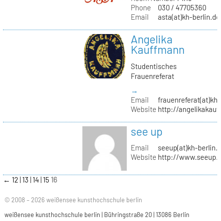
Phone
030 / 47705360
Email
asta(at)kh-berlin.de
Angelika
Kauffmann
Studentisches
Frauenreferat
→
Email
frauenreferat(at)kh-
Website
http://angelikakau
see up
Email
seeup(at)kh-berlin.
Website
http://www.seeup.
←
12
13
14
15
16
© 2008 – 2026 weißensee kunsthochschule berlin
weißensee kunsthochschule berlin | Bühringstraße 20 | 13086 Berlin