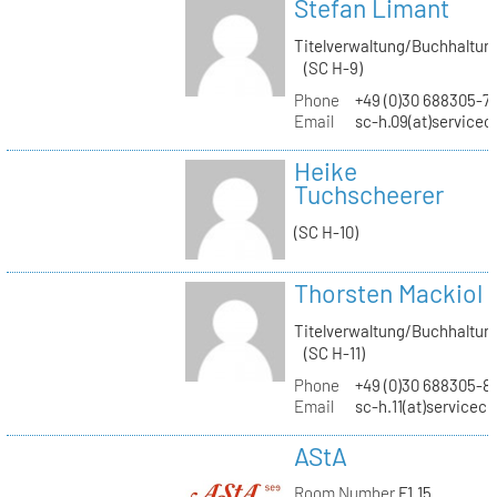
Stefan Limant
Titelverwaltung/Buchhaltun
(SC H-9)
Phone
+49 (0)30 688305-7
Email
sc-h.09(at)servicec
Heike
Tuchscheerer
(SC H-10)
Thorsten Mackiol
Titelverwaltung/Buchhaltun
(SC H-11)
Phone
+49 (0)30 688305-8
Email
sc-h.11(at)servicec
AStA
Room Number
F1.15