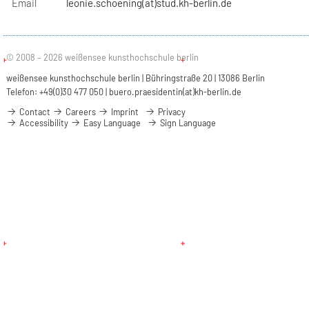
Email
leonie.schoening(at)stud.kh-berlin.de
© 2008 – 2026 weißensee kunsthochschule berlin
weißensee kunsthochschule berlin | Bühringstraße 20 | 13086 Berlin
Telefon: +49(0)30 477 050 |
buero.praesidentin(at)kh-berlin.de
Contact
Careers
Imprint
Privacy
Accessibility
Easy Language
Sign Language