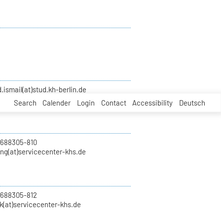
smail(at)stud.kh-berlin.de
Search
Calender
Login
Contact
Accessibility
Deutsch
 688305-810
ung(at)servicecenter-khs.de
 688305-812
k(at)servicecenter-khs.de