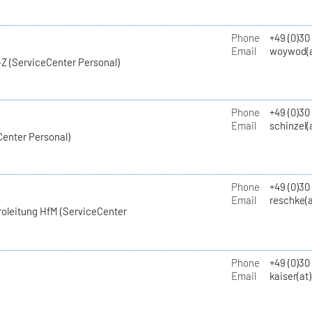
Phone
+49 (0)30
Email
woywod(a
Z (ServiceCenter Personal)
Phone
+49 (0)30
Email
schinzel(
Center Personal)
Phone
+49 (0)3
Email
reschke(a
roleitung HfM (ServiceCenter
Phone
+49 (0)30
Email
kaiser(at