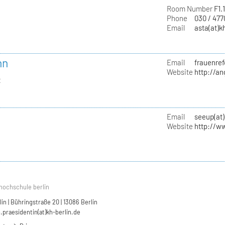
Room Number
F1.
Phone
030 / 47
Email
asta(at)k
nn
Email
frauenref
Website
http://a
t
Email
seeup(at)
Website
http://w
hochschule berlin
n | Bühringstraße 20 | 13086 Berlin
.praesidentin(at)kh-berlin.de