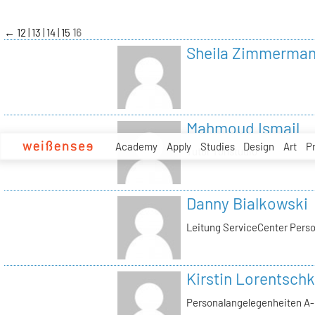
zum
Inhalt
←
12
13
14
15
16
Sheila Zimmerma
Mahmoud Ismail
Academy
Apply
Studies
Design
Art
P
Tutor Tonstudio
Danny Bialkowski
Leitung ServiceCenter Perso
Kirstin Lorentschk
Personalangelegenheiten A-