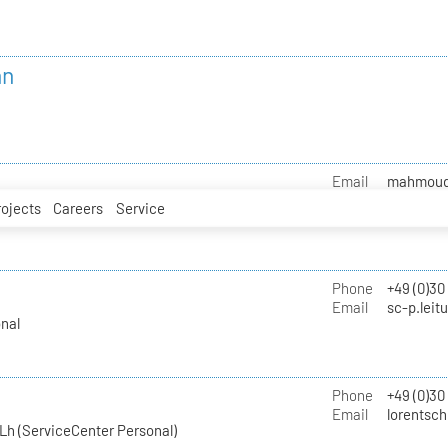
nn
Email
mahmoud.i
rojects
Careers
Service
Phone
+49 (0)30
Email
sc-p.leit
nal
Phone
+49 (0)30
Email
lorentsch
Lh (ServiceCenter Personal)