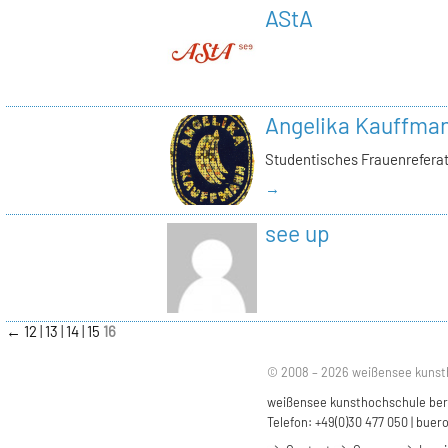
AStA
Angelika Kauffma
Studentisches Frauenrefera
→
see up
←
12
13
14
15
16
© 2008 – 2026 weißensee kunst
weißensee kunsthochschule berli
Telefon: +49(0)30 477 050 |
buero