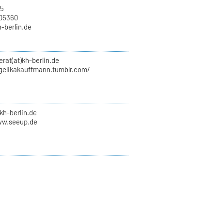
15
705360
h-berlin.de
erat(at)kh-berlin.de
ngelikakauffmann.tumblr.com/
kh-berlin.de
ww.seeup.de