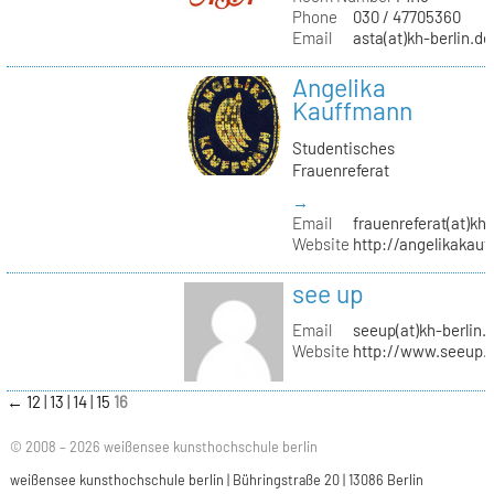
Phone
030 / 47705360
Email
asta(at)kh-berlin.de
Angelika
Kauffmann
Studentisches
Frauenreferat
→
Email
frauenreferat(at)kh-
Website
http://angelikakau
see up
Email
seeup(at)kh-berlin.
Website
http://www.seeup.
←
12
13
14
15
16
© 2008 – 2026 weißensee kunsthochschule berlin
weißensee kunsthochschule berlin | Bühringstraße 20 | 13086 Berlin