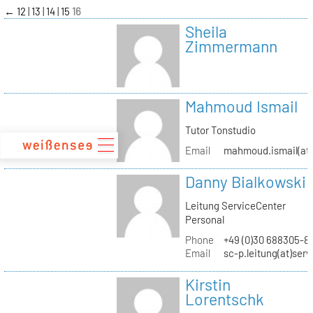
zum
←
12
13
14
15
16
Inhalt
Sheila
Zimmermann
Mahmoud Ismail
Tutor Tonstudio
Email
mahmoud.ismail(at)
Danny Bialkowski
Leitung ServiceCenter
Personal
Phone
+49 (0)30 688305-8
Email
sc-p.leitung(at)ser
Kirstin
Lorentschk