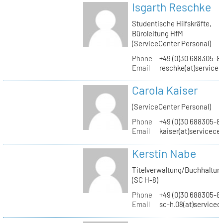
Isgarth Reschke
Studentische Hilfskräfte,
Büroleitung HfM
(ServiceCenter Personal)
Phone
+49 (0)30 688305-8
Email
reschke(at)service
Carola Kaiser
(ServiceCenter Personal)
Phone
+49 (0)30 688305-8
Email
kaiser(at)servicece
Kerstin Nabe
Titelverwaltung/Buchhaltun
(SC H-8)
Phone
+49 (0)30 688305-8
Email
sc-h.08(at)servicec