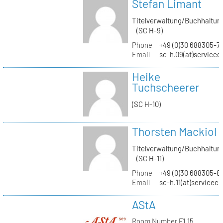
Stefan Limant
Titelverwaltung/Buchhaltun
(SC H-9)
Phone
+49 (0)30 688305-7
Email
sc-h.09(at)servicec
Heike
Tuchscheerer
(SC H-10)
Thorsten Mackiol
Titelverwaltung/Buchhaltun
(SC H-11)
Phone
+49 (0)30 688305-8
Email
sc-h.11(at)servicec
AStA
Room Number
F1.15